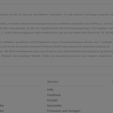
uchte um den an auto.de übermittelten Listenpreis. Für alle anderen Fahrzeuge entspricht der
naten, enthalten teilweise Anzahlungen bei einem effektiven Jahreszins von 6,99% p.a. und ein
Bonität vorausgesetzt, ist dies ein repräsentatives Berechnungsbeispiel gem. der Angaben, w
, 41061 Mönchengladbach wird vermittelt durch die auto.de GmbH, Max-Planck-Str. 19, 06796 Sa
u den offiziellen spezifischen CO2-Emissionen neuer Personenkraftwagen können dem "Leitfad
 und bei der Deutschen Automobil Treuhand GmbH unter www.dat.de kostenfrei verfügbar ist.
uliert. Die BAFA-Umweltprämie muss nach Erhalt an den Verkäufer/Finanzierungspartner gezahlt w
. Beispiele des jeweiligen Modells. Farbe und Ausstattung können vom Angebot abweichen. 
Service
Hilfe
Feedback
Kontakt
ler
Newsletter
ler
Formulare und Vorlagen