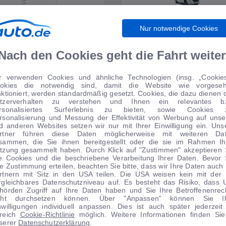
Nur notwendige Cookies
WIRTSCHAFT
WOHNMOBILE
Nach den Cookies geht die Fahrt weiter
r verwenden Cookies und ähnliche Technologien (insg. „Cookies
okies die notwendig sind, damit die Website wie vorgese
TIPPS VOM AUTOMARKT
nktioniert, werden standardmäßig gesetzt. Cookies, die dazu dienen 
tzerverhalten zu verstehen und Ihnen ein relevantes b
rsonalisiertes Surferlebnis zu bieten, sowie Cookies 
rsonalisierung und Messung der Effektivität von Werbung auf unse
d anderen Websites setzen wir nur mit Ihrer Einwilligung ein. Uns
rtner führen diese Daten möglicherweise mit weiteren Da
sammen, die Sie ihnen bereitgestellt oder die sie im Rahmen Ih
 Anzahlung
0 € Anzahlung
tzung gesammelt haben. Durch Klick auf "Zustimmen" akzeptieren 
le Cookies und die beschriebene Verarbeitung Ihrer Daten. Bevor 
Angebot
Angebot
re Zustimmung erteilen, beachten Sie bitte, dass wir Ihre Daten auch 
rtnern mit Sitz in den USA teilen. Die USA weisen kein mit der
rgleichbares Datenschutzniveau auf. Es besteht das Risiko, dass 
hörden Zugriff auf Ihre Daten haben und Sie Ihre Betroffenenrec
cht durchsetzen können. Über "Anpassen" können Sie I
nwilligungen individuell anpassen. Dies ist auch später jederzeit
1
|
19
1
|
14
reich
Cookie-Richtlinie
möglich. Weitere Informationen finden Sie
serer
Datenschutzerklärung
.