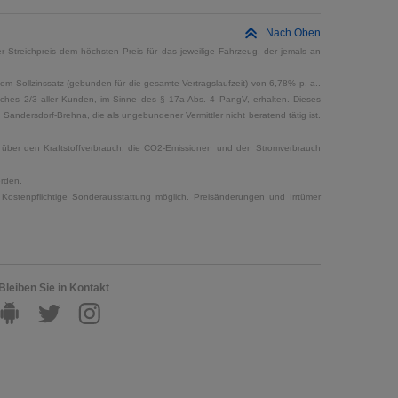
Nach Oben
 Streichpreis dem höchsten Preis für das jeweilige Fahrzeug, der jemals an
em Sollzinssatz (gebunden für die gesamte Vertragslaufzeit) von 6,78% p. a..
elches 2/3 aller Kunden, im Sinne des § 17a Abs. 4 PangV, erhalten. Dieses
ndersdorf-Brehna, die als ungebundener Vermittler nicht beratend tätig ist.
en über den Kraftstoffverbrauch, die CO2-Emissionen und den Stromverbrauch
erden.
Kostenpflichtige Sonderausstattung möglich. Preisänderungen und Irrtümer
Bleiben Sie in Kontakt