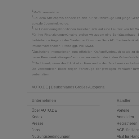
1
MwSt. ausweisbar
2
Bei dem Streichpreis handelt es sich für Neufahrzeuge und junge Gebra
auto.de übermittelt wurde.
3
Die Finanzierungskonditionen beziehen sich auf eine Laufzeit von 60 Mo
Für Ihre Finanzierungswünsche stellen wir zudem eine Bonitätsanfrage. 
freibleibende Angebot der Santander Consumer Bank AG, Santander-Platz 1
Irrtümer vorbehalten. Preise ggf. inkl. MwSt.
*
Zusätzliche Informationen zum offiziellen Kraftstoffverbrauch sowie z
neuer Personenkraftwagen" entnommen werden, der in den Verkaufsstellen
**
Die Umweltprämie des BAFA ist im Preis und in der Rate bereits einkalk
Die verwendeten Bilder zeigen Fahrzeuge der jeweiligen Verkäufer bzw
vorbehalten.
AUTO.DE | Deutschlands Großes Autoportal
Unternehmen
Händler
Über AUTO.DE
Vorteile
Kodex
Anmelden
Presse
Registrieren
Jobs
AGB für Händ
Nutzungsbedingungen
AEB für Händ