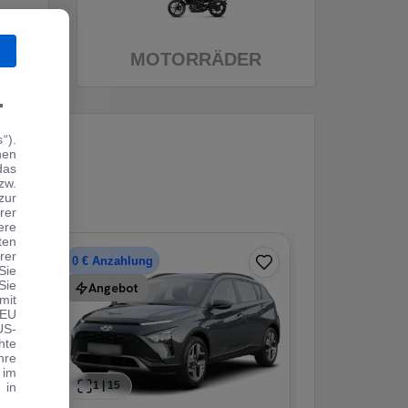
MOTORRÄDER
.
“).
hen
das
zw.
zur
rer
1
|
17
ere
ten
rer
Peugeo
0 € Anzahlung
Sie
Sie
Angebot
e-2008 GT Pac
mit
54.217 km
·
04/2022
 EU
US-
hte
Finanzierun
hre
 im
18
1
|
15
 in