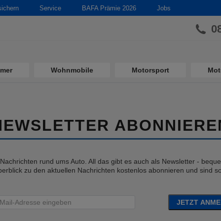
sichern
Service
BAFA Prämie 2026
Jobs
0
imer
Wohnmobile
Motorsport
Mot
NEWSLETTER ABONNIERE
e Nachrichten rund ums Auto. All das gibt es auch als Newsletter - bequem
erblick zu den aktuellen Nachrichten kostenlos abonnieren und sind so 
JETZT ANM