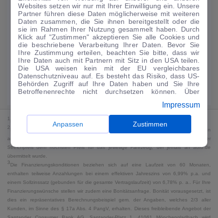
Websites setzen wir nur mit Ihrer Einwilligung ein. Unsere
141
€
Partner führen diese Daten möglicherweise mit weiteren
Daten zusammen, die Sie ihnen bereitgestellt oder die
Guter Preis
4
sie im Rahmen Ihrer Nutzung gesammelt haben. Durch
/mtl.
Klick auf "Zustimmen" akzeptieren Sie alle Cookies und
die beschriebene Verarbeitung Ihrer Daten. Bevor Sie
·
·
Finanzierungs-Details
0 € Anzahlung
48 Monate
Ihre Zustimmung erteilen, beachten Sie bitte, dass wir
Ihre Daten auch mit Partnern mit Sitz in den USA teilen.
Die USA weisen kein mit der EU vergleichbares
Angebot anfragen
Rate anpassen
Datenschutzniveau auf. Es besteht das Risiko, dass US-
Behörden Zugriff auf Ihre Daten haben und Sie Ihre
Kraftstoffverbrauch komb. 8,4 l/100 km · CO₂-Emissionen komb. 195 g/km
Betroffenenrechte nicht durchsetzen können. Über
· CO₂-Klasse G · WLTP*
"Anpassen" können Sie Ihre Einwilligungen individuell
Impressum
anpassen. Dies ist auch später jederzeit im Bereich
Cookie-Richtlinie
möglich. Weitere Informationen finden
1
MwSt. ausweisbar
Sie in unserer
Datenschutzerklärung
.
Anpassen
Zustimmen
2
Bei dem Streichpreis handelt es sich für Neufahrzeuge und junge Gebrauchte um den
an auto.de übermittelten Listenpreis. Für alle anderen Fahrzeuge entspricht der
Streichpreis dem höchsten Preis für das jeweilige Fahrzeug, der jemals an auto.de
übermittelt wurde.
3
Die Finanzierungskonditionen beziehen sich auf eine Laufzeit von 60 Monaten,
enthalten teilweise Anzahlungen bei einem effektiven Jahreszins von 6,99% p.a. und
einem Sollzinssatz (gebunden für die gesamte Vertragslaufzeit) von 6,78% p. a.. Für Ihre
Finanzierungswünsche stellen wir zudem eine Bonitätsanfrage. Bonität vorausgesetzt, ist
dies ein repräsentatives Berechnungsbeispiel gem. der Angaben, welches 2/3 aller
Kunden, im Sinne des § 17a Abs. 4 PangV, erhalten. Dieses freibleibende Angebot der
Santander Consumer Bank AG, Santander-Platz 1, 41061 Mönchengladbach wird