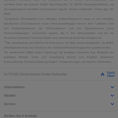
vermittelt durch die auto.de GmbH, Max-Planck-Str. 19, 06796 Sandersdorf-Brehna, die
als ungebundener Vermittler nicht beratend tätig ist. Irrtümer vorbehalten. Preise ggf. inkl.
MwSt.
*
Zusätzliche Informationen zum offiziellen Kraftstoffverbrauch sowie zu den offiziellen
spezifischen CO2-Emissionen neuer Personenkraftwagen können dem "Leitfaden über
den Kraftstoffverbrauch, die CO2-Emissionen und den Stromverbrauch neuer
Personenkraftwagen" entnommen werden, der in den Verkaufsstellen und bei der
Deutschen Automobil Treuhand GmbH unter www.dat.de kostenfrei verfügbar ist.
**
Die Umweltprämie des BAFA ist im Preis und in der Rate bereits einkalkuliert. Die BAFA-
Umweltprämie muss nach Erhalt an den Verkäufer/Finanzierungspartner gezahlt werden.
Die verwendeten Bilder zeigen Fahrzeuge der jeweiligen Verkäufer bzw. Beispiele des
jeweiligen Modells. Farbe und Ausstattung können vom Angebot abweichen.
Kostenpflichtige Sonderausstattung möglich. Preisänderungen und Irrtümer vorbehalten.
Nach
AUTO.DE | Deutschlands Großes Autoportal
Oben
Unternehmen
Händler
Service
Bleiben Sie in Kontakt