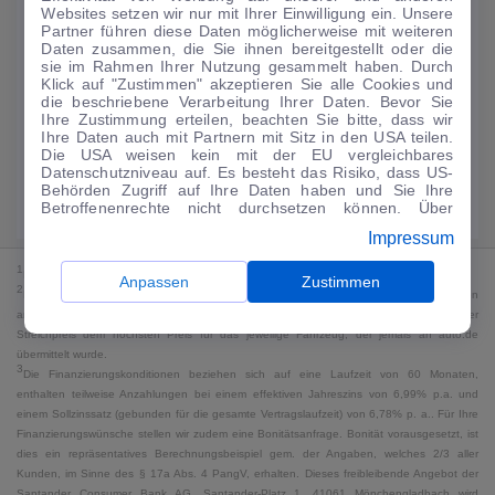
Websites setzen wir nur mit Ihrer Einwilligung ein. Unsere
224
€
Partner führen diese Daten möglicherweise mit weiteren
Daten zusammen, die Sie ihnen bereitgestellt oder die
Guter Preis
4
sie im Rahmen Ihrer Nutzung gesammelt haben. Durch
/mtl.
Klick auf "Zustimmen" akzeptieren Sie alle Cookies und
die beschriebene Verarbeitung Ihrer Daten. Bevor Sie
·
·
Finanzierungs-Details
0 € Anzahlung
60 Monate
Ihre Zustimmung erteilen, beachten Sie bitte, dass wir
Ihre Daten auch mit Partnern mit Sitz in den USA teilen.
Die USA weisen kein mit der EU vergleichbares
Angebot anfragen
Rate anpassen
Datenschutzniveau auf. Es besteht das Risiko, dass US-
Behörden Zugriff auf Ihre Daten haben und Sie Ihre
49,9 kWh/100 km
+ 19,9 l/100 km (gew., komb.) · 19,9 l/100 km (entl.) ·
Betroffenenrechte nicht durchsetzen können. Über
CO₂ 499 g/km · Klasse G (gew.) / G (entl.)*
"Anpassen" können Sie Ihre Einwilligungen individuell
Impressum
anpassen. Dies ist auch später jederzeit im Bereich
Cookie-Richtlinie
möglich. Weitere Informationen finden
1
MwSt. ausweisbar
Sie in unserer
Datenschutzerklärung
.
Anpassen
Zustimmen
2
Bei dem Streichpreis handelt es sich für Neufahrzeuge und junge Gebrauchte um den
an auto.de übermittelten Listenpreis. Für alle anderen Fahrzeuge entspricht der
Streichpreis dem höchsten Preis für das jeweilige Fahrzeug, der jemals an auto.de
übermittelt wurde.
3
Die Finanzierungskonditionen beziehen sich auf eine Laufzeit von 60 Monaten,
enthalten teilweise Anzahlungen bei einem effektiven Jahreszins von 6,99% p.a. und
einem Sollzinssatz (gebunden für die gesamte Vertragslaufzeit) von 6,78% p. a.. Für Ihre
Finanzierungswünsche stellen wir zudem eine Bonitätsanfrage. Bonität vorausgesetzt, ist
dies ein repräsentatives Berechnungsbeispiel gem. der Angaben, welches 2/3 aller
Kunden, im Sinne des § 17a Abs. 4 PangV, erhalten. Dieses freibleibende Angebot der
Santander Consumer Bank AG, Santander-Platz 1, 41061 Mönchengladbach wird