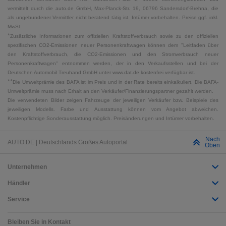
vermittelt durch die auto.de GmbH, Max-Planck-Str. 19, 06796 Sandersdorf-Brehna, die
als ungebundener Vermittler nicht beratend tätig ist. Irrtümer vorbehalten. Preise ggf. inkl.
MwSt.
*
Zusätzliche Informationen zum offiziellen Kraftstoffverbrauch sowie zu den offiziellen
spezifischen CO2-Emissionen neuer Personenkraftwagen können dem "Leitfaden über
den Kraftstoffverbrauch, die CO2-Emissionen und den Stromverbrauch neuer
Personenkraftwagen" entnommen werden, der in den Verkaufsstellen und bei der
Deutschen Automobil Treuhand GmbH unter www.dat.de kostenfrei verfügbar ist.
**
Die Umweltprämie des BAFA ist im Preis und in der Rate bereits einkalkuliert. Die BAFA-
Umweltprämie muss nach Erhalt an den Verkäufer/Finanzierungspartner gezahlt werden.
Die verwendeten Bilder zeigen Fahrzeuge der jeweiligen Verkäufer bzw. Beispiele des
jeweiligen Modells. Farbe und Ausstattung können vom Angebot abweichen.
Kostenpflichtige Sonderausstattung möglich. Preisänderungen und Irrtümer vorbehalten.
Nach
AUTO.DE | Deutschlands Großes Autoportal
Oben
Unternehmen
Händler
Service
Bleiben Sie in Kontakt