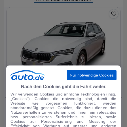
Nur notwendige Cookies
1
|
11
Nach den Cookies geht die Fahrt weiter.
Wir verwenden Cookies und ähnliche Technologien (insg.
Skoda
Octavia
„Cookies“). Cookies die notwendig sind, damit die
Website wie vorgesehen funktioniert, werden
Ambition PHEV
standardmäßig gesetzt. Cookies, die dazu dienen das
Nutzerverhalten zu verstehen und Ihnen ein relevantes
51.093 km
·
03/2023
·
·
Hybrid
·
Automatik
bzw. personalisiertes Surferlebnis zu bieten, sowie
Cookies zur Personalisierung und Messung der
Finanzierung
Kaufen
Effektivität von Werbung auf unserer und anderen