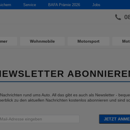
sichern
Service
BAFA Prämie 2026
Jobs
0
imer
Wohnmobile
Motorsport
Mot
NEWSLETTER ABONNIERE
e Nachrichten rund ums Auto. All das gibt es auch als Newsletter - bequem
erblick zu den aktuellen Nachrichten kostenlos abonnieren und sind so 
JETZT ANM