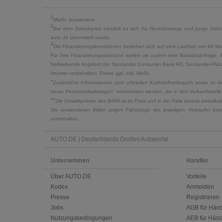
1
MwSt. ausweisbar
2
Bei dem Streichpreis handelt es sich für Neufahrzeuge und junge Gebra
auto.de übermittelt wurde.
3
Die Finanzierungskonditionen beziehen sich auf eine Laufzeit von 60 Mo
Für Ihre Finanzierungswünsche stellen wir zudem eine Bonitätsanfrage. 
freibleibende Angebot der Santander Consumer Bank AG, Santander-Platz 1
Irrtümer vorbehalten. Preise ggf. inkl. MwSt.
*
Zusätzliche Informationen zum offiziellen Kraftstoffverbrauch sowie z
neuer Personenkraftwagen" entnommen werden, der in den Verkaufsstellen
**
Die Umweltprämie des BAFA ist im Preis und in der Rate bereits einkalk
Die verwendeten Bilder zeigen Fahrzeuge der jeweiligen Verkäufer bzw
vorbehalten.
AUTO.DE | Deutschlands Großes Autoportal
Unternehmen
Händler
Über AUTO.DE
Vorteile
Kodex
Anmelden
Presse
Registrieren
Jobs
AGB für Händ
Nutzungsbedingungen
AEB für Händ