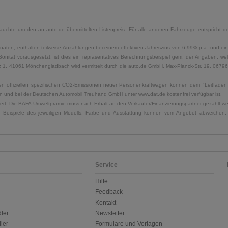
uchte um den an auto.de übermittelten Listenpreis. Für alle anderen Fahrzeuge entspricht der
naten, enthalten teilweise Anzahlungen bei einem effektiven Jahreszins von 6,99% p.a. und ein
Bonität vorausgesetzt, ist dies ein repräsentatives Berechnungsbeispiel gem. der Angaben, w
, 41061 Mönchengladbach wird vermittelt durch die auto.de GmbH, Max-Planck-Str. 19, 06796 Sa
u den offiziellen spezifischen CO2-Emissionen neuer Personenkraftwagen können dem "Leitfad
 und bei der Deutschen Automobil Treuhand GmbH unter www.dat.de kostenfrei verfügbar ist.
uliert. Die BAFA-Umweltprämie muss nach Erhalt an den Verkäufer/Finanzierungspartner gezahlt w
. Beispiele des jeweiligen Modells. Farbe und Ausstattung können vom Angebot abweichen. 
Service
Hilfe
Feedback
Kontakt
ler
Newsletter
ler
Formulare und Vorlagen