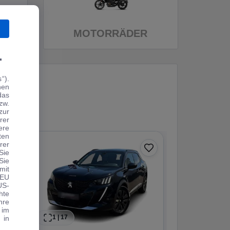
MOTORRÄDER
.
“).
hen
das
zw.
zur
rer
ere
ten
rer
Sie
Sie
mit
 EU
US-
hte
hre
 im
1
|
17
1
|
13
 in