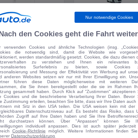
Nur notwendige Cookies
WIRTSCHAFT
WOHNMOBILE
Nach den Cookies geht die Fahrt weiter
r verwenden Cookies und ähnliche Technologien (insg. „Cookies
okies die notwendig sind, damit die Website wie vorgese
TIPPS VOM AUTOMARKT
nktioniert, werden standardmäßig gesetzt. Cookies, die dazu dienen 
tzerverhalten zu verstehen und Ihnen ein relevantes b
rsonalisiertes Surferlebnis zu bieten, sowie Cookies 
rsonalisierung und Messung der Effektivität von Werbung auf unse
d anderen Websites setzen wir nur mit Ihrer Einwilligung ein. Uns
rtner führen diese Daten möglicherweise mit weiteren Da
sammen, die Sie ihnen bereitgestellt oder die sie im Rahmen Ih
tzung gesammelt haben. Durch Klick auf "Zustimmen" akzeptieren 
le Cookies und die beschriebene Verarbeitung Ihrer Daten. Bevor 
re Zustimmung erteilen, beachten Sie bitte, dass wir Ihre Daten auch 
rtnern mit Sitz in den USA teilen. Die USA weisen kein mit der
rgleichbares Datenschutzniveau auf. Es besteht das Risiko, dass 
hörden Zugriff auf Ihre Daten haben und Sie Ihre Betroffenenrec
cht durchsetzen können. Über "Anpassen" können Sie I
nwilligungen individuell anpassen. Dies ist auch später jederzeit
1
|
20
1
|
11
reich
Cookie-Richtlinie
möglich. Weitere Informationen finden Sie
serer
Datenschutzerklärung
.