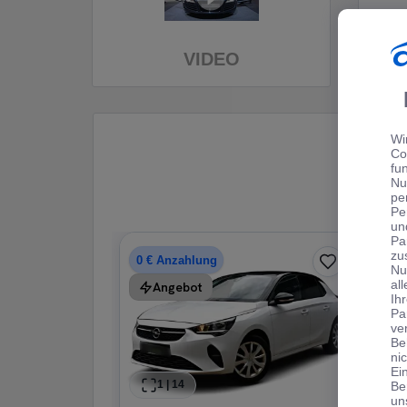
VIDEO
Wi
Co
fu
Nu
pe
Pe
un
Pa
zu
0 € Anzahlung
Nu
al
Angebot
Ih
Pa
ve
Be
ni
Ei
1
|
14
Be
un