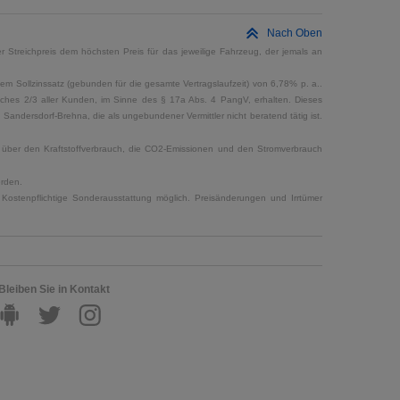
Nach Oben
 Streichpreis dem höchsten Preis für das jeweilige Fahrzeug, der jemals an
em Sollzinssatz (gebunden für die gesamte Vertragslaufzeit) von 6,78% p. a..
elches 2/3 aller Kunden, im Sinne des § 17a Abs. 4 PangV, erhalten. Dieses
ndersdorf-Brehna, die als ungebundener Vermittler nicht beratend tätig ist.
en über den Kraftstoffverbrauch, die CO2-Emissionen und den Stromverbrauch
erden.
Kostenpflichtige Sonderausstattung möglich. Preisänderungen und Irrtümer
Bleiben Sie in Kontakt