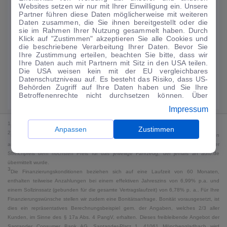
Websites setzen wir nur mit Ihrer Einwilligung ein. Unsere
188
€
Partner führen diese Daten möglicherweise mit weiteren
Daten zusammen, die Sie ihnen bereitgestellt oder die
Guter Preis
4
sie im Rahmen Ihrer Nutzung gesammelt haben. Durch
/mtl.
Klick auf "Zustimmen" akzeptieren Sie alle Cookies und
die beschriebene Verarbeitung Ihrer Daten. Bevor Sie
·
·
Finanzierungs-Details
0 € Anzahlung
60 Monate
Ihre Zustimmung erteilen, beachten Sie bitte, dass wir
Ihre Daten auch mit Partnern mit Sitz in den USA teilen.
Die USA weisen kein mit der EU vergleichbares
Angebot anfragen
Rate anpassen
Datenschutzniveau auf. Es besteht das Risiko, dass US-
Behörden Zugriff auf Ihre Daten haben und Sie Ihre
Kraftstoffverbrauch komb. 18 l/100 km · CO₂-Emissionen komb. 0 g/km ·
Betroffenenrechte nicht durchsetzen können. Über
CO₂-Klasse G · WLTP*
"Anpassen" können Sie Ihre Einwilligungen individuell
Impressum
anpassen. Dies ist auch später jederzeit im Bereich
Cookie-Richtlinie
möglich. Weitere Informationen finden
1
MwSt. ausweisbar
Sie in unserer
Datenschutzerklärung
.
Anpassen
Zustimmen
2
Bei dem Streichpreis handelt es sich für Neufahrzeuge und junge Gebrauchte um den
an auto.de übermittelten Listenpreis. Für alle anderen Fahrzeuge entspricht der
Streichpreis dem höchsten Preis für das jeweilige Fahrzeug, der jemals an auto.de
übermittelt wurde.
3
Die Finanzierungskonditionen beziehen sich auf eine Laufzeit von 60 Monaten,
enthalten teilweise Anzahlungen bei einem effektiven Jahreszins von 6,99% p.a. und
einem Sollzinssatz (gebunden für die gesamte Vertragslaufzeit) von 6,78% p. a.. Für Ihre
Finanzierungswünsche stellen wir zudem eine Bonitätsanfrage. Bonität vorausgesetzt, ist
dies ein repräsentatives Berechnungsbeispiel gem. der Angaben, welches 2/3 aller
Kunden, im Sinne des § 17a Abs. 4 PangV, erhalten. Dieses freibleibende Angebot der
Santander Consumer Bank AG, Santander-Platz 1, 41061 Mönchengladbach wird