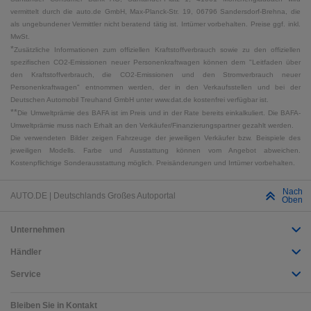
vermittelt durch die auto.de GmbH, Max-Planck-Str. 19, 06796 Sandersdorf-Brehna, die
als ungebundener Vermittler nicht beratend tätig ist. Irrtümer vorbehalten. Preise ggf. inkl.
MwSt.
*
Zusätzliche Informationen zum offiziellen Kraftstoffverbrauch sowie zu den offiziellen
spezifischen CO2-Emissionen neuer Personenkraftwagen können dem "Leitfaden über
den Kraftstoffverbrauch, die CO2-Emissionen und den Stromverbrauch neuer
Personenkraftwagen" entnommen werden, der in den Verkaufsstellen und bei der
Deutschen Automobil Treuhand GmbH unter www.dat.de kostenfrei verfügbar ist.
**
Die Umweltprämie des BAFA ist im Preis und in der Rate bereits einkalkuliert. Die BAFA-
Umweltprämie muss nach Erhalt an den Verkäufer/Finanzierungspartner gezahlt werden.
Die verwendeten Bilder zeigen Fahrzeuge der jeweiligen Verkäufer bzw. Beispiele des
jeweiligen Modells. Farbe und Ausstattung können vom Angebot abweichen.
Kostenpflichtige Sonderausstattung möglich. Preisänderungen und Irrtümer vorbehalten.
Nach
AUTO.DE | Deutschlands Großes Autoportal
Oben
Unternehmen
Händler
Service
Bleiben Sie in Kontakt