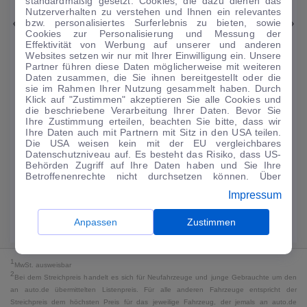
standardmäßig gesetzt. Cookies, die dazu dienen das
Nutzerverhalten zu verstehen und Ihnen ein relevantes
bzw. personalisiertes Surferlebnis zu bieten, sowie
Nissan
Juke
Cookies zur Personalisierung und Messung der
Effektivität von Werbung auf unserer und anderen
1.0 DIG-T DCT N-Connecta
Websites setzen wir nur mit Ihrer Einwilligung ein. Unsere
20.810 km
·
03/2025
·
·
Benzin
·
Automatik
Partner führen diese Daten möglicherweise mit weiteren
Daten zusammen, die Sie ihnen bereitgestellt oder die
sie im Rahmen Ihrer Nutzung gesammelt haben. Durch
Finanzierung
Leasing
Kaufen
Klick auf "Zustimmen" akzeptieren Sie alle Cookies und
die beschriebene Verarbeitung Ihrer Daten. Bevor Sie
187
€
Ihre Zustimmung erteilen, beachten Sie bitte, dass wir
Guter Preis
4
Ihre Daten auch mit Partnern mit Sitz in den USA teilen.
/mtl.
Die USA weisen kein mit der EU vergleichbares
Datenschutzniveau auf. Es besteht das Risiko, dass US-
·
·
Finanzierungs-Details
0 € Anzahlung
60 Monate
Behörden Zugriff auf Ihre Daten haben und Sie Ihre
Betroffenenrechte nicht durchsetzen können. Über
"Anpassen" können Sie Ihre Einwilligungen individuell
Angebot anfragen
Rate anpassen
Impressum
anpassen. Dies ist auch später jederzeit im Bereich
Cookie-Richtlinie
möglich. Weitere Informationen finden
Kraftstoffverbrauch komb. 6,2 l/100 km · CO₂-Emissionen komb. 140 g/km
Sie in unserer
Datenschutzerklärung
.
Anpassen
Zustimmen
· CO₂-Klasse G · WLTP*
1
MwSt. ausweisbar
2
Bei dem Streichpreis handelt es sich für Neufahrzeuge und junge Gebrauchte um den
an auto.de übermittelten Listenpreis. Für alle anderen Fahrzeuge entspricht der
Streichpreis dem höchsten Preis für das jeweilige Fahrzeug, der jemals an auto.de