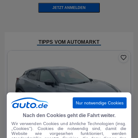
JETZT ANMELDEN
TIPPS VOM AUTOMARKT
Nur notwendige Cookies
Nach den Cookies geht die Fahrt weiter.
Wir verwenden Cookies und ähnliche Technologien (insg.
„Cookies“). Cookies die notwendig sind, damit die
Website wie vorgesehen funktioniert, werden
1
|
20