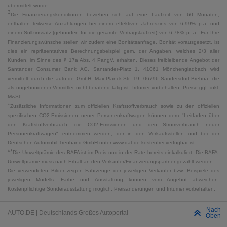
übermittelt wurde.
3
Die Finanzierungskonditionen beziehen sich auf eine Laufzeit von 60 Monaten,
enthalten teilweise Anzahlungen bei einem effektiven Jahreszins von 6,99% p.a. und
einem Sollzinssatz (gebunden für die gesamte Vertragslaufzeit) von 6,78% p. a.. Für Ihre
Finanzierungswünsche stellen wir zudem eine Bonitätsanfrage. Bonität vorausgesetzt, ist
dies ein repräsentatives Berechnungsbeispiel gem. der Angaben, welches 2/3 aller
Kunden, im Sinne des § 17a Abs. 4 PangV, erhalten. Dieses freibleibende Angebot der
Santander Consumer Bank AG, Santander-Platz 1, 41061 Mönchengladbach wird
vermittelt durch die auto.de GmbH, Max-Planck-Str. 19, 06796 Sandersdorf-Brehna, die
als ungebundener Vermittler nicht beratend tätig ist. Irrtümer vorbehalten. Preise ggf. inkl.
MwSt.
*
Zusätzliche Informationen zum offiziellen Kraftstoffverbrauch sowie zu den offiziellen
spezifischen CO2-Emissionen neuer Personenkraftwagen können dem "Leitfaden über
den Kraftstoffverbrauch, die CO2-Emissionen und den Stromverbrauch neuer
Personenkraftwagen" entnommen werden, der in den Verkaufsstellen und bei der
Deutschen Automobil Treuhand GmbH unter www.dat.de kostenfrei verfügbar ist.
**
Die Umweltprämie des BAFA ist im Preis und in der Rate bereits einkalkuliert. Die BAFA-
Umweltprämie muss nach Erhalt an den Verkäufer/Finanzierungspartner gezahlt werden.
Die verwendeten Bilder zeigen Fahrzeuge der jeweiligen Verkäufer bzw. Beispiele des
jeweiligen Modells. Farbe und Ausstattung können vom Angebot abweichen.
Kostenpflichtige Sonderausstattung möglich. Preisänderungen und Irrtümer vorbehalten.
Nach
AUTO.DE | Deutschlands Großes Autoportal
Oben