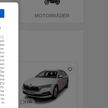
MOTORRÄDER
.
“).
hen
das
zw.
zur
rer
ere
ten
rer
Sie
Sie
mit
 EU
US-
hte
hre
 im
1
|
11
1
|
25
 in