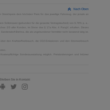
Nach Oben
 Streichpreis dem höchsten Preis für das jeweilige Fahrzeug, der jemals an
em Sollzinssatz (gebunden für die gesamte Vertragslaufzeit) von 6,78% p. a..
elches 2/3 aller Kunden, im Sinne des § 17a Abs. 4 PangV, erhalten. Dieses
ndersdorf-Brehna, die als ungebundener Vermittler nicht beratend tätig ist.
en über den Kraftstoffverbrauch, die CO2-Emissionen und den Stromverbrauch
erden.
Kostenpflichtige Sonderausstattung möglich. Preisänderungen und Irrtümer
Bleiben Sie in Kontakt