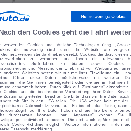
Nur notwendige Cookies
WIRTSCHAFT
WOHNMOBILE
Nach den Cookies geht die Fahrt weiter
r verwenden Cookies und ähnliche Technologien (insg. „Cookies
okies die notwendig sind, damit die Website wie vorgese
TIPPS VOM AUTOMARKT
nktioniert, werden standardmäßig gesetzt. Cookies, die dazu dienen 
tzerverhalten zu verstehen und Ihnen ein relevantes b
rsonalisiertes Surferlebnis zu bieten, sowie Cookies 
rsonalisierung und Messung der Effektivität von Werbung auf unse
d anderen Websites setzen wir nur mit Ihrer Einwilligung ein. Uns
rtner führen diese Daten möglicherweise mit weiteren Da
sammen, die Sie ihnen bereitgestellt oder die sie im Rahmen Ih
 Anzahlung
tzung gesammelt haben. Durch Klick auf "Zustimmen" akzeptieren 
le Cookies und die beschriebene Verarbeitung Ihrer Daten. Bevor 
Angebot
re Zustimmung erteilen, beachten Sie bitte, dass wir Ihre Daten auch 
rtnern mit Sitz in den USA teilen. Die USA weisen kein mit der
rgleichbares Datenschutzniveau auf. Es besteht das Risiko, dass 
hörden Zugriff auf Ihre Daten haben und Sie Ihre Betroffenenrec
cht durchsetzen können. Über "Anpassen" können Sie I
nwilligungen individuell anpassen. Dies ist auch später jederzeit
1
|
15
1
|
20
reich
Cookie-Richtlinie
möglich. Weitere Informationen finden Sie
serer
Datenschutzerklärung
.