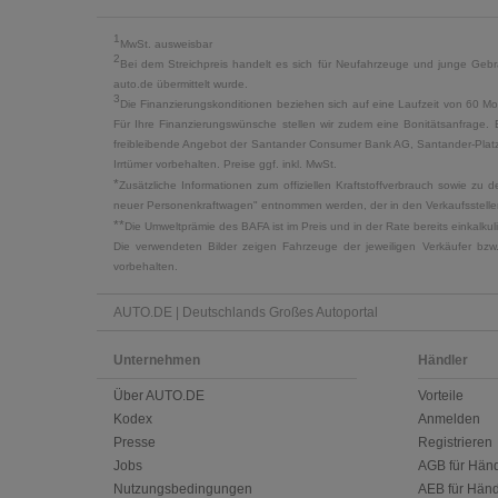
1
MwSt. ausweisbar
2
Bei dem Streichpreis handelt es sich für Neufahrzeuge und junge Gebra
auto.de übermittelt wurde.
3
Die Finanzierungskonditionen beziehen sich auf eine Laufzeit von 60 Mo
Für Ihre Finanzierungswünsche stellen wir zudem eine Bonitätsanfrage. 
freibleibende Angebot der Santander Consumer Bank AG, Santander-Platz 1
Irrtümer vorbehalten. Preise ggf. inkl. MwSt.
*
Zusätzliche Informationen zum offiziellen Kraftstoffverbrauch sowie z
neuer Personenkraftwagen" entnommen werden, der in den Verkaufsstellen
**
Die Umweltprämie des BAFA ist im Preis und in der Rate bereits einkalk
Die verwendeten Bilder zeigen Fahrzeuge der jeweiligen Verkäufer bzw
vorbehalten.
AUTO.DE | Deutschlands Großes Autoportal
Unternehmen
Händler
Über AUTO.DE
Vorteile
Kodex
Anmelden
Presse
Registrieren
Jobs
AGB für Händ
Nutzungsbedingungen
AEB für Händ