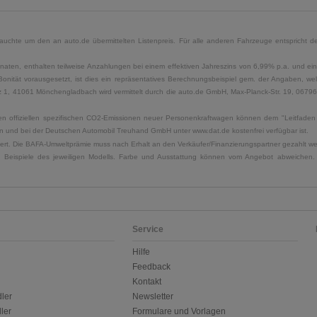
uchte um den an auto.de übermittelten Listenpreis. Für alle anderen Fahrzeuge entspricht der
naten, enthalten teilweise Anzahlungen bei einem effektiven Jahreszins von 6,99% p.a. und ein
Bonität vorausgesetzt, ist dies ein repräsentatives Berechnungsbeispiel gem. der Angaben, w
, 41061 Mönchengladbach wird vermittelt durch die auto.de GmbH, Max-Planck-Str. 19, 06796 Sa
u den offiziellen spezifischen CO2-Emissionen neuer Personenkraftwagen können dem "Leitfad
 und bei der Deutschen Automobil Treuhand GmbH unter www.dat.de kostenfrei verfügbar ist.
uliert. Die BAFA-Umweltprämie muss nach Erhalt an den Verkäufer/Finanzierungspartner gezahlt w
. Beispiele des jeweiligen Modells. Farbe und Ausstattung können vom Angebot abweichen. 
Service
Hilfe
Feedback
Kontakt
ler
Newsletter
ler
Formulare und Vorlagen