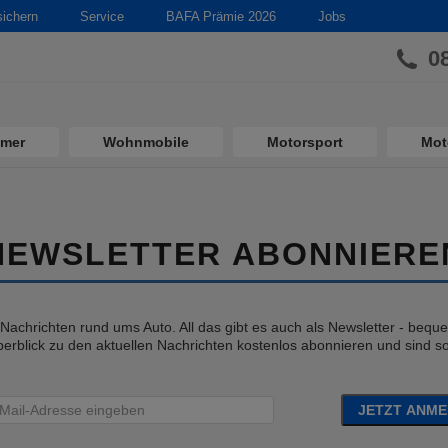
sichern
Service
BAFA Prämie 2026
Jobs
0
imer
Wohnmobile
Motorsport
Mot
NEWSLETTER ABONNIERE
e Nachrichten rund ums Auto. All das gibt es auch als Newsletter - bequem
erblick zu den aktuellen Nachrichten kostenlos abonnieren und sind so 
JETZT ANM