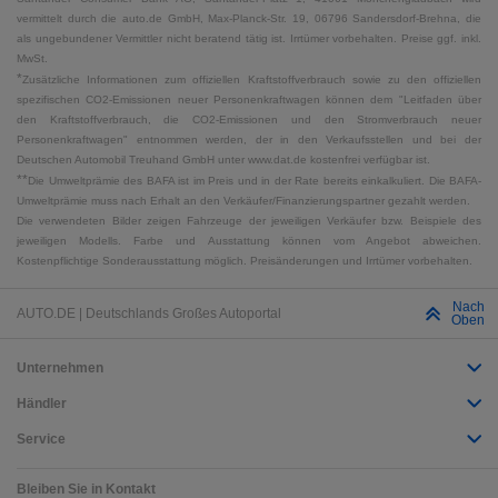
vermittelt durch die auto.de GmbH, Max-Planck-Str. 19, 06796 Sandersdorf-Brehna, die
als ungebundener Vermittler nicht beratend tätig ist. Irrtümer vorbehalten. Preise ggf. inkl.
MwSt.
*
Zusätzliche Informationen zum offiziellen Kraftstoffverbrauch sowie zu den offiziellen
spezifischen CO2-Emissionen neuer Personenkraftwagen können dem "Leitfaden über
den Kraftstoffverbrauch, die CO2-Emissionen und den Stromverbrauch neuer
Personenkraftwagen" entnommen werden, der in den Verkaufsstellen und bei der
Deutschen Automobil Treuhand GmbH unter www.dat.de kostenfrei verfügbar ist.
**
Die Umweltprämie des BAFA ist im Preis und in der Rate bereits einkalkuliert. Die BAFA-
Umweltprämie muss nach Erhalt an den Verkäufer/Finanzierungspartner gezahlt werden.
Die verwendeten Bilder zeigen Fahrzeuge der jeweiligen Verkäufer bzw. Beispiele des
jeweiligen Modells. Farbe und Ausstattung können vom Angebot abweichen.
Kostenpflichtige Sonderausstattung möglich. Preisänderungen und Irrtümer vorbehalten.
Nach
AUTO.DE | Deutschlands Großes Autoportal
Oben
Unternehmen
Händler
Service
Bleiben Sie in Kontakt