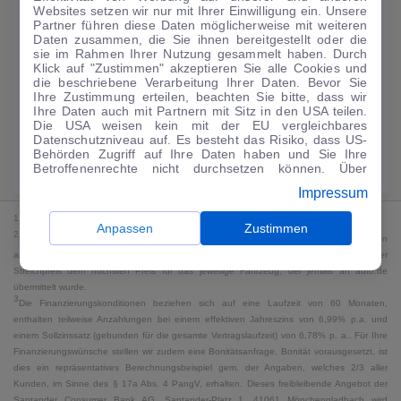
Websites setzen wir nur mit Ihrer Einwilligung ein. Unsere
187
€
Partner führen diese Daten möglicherweise mit weiteren
Daten zusammen, die Sie ihnen bereitgestellt oder die
Guter Preis
4
sie im Rahmen Ihrer Nutzung gesammelt haben. Durch
/mtl.
Klick auf "Zustimmen" akzeptieren Sie alle Cookies und
die beschriebene Verarbeitung Ihrer Daten. Bevor Sie
·
·
Finanzierungs-Details
0 € Anzahlung
60 Monate
Ihre Zustimmung erteilen, beachten Sie bitte, dass wir
Ihre Daten auch mit Partnern mit Sitz in den USA teilen.
Die USA weisen kein mit der EU vergleichbares
Angebot anfragen
Rate anpassen
Datenschutzniveau auf. Es besteht das Risiko, dass US-
Behörden Zugriff auf Ihre Daten haben und Sie Ihre
Kraftstoffverbrauch komb. 6,2 l/100 km · CO₂-Emissionen komb. 140 g/km
Betroffenenrechte nicht durchsetzen können. Über
· CO₂-Klasse G · WLTP*
"Anpassen" können Sie Ihre Einwilligungen individuell
Impressum
anpassen. Dies ist auch später jederzeit im Bereich
Cookie-Richtlinie
möglich. Weitere Informationen finden
1
MwSt. ausweisbar
Sie in unserer
Datenschutzerklärung
.
Anpassen
Zustimmen
2
Bei dem Streichpreis handelt es sich für Neufahrzeuge und junge Gebrauchte um den
an auto.de übermittelten Listenpreis. Für alle anderen Fahrzeuge entspricht der
Streichpreis dem höchsten Preis für das jeweilige Fahrzeug, der jemals an auto.de
übermittelt wurde.
3
Die Finanzierungskonditionen beziehen sich auf eine Laufzeit von 60 Monaten,
enthalten teilweise Anzahlungen bei einem effektiven Jahreszins von 6,99% p.a. und
einem Sollzinssatz (gebunden für die gesamte Vertragslaufzeit) von 6,78% p. a.. Für Ihre
Finanzierungswünsche stellen wir zudem eine Bonitätsanfrage. Bonität vorausgesetzt, ist
dies ein repräsentatives Berechnungsbeispiel gem. der Angaben, welches 2/3 aller
Kunden, im Sinne des § 17a Abs. 4 PangV, erhalten. Dieses freibleibende Angebot der
Santander Consumer Bank AG, Santander-Platz 1, 41061 Mönchengladbach wird