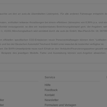
uchte um den an auto.de übermittelten Listenpreis. Für alle anderen Fahrzeuge entspricht der
naten, enthalten teilweise Anzahlungen bei einem effektiven Jahreszins von 6,99% p.a. und ein
Bonität vorausgesetzt, ist dies ein repräsentatives Berechnungsbeispiel gem. der Angaben, w
, 41061 Mönchengladbach wird vermittelt durch die auto.de GmbH, Max-Planck-Str. 19, 06796 Sa
u den offiziellen spezifischen CO2-Emissionen neuer Personenkraftwagen können dem "Leitfad
 und bei der Deutschen Automobil Treuhand GmbH unter www.dat.de kostenfrei verfügbar ist.
uliert. Die BAFA-Umweltprämie muss nach Erhalt an den Verkäufer/Finanzierungspartner gezahlt w
. Beispiele des jeweiligen Modells. Farbe und Ausstattung können vom Angebot abweichen. 
Service
Hilfe
Feedback
Kontakt
ler
Newsletter
ler
Formulare und Vorlagen