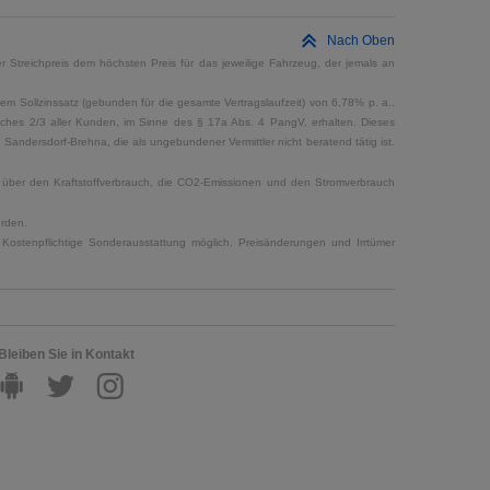
Nach Oben
 Streichpreis dem höchsten Preis für das jeweilige Fahrzeug, der jemals an
em Sollzinssatz (gebunden für die gesamte Vertragslaufzeit) von 6,78% p. a..
elches 2/3 aller Kunden, im Sinne des § 17a Abs. 4 PangV, erhalten. Dieses
ndersdorf-Brehna, die als ungebundener Vermittler nicht beratend tätig ist.
en über den Kraftstoffverbrauch, die CO2-Emissionen und den Stromverbrauch
erden.
Kostenpflichtige Sonderausstattung möglich. Preisänderungen und Irrtümer
Bleiben Sie in Kontakt