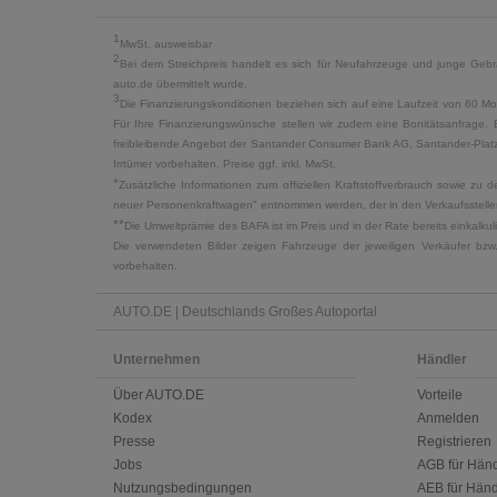
1
MwSt. ausweisbar
2
Bei dem Streichpreis handelt es sich für Neufahrzeuge und junge Gebra
auto.de übermittelt wurde.
3
Die Finanzierungskonditionen beziehen sich auf eine Laufzeit von 60 Mo
Für Ihre Finanzierungswünsche stellen wir zudem eine Bonitätsanfrage. 
freibleibende Angebot der Santander Consumer Bank AG, Santander-Platz 1
Irrtümer vorbehalten. Preise ggf. inkl. MwSt.
*
Zusätzliche Informationen zum offiziellen Kraftstoffverbrauch sowie z
neuer Personenkraftwagen" entnommen werden, der in den Verkaufsstellen
**
Die Umweltprämie des BAFA ist im Preis und in der Rate bereits einkalk
Die verwendeten Bilder zeigen Fahrzeuge der jeweiligen Verkäufer bzw
vorbehalten.
AUTO.DE | Deutschlands Großes Autoportal
Unternehmen
Händler
Über AUTO.DE
Vorteile
Kodex
Anmelden
Presse
Registrieren
Jobs
AGB für Händ
Nutzungsbedingungen
AEB für Händ