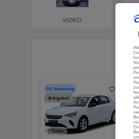
VIDEO
Wi
Co
fu
Nu
pe
Pe
un
Pa
zu
0 € Anzahlung
Nu
al
Angebot
Ih
Pa
ve
Be
ni
Ei
1
|
19
Be
un