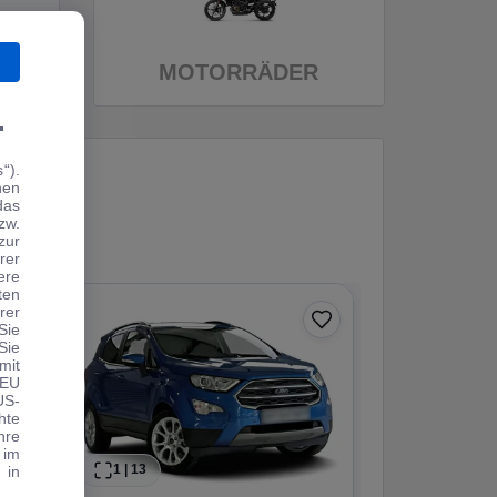
MOTORRÄDER
.
“).
hen
das
zw.
zur
rer
ere
ten
rer
Sie
Sie
mit
 EU
US-
hte
hre
 im
1
|
13
1
|
11
 in