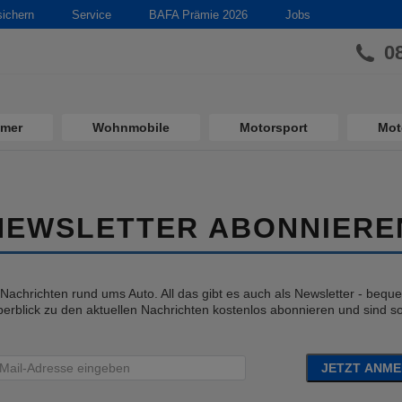
sichern
Service
BAFA Prämie 2026
Jobs
0
imer
Wohnmobile
Motorsport
Mot
NEWSLETTER ABONNIERE
e Nachrichten rund ums Auto. All das gibt es auch als Newsletter - bequem
erblick zu den aktuellen Nachrichten kostenlos abonnieren und sind so 
JETZT ANM