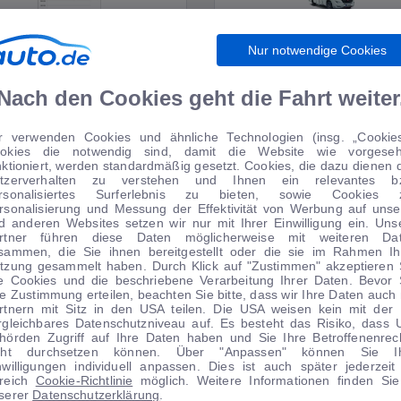
Nur notwendige Cookies
WIRTSCHAFT
WOHNMOBILE
Nach den Cookies geht die Fahrt weiter
r verwenden Cookies und ähnliche Technologien (insg. „Cookies
okies die notwendig sind, damit die Website wie vorgese
TIPPS VOM AUTOMARKT
nktioniert, werden standardmäßig gesetzt. Cookies, die dazu dienen 
tzerverhalten zu verstehen und Ihnen ein relevantes b
rsonalisiertes Surferlebnis zu bieten, sowie Cookies 
rsonalisierung und Messung der Effektivität von Werbung auf unse
d anderen Websites setzen wir nur mit Ihrer Einwilligung ein. Uns
rtner führen diese Daten möglicherweise mit weiteren Da
sammen, die Sie ihnen bereitgestellt oder die sie im Rahmen Ih
tzung gesammelt haben. Durch Klick auf "Zustimmen" akzeptieren 
le Cookies und die beschriebene Verarbeitung Ihrer Daten. Bevor 
re Zustimmung erteilen, beachten Sie bitte, dass wir Ihre Daten auch 
rtnern mit Sitz in den USA teilen. Die USA weisen kein mit der
rgleichbares Datenschutzniveau auf. Es besteht das Risiko, dass 
hörden Zugriff auf Ihre Daten haben und Sie Ihre Betroffenenrec
cht durchsetzen können. Über "Anpassen" können Sie I
nwilligungen individuell anpassen. Dies ist auch später jederzeit
1
|
25
1
|
17
reich
Cookie-Richtlinie
möglich. Weitere Informationen finden Sie
serer
Datenschutzerklärung
.