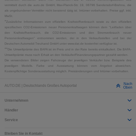
vermittelt durch die auto.de GmbH, Max-Planck-Str. 19, 06796 Sandersdorf-Brehna, die
als ungebundener Vermittler nicht beratend tätig ist. Irrtümer vorbehalten. Preise ggf. inkl.
MwSt.
*
Zusätzliche Informationen zum offiziellen Kraftstoffverbrauch sowie zu den offiziellen
spezifischen CO2-Emissionen neuer Personenkraftwagen können dem "Leitfaden über
den Kraftstoffverbrauch, die CO2-Emissionen und den Stromverbrauch neuer
Personenkraftwagen" entnommen werden, der in den Verkaufsstellen und bei der
Deutschen Automobil Treuhand GmbH unter www.dat.de kostenfrei verfügbar ist.
**
Die Umweltprämie des BAFA ist im Preis und in der Rate bereits einkalkuliert. Die BAFA-
Umweltprämie muss nach Erhalt an den Verkäufer/Finanzierungspartner gezahlt werden.
Die verwendeten Bilder zeigen Fahrzeuge der jeweiligen Verkäufer bzw. Beispiele des
jeweiligen Modells. Farbe und Ausstattung können vom Angebot abweichen.
Kostenpflichtige Sonderausstattung möglich. Preisänderungen und Irrtümer vorbehalten.
Nach
AUTO.DE | Deutschlands Großes Autoportal
Oben
Unternehmen
Händler
Service
Bleiben Sie in Kontakt