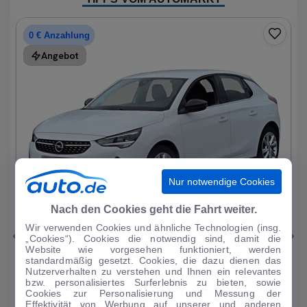
0 € Anzahlung
Angebot
Nur notwendige Cookies
1
|
19
Nach den Cookies geht die Fahrt weiter.
Wir verwenden Cookies und ähnliche Technologien (insg.
Opel
Corsa
„Cookies“). Cookies die notwendig sind, damit die
Website wie vorgesehen funktioniert, werden
Elegance 1.2T*Autom LED R-Kam Tempo Blueto...
standardmäßig gesetzt. Cookies, die dazu dienen das
Nutzerverhalten zu verstehen und Ihnen ein relevantes
33.297 km
·
07/2023
·
·
Benzin
·
Automatik
bzw. personalisiertes Surferlebnis zu bieten, sowie
Cookies zur Personalisierung und Messung der
Finanzierung
Kaufen
Effektivität von Werbung auf unserer und anderen