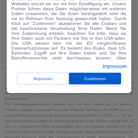
Websites setzen wir nur mit Ihrer Einwilligung ein. Unsere
134
€
Partner führen diese Daten möglicherweise mit weiteren
Daten zusammen, die Sie ihnen bereitgestellt oder die
Guter Preis
4
sie im Rahmen Ihrer Nutzung gesammelt haben. Durch
/mtl.
Klick auf "Zustimmen" akzeptieren Sie alle Cookies und
die beschriebene Verarbeitung Ihrer Daten. Bevor Sie
·
·
Finanzierungs-Details
0 € Anzahlung
60 Monate
Ihre Zustimmung erteilen, beachten Sie bitte, dass wir
Ihre Daten auch mit Partnern mit Sitz in den USA teilen.
Die USA weisen kein mit der EU vergleichbares
Angebot anfragen
Rate anpassen
Datenschutzniveau auf. Es besteht das Risiko, dass US-
Behörden Zugriff auf Ihre Daten haben und Sie Ihre
Kraftstoffverbrauch komb. 5,4 l/100 km · CO₂-Emissionen komb. 123 g/km
Betroffenenrechte nicht durchsetzen können. Über
· CO₂-Klasse D · WLTP*
"Anpassen" können Sie Ihre Einwilligungen individuell
Impressum
anpassen. Dies ist auch später jederzeit im Bereich
Cookie-Richtlinie
möglich. Weitere Informationen finden
1
MwSt. ausweisbar
Sie in unserer
Datenschutzerklärung
.
Anpassen
Zustimmen
2
Bei dem Streichpreis handelt es sich für Neufahrzeuge und junge Gebrauchte um den
an auto.de übermittelten Listenpreis. Für alle anderen Fahrzeuge entspricht der
Streichpreis dem höchsten Preis für das jeweilige Fahrzeug, der jemals an auto.de
übermittelt wurde.
3
Die Finanzierungskonditionen beziehen sich auf eine Laufzeit von 60 Monaten,
enthalten teilweise Anzahlungen bei einem effektiven Jahreszins von 6,99% p.a. und
einem Sollzinssatz (gebunden für die gesamte Vertragslaufzeit) von 6,78% p. a.. Für Ihre
Finanzierungswünsche stellen wir zudem eine Bonitätsanfrage. Bonität vorausgesetzt, ist
dies ein repräsentatives Berechnungsbeispiel gem. der Angaben, welches 2/3 aller
Kunden, im Sinne des § 17a Abs. 4 PangV, erhalten. Dieses freibleibende Angebot der
Santander Consumer Bank AG, Santander-Platz 1, 41061 Mönchengladbach wird