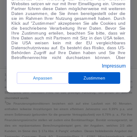
Websites setzen wir nur mit Ihrer Einwilligung ein. Unsere
224
€
Partner führen diese Daten möglicherweise mit weiteren
Daten zusammen, die Sie ihnen bereitgestellt oder die
Guter Preis
4
sie im Rahmen Ihrer Nutzung gesammelt haben. Durch
/mtl.
Klick auf "Zustimmen" akzeptieren Sie alle Cookies und
die beschriebene Verarbeitung Ihrer Daten. Bevor Sie
·
·
Finanzierungs-Details
0 € Anzahlung
60 Monate
Ihre Zustimmung erteilen, beachten Sie bitte, dass wir
Ihre Daten auch mit Partnern mit Sitz in den USA teilen.
Die USA weisen kein mit der EU vergleichbares
Angebot anfragen
Rate anpassen
Datenschutzniveau auf. Es besteht das Risiko, dass US-
Behörden Zugriff auf Ihre Daten haben und Sie Ihre
49,9 kWh/100 km
+ 19,9 l/100 km (gew., komb.) · 19,9 l/100 km (entl.) ·
Betroffenenrechte nicht durchsetzen können. Über
CO₂ 499 g/km · Klasse G (gew.) / G (entl.)*
"Anpassen" können Sie Ihre Einwilligungen individuell
Impressum
anpassen. Dies ist auch später jederzeit im Bereich
Cookie-Richtlinie
möglich. Weitere Informationen finden
1
MwSt. ausweisbar
Sie in unserer
Datenschutzerklärung
.
Anpassen
Zustimmen
2
Bei dem Streichpreis handelt es sich für Neufahrzeuge und junge Gebrauchte um den
an auto.de übermittelten Listenpreis. Für alle anderen Fahrzeuge entspricht der
Streichpreis dem höchsten Preis für das jeweilige Fahrzeug, der jemals an auto.de
übermittelt wurde.
3
Die Finanzierungskonditionen beziehen sich auf eine Laufzeit von 60 Monaten,
enthalten teilweise Anzahlungen bei einem effektiven Jahreszins von 6,99% p.a. und
einem Sollzinssatz (gebunden für die gesamte Vertragslaufzeit) von 6,78% p. a.. Für Ihre
Finanzierungswünsche stellen wir zudem eine Bonitätsanfrage. Bonität vorausgesetzt, ist
dies ein repräsentatives Berechnungsbeispiel gem. der Angaben, welches 2/3 aller
Kunden, im Sinne des § 17a Abs. 4 PangV, erhalten. Dieses freibleibende Angebot der
Santander Consumer Bank AG, Santander-Platz 1, 41061 Mönchengladbach wird