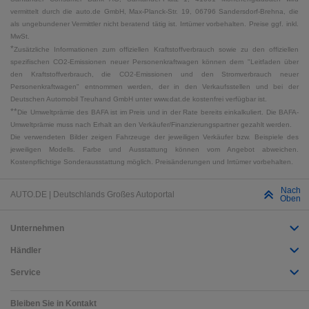
vermittelt durch die auto.de GmbH, Max-Planck-Str. 19, 06796 Sandersdorf-Brehna, die
als ungebundener Vermittler nicht beratend tätig ist. Irrtümer vorbehalten. Preise ggf. inkl.
MwSt.
*
Zusätzliche Informationen zum offiziellen Kraftstoffverbrauch sowie zu den offiziellen
spezifischen CO2-Emissionen neuer Personenkraftwagen können dem "Leitfaden über
den Kraftstoffverbrauch, die CO2-Emissionen und den Stromverbrauch neuer
Personenkraftwagen" entnommen werden, der in den Verkaufsstellen und bei der
Deutschen Automobil Treuhand GmbH unter www.dat.de kostenfrei verfügbar ist.
**
Die Umweltprämie des BAFA ist im Preis und in der Rate bereits einkalkuliert. Die BAFA-
Umweltprämie muss nach Erhalt an den Verkäufer/Finanzierungspartner gezahlt werden.
Die verwendeten Bilder zeigen Fahrzeuge der jeweiligen Verkäufer bzw. Beispiele des
jeweiligen Modells. Farbe und Ausstattung können vom Angebot abweichen.
Kostenpflichtige Sonderausstattung möglich. Preisänderungen und Irrtümer vorbehalten.
Nach
AUTO.DE | Deutschlands Großes Autoportal
Oben
Unternehmen
Händler
Service
Bleiben Sie in Kontakt