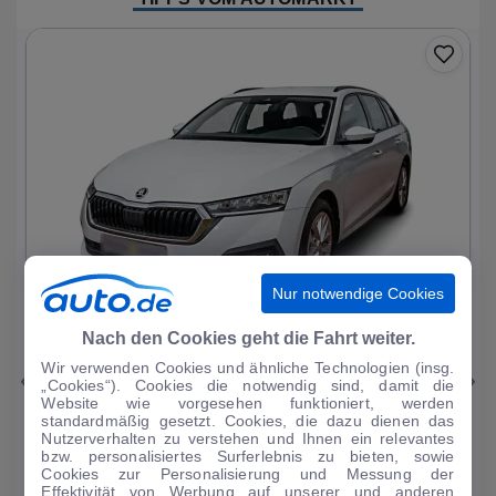
Nur notwendige Cookies
1
|
11
Nach den Cookies geht die Fahrt weiter.
Wir verwenden Cookies und ähnliche Technologien (insg.
Skoda
Octavia
„Cookies“). Cookies die notwendig sind, damit die
Website wie vorgesehen funktioniert, werden
Ambition PHEV
standardmäßig gesetzt. Cookies, die dazu dienen das
Nutzerverhalten zu verstehen und Ihnen ein relevantes
51.093 km
·
03/2023
·
·
Hybrid
·
Automatik
bzw. personalisiertes Surferlebnis zu bieten, sowie
Cookies zur Personalisierung und Messung der
Finanzierung
Kaufen
Effektivität von Werbung auf unserer und anderen