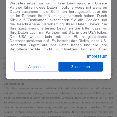
Websites setzen wir nur mit Ihrer Einwilligung ein. Unsere
224
€
Partner führen diese Daten möglicherweise mit weiteren
Daten zusammen, die Sie ihnen bereitgestellt oder die
Guter Preis
4
sie im Rahmen Ihrer Nutzung gesammelt haben. Durch
/mtl.
Klick auf "Zustimmen" akzeptieren Sie alle Cookies und
die beschriebene Verarbeitung Ihrer Daten. Bevor Sie
·
·
Finanzierungs-Details
0 € Anzahlung
60 Monate
Ihre Zustimmung erteilen, beachten Sie bitte, dass wir
Ihre Daten auch mit Partnern mit Sitz in den USA teilen.
Die USA weisen kein mit der EU vergleichbares
Angebot anfragen
Rate anpassen
Datenschutzniveau auf. Es besteht das Risiko, dass US-
Behörden Zugriff auf Ihre Daten haben und Sie Ihre
49,9 kWh/100 km
+ 19,9 l/100 km (gew., komb.) · 19,9 l/100 km (entl.) ·
Betroffenenrechte nicht durchsetzen können. Über
CO₂ 499 g/km · Klasse G (gew.) / G (entl.)*
"Anpassen" können Sie Ihre Einwilligungen individuell
Impressum
anpassen. Dies ist auch später jederzeit im Bereich
Cookie-Richtlinie
möglich. Weitere Informationen finden
1
MwSt. ausweisbar
Sie in unserer
Datenschutzerklärung
.
Anpassen
Zustimmen
2
Bei dem Streichpreis handelt es sich für Neufahrzeuge und junge Gebrauchte um den
an auto.de übermittelten Listenpreis. Für alle anderen Fahrzeuge entspricht der
Streichpreis dem höchsten Preis für das jeweilige Fahrzeug, der jemals an auto.de
übermittelt wurde.
3
Die Finanzierungskonditionen beziehen sich auf eine Laufzeit von 60 Monaten,
enthalten teilweise Anzahlungen bei einem effektiven Jahreszins von 6,99% p.a. und
einem Sollzinssatz (gebunden für die gesamte Vertragslaufzeit) von 6,78% p. a.. Für Ihre
Finanzierungswünsche stellen wir zudem eine Bonitätsanfrage. Bonität vorausgesetzt, ist
dies ein repräsentatives Berechnungsbeispiel gem. der Angaben, welches 2/3 aller
Kunden, im Sinne des § 17a Abs. 4 PangV, erhalten. Dieses freibleibende Angebot der
Santander Consumer Bank AG, Santander-Platz 1, 41061 Mönchengladbach wird