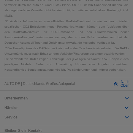
vermittelt durch die auto.de GmbH, Max-Planck-Str. 19, 06796 Sandersdorf-Brehna, die
als ungebundener Vermittler nicht beratend tätig ist. Irrtümer vorbehalten. Preise ggf. inkl.
MwSt.
*
Zusätzliche Informationen zum offiziellen Kraftstoffverbrauch sowie zu den offiziellen
spezifischen CO2-Emissionen neuer Personenkraftwagen können dem "Leitfaden über
den Kraftstoffverbrauch, die CO2-Emissionen und den Stromverbrauch neuer
Personenkraftwagen" entnommen werden, der in den Verkaufsstellen und bei der
Deutschen Automobil Treuhand GmbH unter www.dat.de kostenfrei verfügbar ist.
**
Die Umweltprämie des BAFA ist im Preis und in der Rate bereits einkalkuliert. Die BAFA-
Umweltprämie muss nach Erhalt an den Verkäufer/Finanzierungspartner gezahlt werden.
Die verwendeten Bilder zeigen Fahrzeuge der jeweiligen Verkäufer bzw. Beispiele des
jeweiligen Modells. Farbe und Ausstattung können vom Angebot abweichen.
Kostenpflichtige Sonderausstattung möglich. Preisänderungen und Irrtümer vorbehalten.
Nach
AUTO.DE | Deutschlands Großes Autoportal
Oben
Unternehmen
Händler
Service
Bleiben Sie in Kontakt