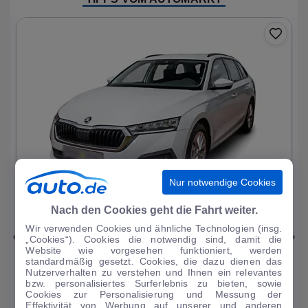
Nur notwendige Cookies
1
|
11
Nach den Cookies geht die Fahrt weiter.
Wir verwenden Cookies und ähnliche Technologien (insg.
Skoda
Octavia
„Cookies“). Cookies die notwendig sind, damit die
Website wie vorgesehen funktioniert, werden
Ambition PHEV
standardmäßig gesetzt. Cookies, die dazu dienen das
Nutzerverhalten zu verstehen und Ihnen ein relevantes
51.093 km
·
03/2023
·
·
Hybrid
·
Automatik
bzw. personalisiertes Surferlebnis zu bieten, sowie
Cookies zur Personalisierung und Messung der
Finanzierung
Kaufen
Effektivität von Werbung auf unserer und anderen