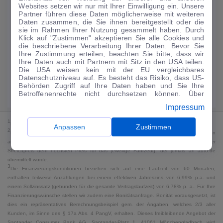
Websites setzen wir nur mit Ihrer Einwilligung ein. Unsere
134
€
Partner führen diese Daten möglicherweise mit weiteren
Daten zusammen, die Sie ihnen bereitgestellt oder die
Guter Preis
4
sie im Rahmen Ihrer Nutzung gesammelt haben. Durch
/mtl.
Klick auf "Zustimmen" akzeptieren Sie alle Cookies und
die beschriebene Verarbeitung Ihrer Daten. Bevor Sie
·
·
Finanzierungs-Details
0 € Anzahlung
60 Monate
Ihre Zustimmung erteilen, beachten Sie bitte, dass wir
Ihre Daten auch mit Partnern mit Sitz in den USA teilen.
Die USA weisen kein mit der EU vergleichbares
Angebot anfragen
Rate anpassen
Datenschutzniveau auf. Es besteht das Risiko, dass US-
Behörden Zugriff auf Ihre Daten haben und Sie Ihre
Kraftstoffverbrauch komb. 5,4 l/100 km · CO₂-Emissionen komb. 123 g/km
Betroffenenrechte nicht durchsetzen können. Über
· CO₂-Klasse D · WLTP*
"Anpassen" können Sie Ihre Einwilligungen individuell
Impressum
anpassen. Dies ist auch später jederzeit im Bereich
Cookie-Richtlinie
möglich. Weitere Informationen finden
1
MwSt. ausweisbar
Sie in unserer
Datenschutzerklärung
.
Anpassen
Zustimmen
2
Bei dem Streichpreis handelt es sich für Neufahrzeuge und junge Gebrauchte um den
an auto.de übermittelten Listenpreis. Für alle anderen Fahrzeuge entspricht der
Streichpreis dem höchsten Preis für das jeweilige Fahrzeug, der jemals an auto.de
übermittelt wurde.
3
Die Finanzierungskonditionen beziehen sich auf eine Laufzeit von 60 Monaten,
enthalten teilweise Anzahlungen bei einem effektiven Jahreszins von 6,99% p.a. und
einem Sollzinssatz (gebunden für die gesamte Vertragslaufzeit) von 6,78% p. a.. Für Ihre
Finanzierungswünsche stellen wir zudem eine Bonitätsanfrage. Bonität vorausgesetzt, ist
dies ein repräsentatives Berechnungsbeispiel gem. der Angaben, welches 2/3 aller
Kunden, im Sinne des § 17a Abs. 4 PangV, erhalten. Dieses freibleibende Angebot der
Santander Consumer Bank AG, Santander-Platz 1, 41061 Mönchengladbach wird