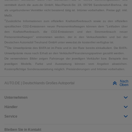
vermittelt durch die auto.de GmbH, Max-Planck-Str. 19, 06796 Sandersdorf-Brehna, die
als ungebundener Vermittler nicht beratend tätig ist. Irrtümer vorbehalten. Preise ggf. inkl.
MwSt.
*
Zusätzliche Informationen zum offiziellen Kraftstoffverbrauch sowie zu den offiziellen
spezifischen CO2-Emissionen neuer Personenkraftwagen können dem "Leitfaden über
den Kraftstoffverbrauch, die CO2-Emissionen und den Stromverbrauch neuer
Personenkraftwagen" entnommen werden, der in den Verkaufsstellen und bei der
Deutschen Automobil Treuhand GmbH unter www.dat.de kostenfrei verfügbar ist.
**
Die Umweltprämie des BAFA ist im Preis und in der Rate bereits einkalkuliert. Die BAFA-
Umweltprämie muss nach Erhalt an den Verkäufer/Finanzierungspartner gezahlt werden.
Die verwendeten Bilder zeigen Fahrzeuge der jeweiligen Verkäufer bzw. Beispiele des
jeweiligen Modells. Farbe und Ausstattung können vom Angebot abweichen.
Kostenpflichtige Sonderausstattung möglich. Preisänderungen und Irrtümer vorbehalten.
Nach
AUTO.DE | Deutschlands Großes Autoportal
Oben
Unternehmen
Händler
Service
Bleiben Sie in Kontakt