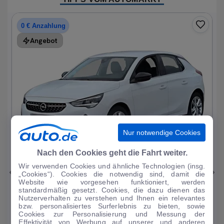
0 € Anzahlung
Angebot
Nur notwendige Cookies
1
|
19
Nach den Cookies geht die Fahrt weiter.
Wir verwenden Cookies und ähnliche Technologien (insg.
Opel
Corsa
„Cookies“). Cookies die notwendig sind, damit die
Website wie vorgesehen funktioniert, werden
Elegance 1.2T*Autom LED R-Kam Tempo Blueto...
standardmäßig gesetzt. Cookies, die dazu dienen das
Nutzerverhalten zu verstehen und Ihnen ein relevantes
33.297 km
·
07/2023
·
·
Benzin
·
Automatik
bzw. personalisiertes Surferlebnis zu bieten, sowie
Cookies zur Personalisierung und Messung der
Finanzierung
Kaufen
Effektivität von Werbung auf unserer und anderen