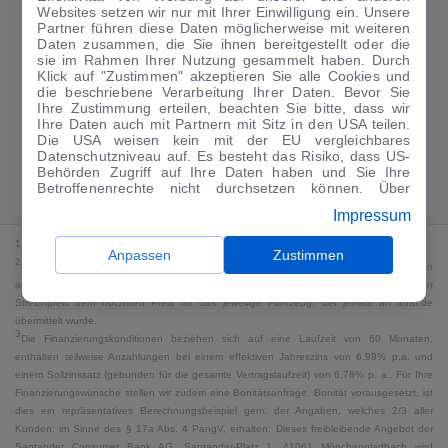
Websites setzen wir nur mit Ihrer Einwilligung ein. Unsere
159
€
Partner führen diese Daten möglicherweise mit weiteren
Daten zusammen, die Sie ihnen bereitgestellt oder die
Guter Preis
4
sie im Rahmen Ihrer Nutzung gesammelt haben. Durch
/mtl.
Klick auf "Zustimmen" akzeptieren Sie alle Cookies und
die beschriebene Verarbeitung Ihrer Daten. Bevor Sie
·
·
Finanzierungs-Details
0 € Anzahlung
60 Monate
Ihre Zustimmung erteilen, beachten Sie bitte, dass wir
Ihre Daten auch mit Partnern mit Sitz in den USA teilen.
Die USA weisen kein mit der EU vergleichbares
Angebot anfragen
Rate anpassen
Datenschutzniveau auf. Es besteht das Risiko, dass US-
Behörden Zugriff auf Ihre Daten haben und Sie Ihre
Kraftstoffverbrauch komb. 7,2 l/100 km · CO₂-Emissionen komb. 165 g/km
Betroffenenrechte nicht durchsetzen können. Über
· CO₂-Klasse F · WLTP*
"Anpassen" können Sie Ihre Einwilligungen individuell
Impressum
anpassen. Dies ist auch später jederzeit im Bereich
Cookie-Richtlinie
möglich. Weitere Informationen finden
1
MwSt. ausweisbar
Sie in unserer
Datenschutzerklärung
.
Anpassen
Zustimmen
2
Bei dem Streichpreis handelt es sich für Neufahrzeuge und junge Gebrauchte um den
an auto.de übermittelten Listenpreis. Für alle anderen Fahrzeuge entspricht der
Streichpreis dem höchsten Preis für das jeweilige Fahrzeug, der jemals an auto.de
übermittelt wurde.
3
Die Finanzierungskonditionen beziehen sich auf eine Laufzeit von 60 Monaten,
enthalten teilweise Anzahlungen bei einem effektiven Jahreszins von 6,99% p.a. und
einem Sollzinssatz (gebunden für die gesamte Vertragslaufzeit) von 6,78% p. a.. Für Ihre
Finanzierungswünsche stellen wir zudem eine Bonitätsanfrage. Bonität vorausgesetzt, ist
dies ein repräsentatives Berechnungsbeispiel gem. der Angaben, welches 2/3 aller
Kunden, im Sinne des § 17a Abs. 4 PangV, erhalten. Dieses freibleibende Angebot der
Santander Consumer Bank AG, Santander-Platz 1, 41061 Mönchengladbach wird