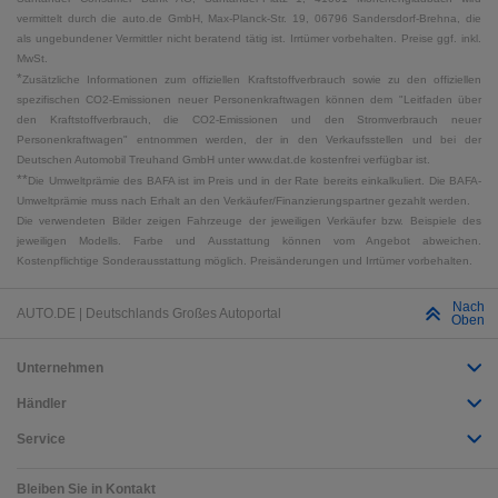
vermittelt durch die auto.de GmbH, Max-Planck-Str. 19, 06796 Sandersdorf-Brehna, die
als ungebundener Vermittler nicht beratend tätig ist. Irrtümer vorbehalten. Preise ggf. inkl.
MwSt.
*
Zusätzliche Informationen zum offiziellen Kraftstoffverbrauch sowie zu den offiziellen
spezifischen CO2-Emissionen neuer Personenkraftwagen können dem "Leitfaden über
den Kraftstoffverbrauch, die CO2-Emissionen und den Stromverbrauch neuer
Personenkraftwagen" entnommen werden, der in den Verkaufsstellen und bei der
Deutschen Automobil Treuhand GmbH unter www.dat.de kostenfrei verfügbar ist.
**
Die Umweltprämie des BAFA ist im Preis und in der Rate bereits einkalkuliert. Die BAFA-
Umweltprämie muss nach Erhalt an den Verkäufer/Finanzierungspartner gezahlt werden.
Die verwendeten Bilder zeigen Fahrzeuge der jeweiligen Verkäufer bzw. Beispiele des
jeweiligen Modells. Farbe und Ausstattung können vom Angebot abweichen.
Kostenpflichtige Sonderausstattung möglich. Preisänderungen und Irrtümer vorbehalten.
Nach
AUTO.DE | Deutschlands Großes Autoportal
Oben
Unternehmen
Händler
Service
Bleiben Sie in Kontakt