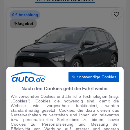
0 € Anzahlung
Angebot
Nur notwendige Cookies
1
|
15
Nach den Cookies geht die Fahrt weiter.
Wir verwenden Cookies und ähnliche Technologien (insg.
Hyundai
Bayon
„Cookies“). Cookies die notwendig sind, damit die
Website wie vorgesehen funktioniert, werden
1.0 T-GDI Trend Mild-Hybrid DAB/Sitzhzg.
standardmäßig gesetzt. Cookies, die dazu dienen das
Nutzerverhalten zu verstehen und Ihnen ein relevantes
19.196 km
·
08/2023
·
·
Benzin
·
Automatik
bzw. personalisiertes Surferlebnis zu bieten, sowie
Cookies zur Personalisierung und Messung der
Finanzierung
Kaufen
Effektivität von Werbung auf unserer und anderen