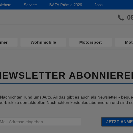
sichern
Service
BAFA Prämie 2026
Jobs
0
imer
Wohnmobile
Motorsport
Mot
NEWSLETTER ABONNIERE
e Nachrichten rund ums Auto. All das gibt es auch als Newsletter - bequem
erblick zu den aktuellen Nachrichten kostenlos abonnieren und sind so 
JETZT ANM