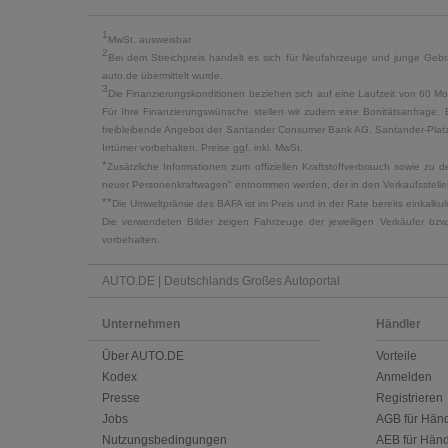
1
MwSt. ausweisbar
2
Bei dem Streichpreis handelt es sich für Neufahrzeuge und junge Gebra
auto.de übermittelt wurde.
3
Die Finanzierungskonditionen beziehen sich auf eine Laufzeit von 60 Mo
Für Ihre Finanzierungswünsche stellen wir zudem eine Bonitätsanfrage. 
freibleibende Angebot der Santander Consumer Bank AG, Santander-Platz 1
Irrtümer vorbehalten. Preise ggf. inkl. MwSt.
*
Zusätzliche Informationen zum offiziellen Kraftstoffverbrauch sowie z
neuer Personenkraftwagen" entnommen werden, der in den Verkaufsstellen
**
Die Umweltprämie des BAFA ist im Preis und in der Rate bereits einkalk
Die verwendeten Bilder zeigen Fahrzeuge der jeweiligen Verkäufer bzw
vorbehalten.
AUTO.DE | Deutschlands Großes Autoportal
Unternehmen
Händler
Über AUTO.DE
Vorteile
Kodex
Anmelden
Presse
Registrieren
Jobs
AGB für Händ
Nutzungsbedingungen
AEB für Händ