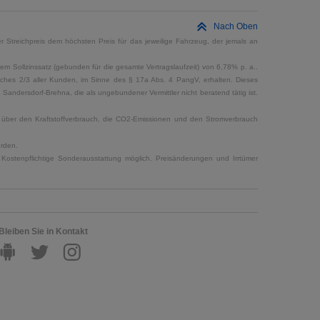
Nach Oben
 Streichpreis dem höchsten Preis für das jeweilige Fahrzeug, der jemals an
em Sollzinssatz (gebunden für die gesamte Vertragslaufzeit) von 6,78% p. a..
elches 2/3 aller Kunden, im Sinne des § 17a Abs. 4 PangV, erhalten. Dieses
ndersdorf-Brehna, die als ungebundener Vermittler nicht beratend tätig ist.
en über den Kraftstoffverbrauch, die CO2-Emissionen und den Stromverbrauch
erden.
Kostenpflichtige Sonderausstattung möglich. Preisänderungen und Irrtümer
Bleiben Sie in Kontakt