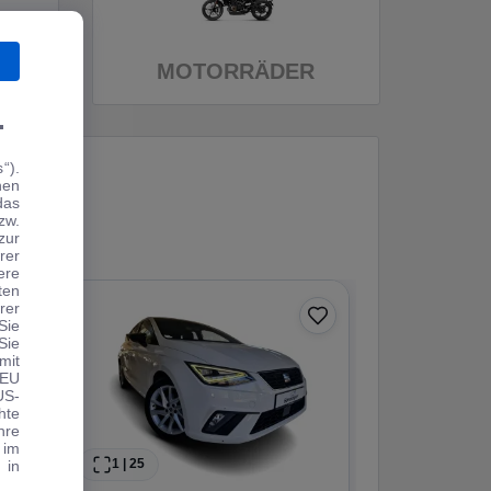
MOTORRÄDER
.
“).
hen
das
zw.
zur
rer
ere
ten
rer
0 € Anzahlung
Sie
Sie
Angebot
mit
 EU
US-
hte
hre
 im
1
|
25
1
|
19
 in