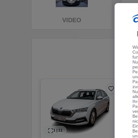
VIDEO
Wi
Co
fu
Nu
pe
Pe
un
Pa
zu
Nu
al
Ih
Pa
ve
Be
ni
Ei
1
|
11
Be
un