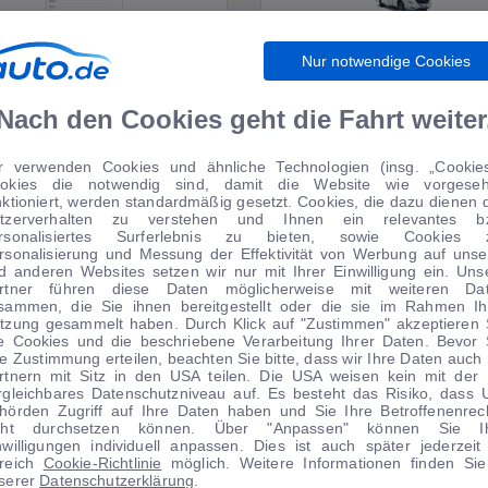
Nur notwendige Cookies
WIRTSCHAFT
WOHNMOBILE
Nach den Cookies geht die Fahrt weiter
r verwenden Cookies und ähnliche Technologien (insg. „Cookies
okies die notwendig sind, damit die Website wie vorgese
TIPPS VOM AUTOMARKT
nktioniert, werden standardmäßig gesetzt. Cookies, die dazu dienen 
tzerverhalten zu verstehen und Ihnen ein relevantes b
rsonalisiertes Surferlebnis zu bieten, sowie Cookies 
rsonalisierung und Messung der Effektivität von Werbung auf unse
d anderen Websites setzen wir nur mit Ihrer Einwilligung ein. Uns
rtner führen diese Daten möglicherweise mit weiteren Da
sammen, die Sie ihnen bereitgestellt oder die sie im Rahmen Ih
tzung gesammelt haben. Durch Klick auf "Zustimmen" akzeptieren 
le Cookies und die beschriebene Verarbeitung Ihrer Daten. Bevor 
re Zustimmung erteilen, beachten Sie bitte, dass wir Ihre Daten auch 
rtnern mit Sitz in den USA teilen. Die USA weisen kein mit der
rgleichbares Datenschutzniveau auf. Es besteht das Risiko, dass 
hörden Zugriff auf Ihre Daten haben und Sie Ihre Betroffenenrec
cht durchsetzen können. Über "Anpassen" können Sie I
nwilligungen individuell anpassen. Dies ist auch später jederzeit
1
|
17
1
|
13
reich
Cookie-Richtlinie
möglich. Weitere Informationen finden Sie
serer
Datenschutzerklärung
.