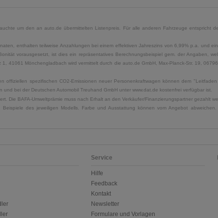
uchte um den an auto.de übermittelten Listenpreis. Für alle anderen Fahrzeuge entspricht der
naten, enthalten teilweise Anzahlungen bei einem effektiven Jahreszins von 6,99% p.a. und ein
Bonität vorausgesetzt, ist dies ein repräsentatives Berechnungsbeispiel gem. der Angaben, w
, 41061 Mönchengladbach wird vermittelt durch die auto.de GmbH, Max-Planck-Str. 19, 06796 Sa
u den offiziellen spezifischen CO2-Emissionen neuer Personenkraftwagen können dem "Leitfad
 und bei der Deutschen Automobil Treuhand GmbH unter www.dat.de kostenfrei verfügbar ist.
uliert. Die BAFA-Umweltprämie muss nach Erhalt an den Verkäufer/Finanzierungspartner gezahlt w
. Beispiele des jeweiligen Modells. Farbe und Ausstattung können vom Angebot abweichen. 
Service
Hilfe
Feedback
Kontakt
ler
Newsletter
ler
Formulare und Vorlagen