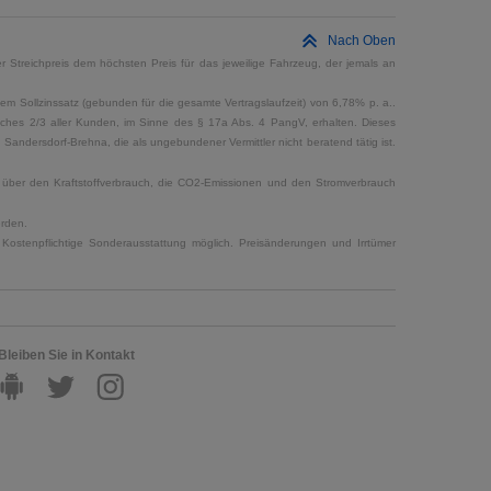
Nach Oben
 Streichpreis dem höchsten Preis für das jeweilige Fahrzeug, der jemals an
em Sollzinssatz (gebunden für die gesamte Vertragslaufzeit) von 6,78% p. a..
elches 2/3 aller Kunden, im Sinne des § 17a Abs. 4 PangV, erhalten. Dieses
ndersdorf-Brehna, die als ungebundener Vermittler nicht beratend tätig ist.
en über den Kraftstoffverbrauch, die CO2-Emissionen und den Stromverbrauch
erden.
Kostenpflichtige Sonderausstattung möglich. Preisänderungen und Irrtümer
Bleiben Sie in Kontakt