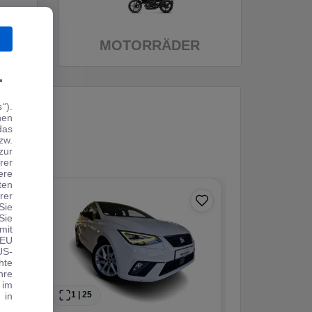
MOTORRÄDER
.
“).
hen
das
zw.
zur
rer
ere
ten
rer
0 € Anzahlung
Sie
Sie
Angebot
mit
 EU
US-
hte
hre
 im
1
|
25
1
|
19
 in