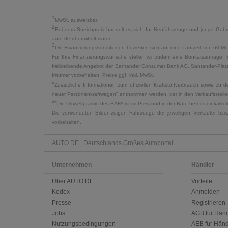
1
MwSt. ausweisbar
2
Bei dem Streichpreis handelt es sich für Neufahrzeuge und junge Gebra
auto.de übermittelt wurde.
3
Die Finanzierungskonditionen beziehen sich auf eine Laufzeit von 60 Mo
Für Ihre Finanzierungswünsche stellen wir zudem eine Bonitätsanfrage. 
freibleibende Angebot der Santander Consumer Bank AG, Santander-Platz 1
Irrtümer vorbehalten. Preise ggf. inkl. MwSt.
*
Zusätzliche Informationen zum offiziellen Kraftstoffverbrauch sowie z
neuer Personenkraftwagen" entnommen werden, der in den Verkaufsstellen
**
Die Umweltprämie des BAFA ist im Preis und in der Rate bereits einkalk
Die verwendeten Bilder zeigen Fahrzeuge der jeweiligen Verkäufer bzw
vorbehalten.
AUTO.DE | Deutschlands Großes Autoportal
Unternehmen
Händler
Über AUTO.DE
Vorteile
Kodex
Anmelden
Presse
Registrieren
Jobs
AGB für Händ
Nutzungsbedingungen
AEB für Händ