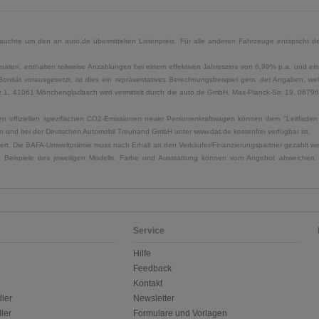
uchte um den an auto.de übermittelten Listenpreis. Für alle anderen Fahrzeuge entspricht der
naten, enthalten teilweise Anzahlungen bei einem effektiven Jahreszins von 6,99% p.a. und ein
Bonität vorausgesetzt, ist dies ein repräsentatives Berechnungsbeispiel gem. der Angaben, w
, 41061 Mönchengladbach wird vermittelt durch die auto.de GmbH, Max-Planck-Str. 19, 06796 Sa
u den offiziellen spezifischen CO2-Emissionen neuer Personenkraftwagen können dem "Leitfad
 und bei der Deutschen Automobil Treuhand GmbH unter www.dat.de kostenfrei verfügbar ist.
uliert. Die BAFA-Umweltprämie muss nach Erhalt an den Verkäufer/Finanzierungspartner gezahlt w
. Beispiele des jeweiligen Modells. Farbe und Ausstattung können vom Angebot abweichen. 
Service
Hilfe
Feedback
Kontakt
ler
Newsletter
ler
Formulare und Vorlagen