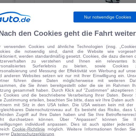
Nur notwendige Cookies
WIRTSCHAFT
WOHNMOBILE
Nach den Cookies geht die Fahrt weiter
r verwenden Cookies und ähnliche Technologien (insg. „Cookies
okies die notwendig sind, damit die Website wie vorgese
TIPPS VOM AUTOMARKT
nktioniert, werden standardmäßig gesetzt. Cookies, die dazu dienen 
tzerverhalten zu verstehen und Ihnen ein relevantes b
rsonalisiertes Surferlebnis zu bieten, sowie Cookies 
rsonalisierung und Messung der Effektivität von Werbung auf unse
d anderen Websites setzen wir nur mit Ihrer Einwilligung ein. Uns
rtner führen diese Daten möglicherweise mit weiteren Da
sammen, die Sie ihnen bereitgestellt oder die sie im Rahmen Ih
 Anzahlung
0 € Anzahlung
tzung gesammelt haben. Durch Klick auf "Zustimmen" akzeptieren 
le Cookies und die beschriebene Verarbeitung Ihrer Daten. Bevor 
Angebot
Angebot
re Zustimmung erteilen, beachten Sie bitte, dass wir Ihre Daten auch 
rtnern mit Sitz in den USA teilen. Die USA weisen kein mit der
rgleichbares Datenschutzniveau auf. Es besteht das Risiko, dass 
hörden Zugriff auf Ihre Daten haben und Sie Ihre Betroffenenrec
cht durchsetzen können. Über "Anpassen" können Sie I
nwilligungen individuell anpassen. Dies ist auch später jederzeit
1
|
15
1
|
14
reich
Cookie-Richtlinie
möglich. Weitere Informationen finden Sie
serer
Datenschutzerklärung
.