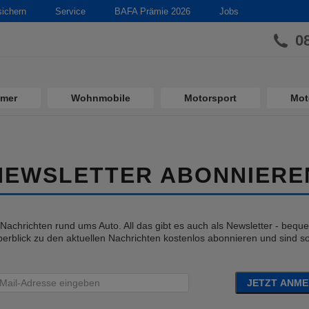
sichern
Service
BAFA Prämie 2026
Jobs
0
imer
Wohnmobile
Motorsport
Mot
NEWSLETTER ABONNIERE
e Nachrichten rund ums Auto. All das gibt es auch als Newsletter - bequem
erblick zu den aktuellen Nachrichten kostenlos abonnieren und sind so 
JETZT ANM