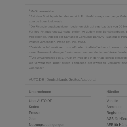
1
MwSt. ausweisbar
2
Bei dem Streichpreis handelt es sich für Neufahrzeuge und junge Gebra
auto.de übermittelt wurde.
3
Die Finanzierungskonditionen beziehen sich auf eine Laufzeit von 60 Mo
Für Ihre Finanzierungswünsche stellen wir zudem eine Bonitätsanfrage. 
freibleibende Angebot der Santander Consumer Bank AG, Santander-Platz 1
Irrtümer vorbehalten. Preise ggf. inkl. MwSt.
*
Zusätzliche Informationen zum offiziellen Kraftstoffverbrauch sowie z
neuer Personenkraftwagen" entnommen werden, der in den Verkaufsstellen
**
Die Umweltprämie des BAFA ist im Preis und in der Rate bereits einkalk
Die verwendeten Bilder zeigen Fahrzeuge der jeweiligen Verkäufer bzw
vorbehalten.
AUTO.DE | Deutschlands Großes Autoportal
Unternehmen
Händler
Über AUTO.DE
Vorteile
Kodex
Anmelden
Presse
Registrieren
Jobs
AGB für Händ
Nutzungsbedingungen
AEB für Händ