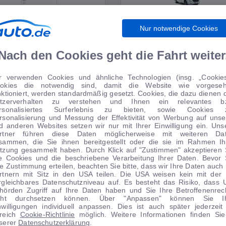
Nur notwendige Cookies
WIRTSCHAFT
WOHNMOBILE
Nach den Cookies geht die Fahrt weiter
r verwenden Cookies und ähnliche Technologien (insg. „Cookies
okies die notwendig sind, damit die Website wie vorgese
TIPPS VOM AUTOMARKT
nktioniert, werden standardmäßig gesetzt. Cookies, die dazu dienen 
tzerverhalten zu verstehen und Ihnen ein relevantes b
rsonalisiertes Surferlebnis zu bieten, sowie Cookies 
rsonalisierung und Messung der Effektivität von Werbung auf unse
d anderen Websites setzen wir nur mit Ihrer Einwilligung ein. Uns
rtner führen diese Daten möglicherweise mit weiteren Da
sammen, die Sie ihnen bereitgestellt oder die sie im Rahmen Ih
 Anzahlung
tzung gesammelt haben. Durch Klick auf "Zustimmen" akzeptieren 
le Cookies und die beschriebene Verarbeitung Ihrer Daten. Bevor 
Angebot
re Zustimmung erteilen, beachten Sie bitte, dass wir Ihre Daten auch 
rtnern mit Sitz in den USA teilen. Die USA weisen kein mit der
rgleichbares Datenschutzniveau auf. Es besteht das Risiko, dass 
hörden Zugriff auf Ihre Daten haben und Sie Ihre Betroffenenrec
cht durchsetzen können. Über "Anpassen" können Sie I
nwilligungen individuell anpassen. Dies ist auch später jederzeit
1
|
14
1
|
20
reich
Cookie-Richtlinie
möglich. Weitere Informationen finden Sie
serer
Datenschutzerklärung
.