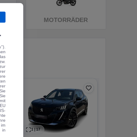
MOTORRÄDER
.
“).
hen
das
zw.
zur
rer
ere
ten
rer
Sie
Sie
mit
 EU
US-
hte
hre
 im
1
|
17
1
|
25
 in