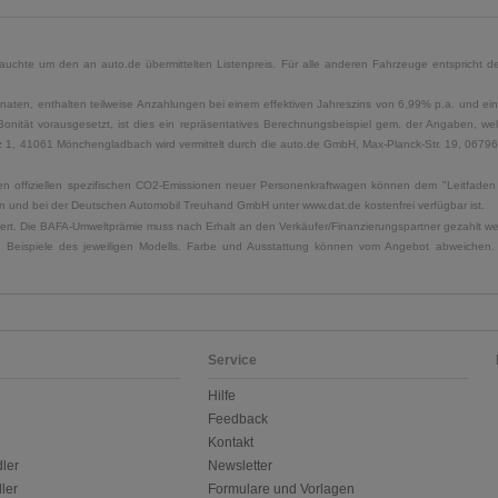
uchte um den an auto.de übermittelten Listenpreis. Für alle anderen Fahrzeuge entspricht der
naten, enthalten teilweise Anzahlungen bei einem effektiven Jahreszins von 6,99% p.a. und ein
Bonität vorausgesetzt, ist dies ein repräsentatives Berechnungsbeispiel gem. der Angaben, w
, 41061 Mönchengladbach wird vermittelt durch die auto.de GmbH, Max-Planck-Str. 19, 06796 Sa
u den offiziellen spezifischen CO2-Emissionen neuer Personenkraftwagen können dem "Leitfad
 und bei der Deutschen Automobil Treuhand GmbH unter www.dat.de kostenfrei verfügbar ist.
uliert. Die BAFA-Umweltprämie muss nach Erhalt an den Verkäufer/Finanzierungspartner gezahlt w
. Beispiele des jeweiligen Modells. Farbe und Ausstattung können vom Angebot abweichen. 
Service
Hilfe
Feedback
Kontakt
ler
Newsletter
ler
Formulare und Vorlagen