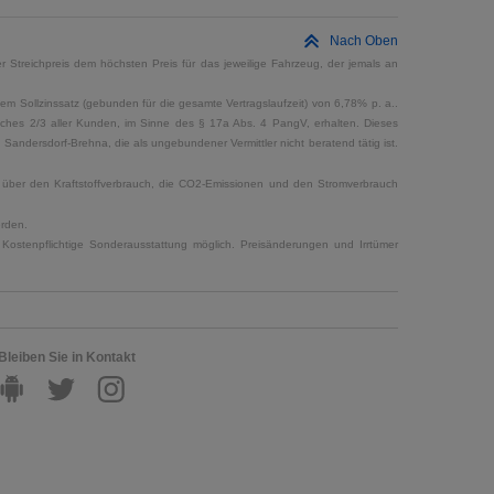
Nach Oben
 Streichpreis dem höchsten Preis für das jeweilige Fahrzeug, der jemals an
em Sollzinssatz (gebunden für die gesamte Vertragslaufzeit) von 6,78% p. a..
elches 2/3 aller Kunden, im Sinne des § 17a Abs. 4 PangV, erhalten. Dieses
ndersdorf-Brehna, die als ungebundener Vermittler nicht beratend tätig ist.
en über den Kraftstoffverbrauch, die CO2-Emissionen und den Stromverbrauch
erden.
Kostenpflichtige Sonderausstattung möglich. Preisänderungen und Irrtümer
Bleiben Sie in Kontakt