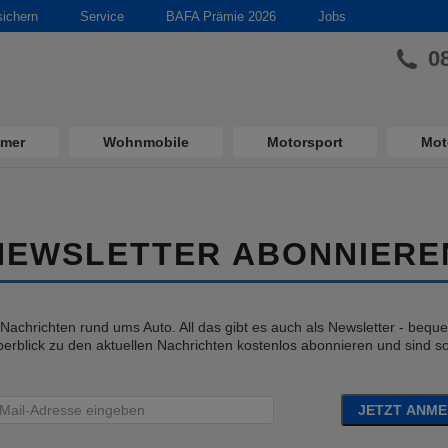
sichern
Service
BAFA Prämie 2026
Jobs
0
imer
Wohnmobile
Motorsport
Mot
NEWSLETTER ABONNIERE
e Nachrichten rund ums Auto. All das gibt es auch als Newsletter - bequem
erblick zu den aktuellen Nachrichten kostenlos abonnieren und sind so 
JETZT ANM