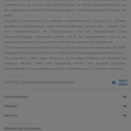
vermittelt durch die auto.de GmbH, Max-Planck-Str. 19, 06796 Sandersdorf-Brehna, die
als ungebundener Vermittler nicht beratend tätig ist. Irrtümer vorbehalten. Preise ggf. inkl.
MwSt.
*
Zusätzliche Informationen zum offiziellen Kraftstoffverbrauch sowie zu den offiziellen
spezifischen CO2-Emissionen neuer Personenkraftwagen können dem "Leitfaden über
den Kraftstoffverbrauch, die CO2-Emissionen und den Stromverbrauch neuer
Personenkraftwagen" entnommen werden, der in den Verkaufsstellen und bei der
Deutschen Automobil Treuhand GmbH unter www.dat.de kostenfrei verfügbar ist.
**
Die Umweltprämie des BAFA ist im Preis und in der Rate bereits einkalkuliert. Die BAFA-
Umweltprämie muss nach Erhalt an den Verkäufer/Finanzierungspartner gezahlt werden.
Die verwendeten Bilder zeigen Fahrzeuge der jeweiligen Verkäufer bzw. Beispiele des
jeweiligen Modells. Farbe und Ausstattung können vom Angebot abweichen.
Kostenpflichtige Sonderausstattung möglich. Preisänderungen und Irrtümer vorbehalten.
Nach
AUTO.DE | Deutschlands Großes Autoportal
Oben
Unternehmen
Händler
Service
Bleiben Sie in Kontakt