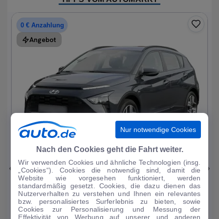
0 € Anzahlung
Angebot
Nur notwendige Cookies
1
|
15
Nach den Cookies geht die Fahrt weiter.
Wir verwenden Cookies und ähnliche Technologien (insg.
Hyundai
Bayon
„Cookies“). Cookies die notwendig sind, damit die
Website wie vorgesehen funktioniert, werden
1.0 T-GDI Trend Mild-Hybrid DAB/Sitzhzg.
standardmäßig gesetzt. Cookies, die dazu dienen das
Nutzerverhalten zu verstehen und Ihnen ein relevantes
19.196 km
·
08/2023
·
·
Benzin
·
Automatik
bzw. personalisiertes Surferlebnis zu bieten, sowie
Cookies zur Personalisierung und Messung der
Finanzierung
Kaufen
Effektivität von Werbung auf unserer und anderen