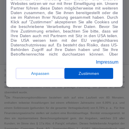
Websites setzen wir nur mit Ihrer Einwilligung ein. Unsere
159
€
Partner führen diese Daten möglicherweise mit weiteren
Daten zusammen, die Sie ihnen bereitgestellt oder die
Guter Preis
4
sie im Rahmen Ihrer Nutzung gesammelt haben. Durch
/mtl.
Klick auf "Zustimmen" akzeptieren Sie alle Cookies und
die beschriebene Verarbeitung Ihrer Daten. Bevor Sie
·
·
Finanzierungs-Details
0 € Anzahlung
60 Monate
Ihre Zustimmung erteilen, beachten Sie bitte, dass wir
Ihre Daten auch mit Partnern mit Sitz in den USA teilen.
Die USA weisen kein mit der EU vergleichbares
Angebot anfragen
Rate anpassen
Datenschutzniveau auf. Es besteht das Risiko, dass US-
Behörden Zugriff auf Ihre Daten haben und Sie Ihre
Kraftstoffverbrauch komb. 7,2 l/100 km · CO₂-Emissionen komb. 165 g/km
Betroffenenrechte nicht durchsetzen können. Über
· CO₂-Klasse F · WLTP*
"Anpassen" können Sie Ihre Einwilligungen individuell
Impressum
anpassen. Dies ist auch später jederzeit im Bereich
Cookie-Richtlinie
möglich. Weitere Informationen finden
1
MwSt. ausweisbar
Sie in unserer
Datenschutzerklärung
.
Anpassen
Zustimmen
2
Bei dem Streichpreis handelt es sich für Neufahrzeuge und junge Gebrauchte um den
an auto.de übermittelten Listenpreis. Für alle anderen Fahrzeuge entspricht der
Streichpreis dem höchsten Preis für das jeweilige Fahrzeug, der jemals an auto.de
übermittelt wurde.
3
Die Finanzierungskonditionen beziehen sich auf eine Laufzeit von 60 Monaten,
enthalten teilweise Anzahlungen bei einem effektiven Jahreszins von 6,99% p.a. und
einem Sollzinssatz (gebunden für die gesamte Vertragslaufzeit) von 6,78% p. a.. Für Ihre
Finanzierungswünsche stellen wir zudem eine Bonitätsanfrage. Bonität vorausgesetzt, ist
dies ein repräsentatives Berechnungsbeispiel gem. der Angaben, welches 2/3 aller
Kunden, im Sinne des § 17a Abs. 4 PangV, erhalten. Dieses freibleibende Angebot der
Santander Consumer Bank AG, Santander-Platz 1, 41061 Mönchengladbach wird