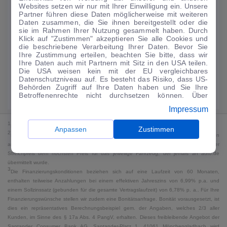
Websites setzen wir nur mit Ihrer Einwilligung ein. Unsere
188
€
Partner führen diese Daten möglicherweise mit weiteren
Daten zusammen, die Sie ihnen bereitgestellt oder die
Guter Preis
4
sie im Rahmen Ihrer Nutzung gesammelt haben. Durch
/mtl.
Klick auf "Zustimmen" akzeptieren Sie alle Cookies und
die beschriebene Verarbeitung Ihrer Daten. Bevor Sie
·
·
Finanzierungs-Details
0 € Anzahlung
60 Monate
Ihre Zustimmung erteilen, beachten Sie bitte, dass wir
Ihre Daten auch mit Partnern mit Sitz in den USA teilen.
Die USA weisen kein mit der EU vergleichbares
Angebot anfragen
Rate anpassen
Datenschutzniveau auf. Es besteht das Risiko, dass US-
Behörden Zugriff auf Ihre Daten haben und Sie Ihre
Kraftstoffverbrauch komb. 18 l/100 km · CO₂-Emissionen komb. 0 g/km ·
Betroffenenrechte nicht durchsetzen können. Über
CO₂-Klasse G · WLTP*
"Anpassen" können Sie Ihre Einwilligungen individuell
Impressum
anpassen. Dies ist auch später jederzeit im Bereich
Cookie-Richtlinie
möglich. Weitere Informationen finden
1
MwSt. ausweisbar
Sie in unserer
Datenschutzerklärung
.
Anpassen
Zustimmen
2
Bei dem Streichpreis handelt es sich für Neufahrzeuge und junge Gebrauchte um den
an auto.de übermittelten Listenpreis. Für alle anderen Fahrzeuge entspricht der
Streichpreis dem höchsten Preis für das jeweilige Fahrzeug, der jemals an auto.de
übermittelt wurde.
3
Die Finanzierungskonditionen beziehen sich auf eine Laufzeit von 60 Monaten,
enthalten teilweise Anzahlungen bei einem effektiven Jahreszins von 6,99% p.a. und
einem Sollzinssatz (gebunden für die gesamte Vertragslaufzeit) von 6,78% p. a.. Für Ihre
Finanzierungswünsche stellen wir zudem eine Bonitätsanfrage. Bonität vorausgesetzt, ist
dies ein repräsentatives Berechnungsbeispiel gem. der Angaben, welches 2/3 aller
Kunden, im Sinne des § 17a Abs. 4 PangV, erhalten. Dieses freibleibende Angebot der
Santander Consumer Bank AG, Santander-Platz 1, 41061 Mönchengladbach wird