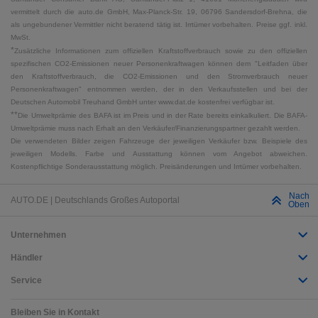
vermittelt durch die auto.de GmbH, Max-Planck-Str. 19, 06796 Sandersdorf-Brehna, die
als ungebundener Vermittler nicht beratend tätig ist. Irrtümer vorbehalten. Preise ggf. inkl.
MwSt.
*
Zusätzliche Informationen zum offiziellen Kraftstoffverbrauch sowie zu den offiziellen
spezifischen CO2-Emissionen neuer Personenkraftwagen können dem "Leitfaden über
den Kraftstoffverbrauch, die CO2-Emissionen und den Stromverbrauch neuer
Personenkraftwagen" entnommen werden, der in den Verkaufsstellen und bei der
Deutschen Automobil Treuhand GmbH unter www.dat.de kostenfrei verfügbar ist.
**
Die Umweltprämie des BAFA ist im Preis und in der Rate bereits einkalkuliert. Die BAFA-
Umweltprämie muss nach Erhalt an den Verkäufer/Finanzierungspartner gezahlt werden.
Die verwendeten Bilder zeigen Fahrzeuge der jeweiligen Verkäufer bzw. Beispiele des
jeweiligen Modells. Farbe und Ausstattung können vom Angebot abweichen.
Kostenpflichtige Sonderausstattung möglich. Preisänderungen und Irrtümer vorbehalten.
Nach
AUTO.DE | Deutschlands Großes Autoportal
Oben
Unternehmen
Händler
Service
Bleiben Sie in Kontakt