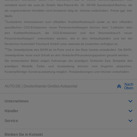
vermittelt durch die auto.de GmbH, Max-Planck-Str. 19, 06796 Sandersdorf-Brehna, die
als ungebundener Vermittler nicht beratend tätig ist. Irrtümer vorbehalten. Preise ggf. inkl.
MwSt.
*
Zusätzliche Informationen zum offiziellen Kraftstoffverbrauch sowie zu den offiziellen
spezifischen CO2-Emissionen neuer Personenkraftwagen können dem "Leitfaden über
den Kraftstoffverbrauch, die CO2-Emissionen und den Stromverbrauch neuer
Personenkraftwagen" entnommen werden, der in den Verkaufsstellen und bei der
Deutschen Automobil Treuhand GmbH unter www.dat.de kostenfrei verfügbar ist.
**
Die Umweltprämie des BAFA ist im Preis und in der Rate bereits einkalkuliert. Die BAFA-
Umweltprämie muss nach Erhalt an den Verkäufer/Finanzierungspartner gezahlt werden.
Die verwendeten Bilder zeigen Fahrzeuge der jeweiligen Verkäufer bzw. Beispiele des
jeweiligen Modells. Farbe und Ausstattung können vom Angebot abweichen.
Kostenpflichtige Sonderausstattung möglich. Preisänderungen und Irrtümer vorbehalten.
Nach
AUTO.DE | Deutschlands Großes Autoportal
Oben
Unternehmen
Händler
Service
Bleiben Sie in Kontakt