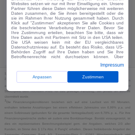
Websites setzen wir nur mit Ihrer Einwilligung ein. Unsere
122
€
Partner führen diese Daten möglicherweise mit weiteren
Daten zusammen, die Sie ihnen bereitgestellt oder die
Guter Preis
4
sie im Rahmen Ihrer Nutzung gesammelt haben. Durch
/mtl.
Klick auf "Zustimmen" akzeptieren Sie alle Cookies und
die beschriebene Verarbeitung Ihrer Daten. Bevor Sie
·
·
Finanzierungs-Details
0 € Anzahlung
60 Monate
Ihre Zustimmung erteilen, beachten Sie bitte, dass wir
Ihre Daten auch mit Partnern mit Sitz in den USA teilen.
Die USA weisen kein mit der EU vergleichbares
Angebot anfragen
Rate anpassen
Datenschutzniveau auf. Es besteht das Risiko, dass US-
Behörden Zugriff auf Ihre Daten haben und Sie Ihre
Kraftstoffverbrauch komb. 6,3 l/100 km · CO₂-Emissionen komb. 145 g/km
Betroffenenrechte nicht durchsetzen können. Über
· CO₂-Klasse E · WLTP*
"Anpassen" können Sie Ihre Einwilligungen individuell
Impressum
anpassen. Dies ist auch später jederzeit im Bereich
Cookie-Richtlinie
möglich. Weitere Informationen finden
1
MwSt. ausweisbar
Sie in unserer
Datenschutzerklärung
.
Anpassen
Zustimmen
2
Bei dem Streichpreis handelt es sich für Neufahrzeuge und junge Gebrauchte um den
an auto.de übermittelten Listenpreis. Für alle anderen Fahrzeuge entspricht der
Streichpreis dem höchsten Preis für das jeweilige Fahrzeug, der jemals an auto.de
übermittelt wurde.
3
Die Finanzierungskonditionen beziehen sich auf eine Laufzeit von 60 Monaten,
enthalten teilweise Anzahlungen bei einem effektiven Jahreszins von 6,99% p.a. und
einem Sollzinssatz (gebunden für die gesamte Vertragslaufzeit) von 6,78% p. a.. Für Ihre
Finanzierungswünsche stellen wir zudem eine Bonitätsanfrage. Bonität vorausgesetzt, ist
dies ein repräsentatives Berechnungsbeispiel gem. der Angaben, welches 2/3 aller
Kunden, im Sinne des § 17a Abs. 4 PangV, erhalten. Dieses freibleibende Angebot der
Santander Consumer Bank AG, Santander-Platz 1, 41061 Mönchengladbach wird