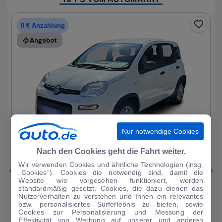
0 € Anzahlung
Angebot
Nur notwendige Cookies
1
|
15
Nach den Cookies geht die Fahrt weiter.
Wir verwenden Cookies und ähnliche Technologien (insg.
Fiat
Panda
„Cookies“). Cookies die notwendig sind, damit die
Website wie vorgesehen funktioniert, werden
1.0 Mild Hybrid Base neuwertig
standardmäßig gesetzt. Cookies, die dazu dienen das
Nutzerverhalten zu verstehen und Ihnen ein relevantes
1.214 km
·
05/2024
·
·
Benzin
·
Manuell
bzw. personalisiertes Surferlebnis zu bieten, sowie
Cookies zur Personalisierung und Messung der
Finanzierung
Kaufen
Effektivität von Werbung auf unserer und anderen