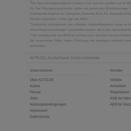
3
Die Finanzierungskonditionen beziehen sich auf eine Laufzeit von 60 Mo
Für Ihre Finanzierungswünsche stellen wir zudem eine Bonitätsanfrage. 
freibleibende Angebot der Santander Consumer Bank AG, Santander-Platz 1
Irrtümer vorbehalten. Preise ggf. inkl. MwSt.
*
Zusätzliche Informationen zum offiziellen Kraftstoffverbrauch sowie z
neuer Personenkraftwagen" entnommen werden, der in den Verkaufsstellen
**
Die Umweltprämie des BAFA ist im Preis und in der Rate bereits einkalk
Die verwendeten Bilder zeigen Fahrzeuge der jeweiligen Verkäufer bzw
vorbehalten.
AUTO.DE | Deutschlands Großes Autoportal
Unternehmen
Händler
Über AUTO.DE
Vorteile
Kodex
Anmelden
Presse
Registrieren
Jobs
AGB für Händ
Nutzungsbedingungen
AEB für Händ
Impressum
Datenschutz