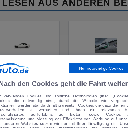
 LESEN AUS ANDEREN BE
FAHRBERICHTE
MOTORSPORT
Nur notwendige Cookies
Nach den Cookies geht die Fahrt weiter
r verwenden Cookies und ähnliche Technologien (insg. „Cookies
okies die notwendig sind, damit die Website wie vorgese
nktioniert, werden standardmäßig gesetzt. Cookies, die dazu dienen 
tzerverhalten zu verstehen und Ihnen ein relevantes b
rsonalisiertes Surferlebnis zu bieten, sowie Cookies 
rsonalisierung und Messung der Effektivität von Werbung auf unse
WIRTSCHAFT
WOHNMOBILE
d anderen Websites setzen wir nur mit Ihrer Einwilligung ein. Uns
rtner führen diese Daten möglicherweise mit weiteren Da