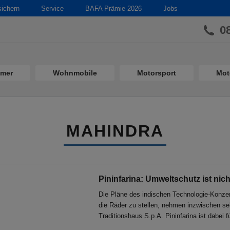
sichern
Service
BAFA Prämie 2026
Jobs
0
imer
Wohnmobile
Motorsport
Mot
MAHINDRA
Pininfarina: Umweltschutz ist nic
Die Pläne des indischen Technologie-Konzer
die Räder zu stellen, nehmen inzwischen se
Traditionshaus S.p.A. Pininfarina ist dabei 