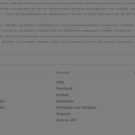
naten, enthalten teilweise Anzahlungen bei einem effektiven Jahreszins von 6,99% p.a. und ein
Bonität vorausgesetzt, ist dies ein repräsentatives Berechnungsbeispiel gem. der Angaben, w
, 41061 Mönchengladbach wird vermittelt durch die auto.de GmbH, Max-Planck-Str. 19, 06796 Sa
u den offiziellen spezifischen CO2-Emissionen neuer Personenkraftwagen können dem "Leitfad
 und bei der Deutschen Automobil Treuhand GmbH unter www.dat.de kostenfrei verfügbar ist.
uliert. Die BAFA-Umweltprämie muss nach Erhalt an den Verkäufer/Finanzierungspartner gezahlt w
. Beispiele des jeweiligen Modells. Farbe und Ausstattung können vom Angebot abweichen. 
Service
Hilfe
Feedback
Kontakt
ler
Newsletter
ler
Formulare und Vorlagen
Magazin
Auto.de APP