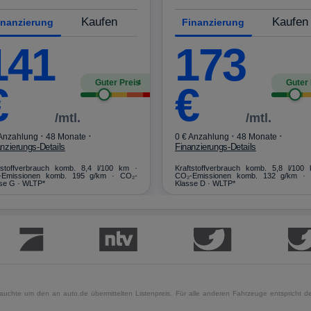
Kaufen
Kaufen
inanzierung
Finanzierung
141
173
Guter Preis
Guter 
4
€
€
/mtl.
/mtl.
·
·
·
·
 Anzahlung
48 Monate
0 € Anzahlung
48 Monate
nzierungs-Details
Finanzierungs-Details
tstoffverbrauch komb. 8,4 l/100 km ·
Kraftstoffverbrauch komb. 5,8 l/100
-Emissionen komb. 195 g/km · CO₂-
CO₂-Emissionen komb. 132 g/km ·
se G · WLTP*
Klasse D · WLTP*
uchte um den an auto.de übermittelten Listenpreis. Für alle anderen Fahrzeuge entspricht der