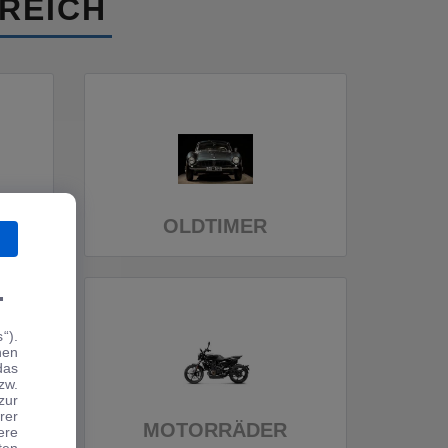
REICH
OLDTIMER
.
“).
hen
das
zw.
zur
rer
MOTORRÄDER
ere
ten