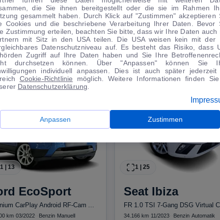
sammen, die Sie ihnen bereitgestellt oder die sie im Rahmen Ih
tzung gesammelt haben. Durch Klick auf "Zustimmen" akzeptieren 
le Cookies und die beschriebene Verarbeitung Ihrer Daten. Bevor 
re Zustimmung erteilen, beachten Sie bitte, dass wir Ihre Daten auch 
rtnern mit Sitz in den USA teilen. Die USA weisen kein mit der
rgleichbares Datenschutzniveau auf. Es besteht das Risiko, dass 
TIPPS VOM AUTOMARKT
hörden Zugriff auf Ihre Daten haben und Sie Ihre Betroffenenrec
cht durchsetzen können. Über "Anpassen" können Sie I
nwilligungen individuell anpassen. Dies ist auch später jederzeit
reich
Cookie-Richtlinie
möglich. Weitere Informationen finden Sie
serer
Datenschutzerklärung
.
Impres
Anpassen
Zustimmen
1
|
13
1
|
25
ord
EcoSport
Seat
Ibiza
Titanium CarPlay Android RF-Cam AHK PDC
00 km
·
03/2022
·
·
Benzin
·
Manuell
34.166 km
·
11/2023
·
·
Benzin
·
Automatik