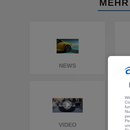
MEHR
NEWS
Wi
Co
fu
Nu
pe
Pe
VIDEO
un
Pa