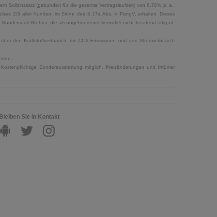
em Sollzinssatz (gebunden für die gesamte Vertragslaufzeit) von 6,78% p. a..
elches 2/3 aller Kunden, im Sinne des § 17a Abs. 4 PangV, erhalten. Dieses
ndersdorf-Brehna, die als ungebundener Vermittler nicht beratend tätig ist.
en über den Kraftstoffverbrauch, die CO2-Emissionen und den Stromverbrauch
erden.
Kostenpflichtige Sonderausstattung möglich. Preisänderungen und Irrtümer
Bleiben Sie in Kontakt