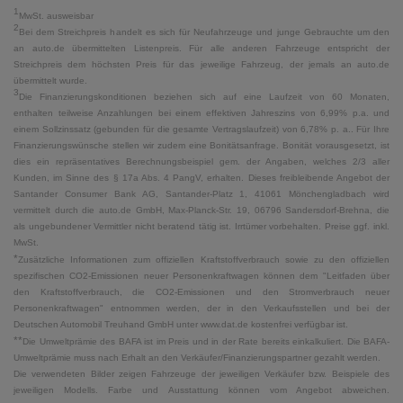
1
MwSt. ausweisbar
2
Bei dem Streichpreis handelt es sich für Neufahrzeuge und junge Gebrauchte um den
an auto.de übermittelten Listenpreis. Für alle anderen Fahrzeuge entspricht der
Streichpreis dem höchsten Preis für das jeweilige Fahrzeug, der jemals an auto.de
übermittelt wurde.
3
Die Finanzierungskonditionen beziehen sich auf eine Laufzeit von 60 Monaten,
enthalten teilweise Anzahlungen bei einem effektiven Jahreszins von 6,99% p.a. und
einem Sollzinssatz (gebunden für die gesamte Vertragslaufzeit) von 6,78% p. a.. Für Ihre
Finanzierungswünsche stellen wir zudem eine Bonitätsanfrage. Bonität vorausgesetzt, ist
dies ein repräsentatives Berechnungsbeispiel gem. der Angaben, welches 2/3 aller
Kunden, im Sinne des § 17a Abs. 4 PangV, erhalten. Dieses freibleibende Angebot der
Santander Consumer Bank AG, Santander-Platz 1, 41061 Mönchengladbach wird
vermittelt durch die auto.de GmbH, Max-Planck-Str. 19, 06796 Sandersdorf-Brehna, die
als ungebundener Vermittler nicht beratend tätig ist. Irrtümer vorbehalten. Preise ggf. inkl.
MwSt.
*
Zusätzliche Informationen zum offiziellen Kraftstoffverbrauch sowie zu den offiziellen
spezifischen CO2-Emissionen neuer Personenkraftwagen können dem "Leitfaden über
den Kraftstoffverbrauch, die CO2-Emissionen und den Stromverbrauch neuer
Personenkraftwagen" entnommen werden, der in den Verkaufsstellen und bei der
Deutschen Automobil Treuhand GmbH unter www.dat.de kostenfrei verfügbar ist.
**
Die Umweltprämie des BAFA ist im Preis und in der Rate bereits einkalkuliert. Die BAFA-
Umweltprämie muss nach Erhalt an den Verkäufer/Finanzierungspartner gezahlt werden.
Die verwendeten Bilder zeigen Fahrzeuge der jeweiligen Verkäufer bzw. Beispiele des
jeweiligen Modells. Farbe und Ausstattung können vom Angebot abweichen.