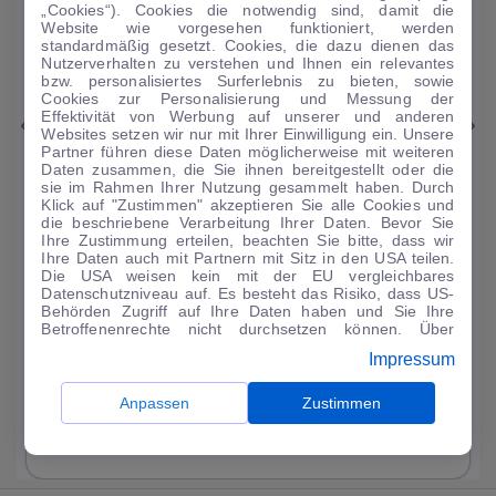
„Cookies“). Cookies die notwendig sind, damit die
Website wie vorgesehen funktioniert, werden
standardmäßig gesetzt. Cookies, die dazu dienen das
Nutzerverhalten zu verstehen und Ihnen ein relevantes
1
|
17
bzw. personalisiertes Surferlebnis zu bieten, sowie
Cookies zur Personalisierung und Messung der
Effektivität von Werbung auf unserer und anderen
Peugeot
2008
Websites setzen wir nur mit Ihrer Einwilligung ein. Unsere
Partner führen diese Daten möglicherweise mit weiteren
e-2008 GT Pack
Daten zusammen, die Sie ihnen bereitgestellt oder die
sie im Rahmen Ihrer Nutzung gesammelt haben. Durch
54.217 km
·
04/2022
·
·
Elektro
·
Automatik
Klick auf "Zustimmen" akzeptieren Sie alle Cookies und
die beschriebene Verarbeitung Ihrer Daten. Bevor Sie
Finanzierung
Kaufen
Ihre Zustimmung erteilen, beachten Sie bitte, dass wir
Ihre Daten auch mit Partnern mit Sitz in den USA teilen.
188
€
Die USA weisen kein mit der EU vergleichbares
Datenschutzniveau auf. Es besteht das Risiko, dass US-
Guter Preis
4
Behörden Zugriff auf Ihre Daten haben und Sie Ihre
/mtl.
Betroffenenrechte nicht durchsetzen können. Über
·
·
"Anpassen" können Sie Ihre Einwilligungen individuell
Finanzierungs-Details
0 € Anzahlung
60 Monate
Impressum
anpassen. Dies ist auch später jederzeit im Bereich
Cookie-Richtlinie
möglich. Weitere Informationen finden
Angebot anfragen
Rate anpassen
Sie in unserer
Datenschutzerklärung
.
Anpassen
Zustimmen
Kraftstoffverbrauch komb. 18 l/100 km · CO₂-Emissionen komb. 0 g/km ·
CO₂-Klasse G · WLTP*