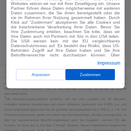
Websites setzen wir nur mit Ihrer Einwilligung ein. Unsere
159
€
Partner führen diese Daten möglicherweise mit weiteren
Daten zusammen, die Sie ihnen bereitgestellt oder die
Guter Preis
4
sie im Rahmen Ihrer Nutzung gesammelt haben. Durch
/mtl.
Klick auf "Zustimmen" akzeptieren Sie alle Cookies und
die beschriebene Verarbeitung Ihrer Daten. Bevor Sie
·
·
Finanzierungs-Details
0 € Anzahlung
60 Monate
Ihre Zustimmung erteilen, beachten Sie bitte, dass wir
Ihre Daten auch mit Partnern mit Sitz in den USA teilen.
Die USA weisen kein mit der EU vergleichbares
Angebot anfragen
Rate anpassen
Datenschutzniveau auf. Es besteht das Risiko, dass US-
Behörden Zugriff auf Ihre Daten haben und Sie Ihre
Kraftstoffverbrauch komb. 7,2 l/100 km · CO₂-Emissionen komb. 165 g/km
Betroffenenrechte nicht durchsetzen können. Über
· CO₂-Klasse F · WLTP*
"Anpassen" können Sie Ihre Einwilligungen individuell
Impressum
anpassen. Dies ist auch später jederzeit im Bereich
Cookie-Richtlinie
möglich. Weitere Informationen finden
1
MwSt. ausweisbar
Sie in unserer
Datenschutzerklärung
.
Anpassen
Zustimmen
2
Bei dem Streichpreis handelt es sich für Neufahrzeuge und junge Gebrauchte um den
an auto.de übermittelten Listenpreis. Für alle anderen Fahrzeuge entspricht der
Streichpreis dem höchsten Preis für das jeweilige Fahrzeug, der jemals an auto.de
übermittelt wurde.
3
Die Finanzierungskonditionen beziehen sich auf eine Laufzeit von 60 Monaten,
enthalten teilweise Anzahlungen bei einem effektiven Jahreszins von 6,99% p.a. und
einem Sollzinssatz (gebunden für die gesamte Vertragslaufzeit) von 6,78% p. a.. Für Ihre
Finanzierungswünsche stellen wir zudem eine Bonitätsanfrage. Bonität vorausgesetzt, ist
dies ein repräsentatives Berechnungsbeispiel gem. der Angaben, welches 2/3 aller
Kunden, im Sinne des § 17a Abs. 4 PangV, erhalten. Dieses freibleibende Angebot der
Santander Consumer Bank AG, Santander-Platz 1, 41061 Mönchengladbach wird