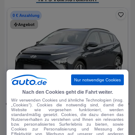
0 € Anzahlung
Angebot
Nur notwendige Cookies
1
|
15
Nach den Cookies geht die Fahrt weiter.
Wir verwenden Cookies und ähnliche Technologien (insg.
Hyundai
Bayon
„Cookies“). Cookies die notwendig sind, damit die
Website wie vorgesehen funktioniert, werden
1.0 T-GDI Trend Mild-Hybrid DAB/Sitzhzg.
standardmäßig gesetzt. Cookies, die dazu dienen das
Nutzerverhalten zu verstehen und Ihnen ein relevantes
19.196 km
·
08/2023
·
·
Benzin
·
Automatik
bzw. personalisiertes Surferlebnis zu bieten, sowie
Cookies zur Personalisierung und Messung der
Finanzierung
Kaufen
Effektivität von Werbung auf unserer und anderen