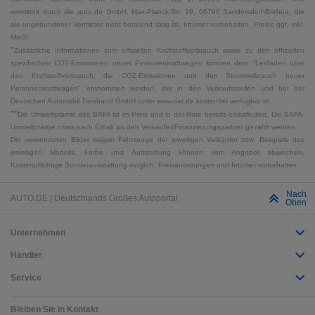
vermittelt durch die auto.de GmbH, Max-Planck-Str. 19, 06796 Sandersdorf-Brehna, die
als ungebundener Vermittler nicht beratend tätig ist. Irrtümer vorbehalten. Preise ggf. inkl.
MwSt.
*
Zusätzliche Informationen zum offiziellen Kraftstoffverbrauch sowie zu den offiziellen
spezifischen CO2-Emissionen neuer Personenkraftwagen können dem "Leitfaden über
den Kraftstoffverbrauch, die CO2-Emissionen und den Stromverbrauch neuer
Personenkraftwagen" entnommen werden, der in den Verkaufsstellen und bei der
Deutschen Automobil Treuhand GmbH unter www.dat.de kostenfrei verfügbar ist.
**
Die Umweltprämie des BAFA ist im Preis und in der Rate bereits einkalkuliert. Die BAFA-
Umweltprämie muss nach Erhalt an den Verkäufer/Finanzierungspartner gezahlt werden.
Die verwendeten Bilder zeigen Fahrzeuge der jeweiligen Verkäufer bzw. Beispiele des
jeweiligen Modells. Farbe und Ausstattung können vom Angebot abweichen.
Kostenpflichtige Sonderausstattung möglich. Preisänderungen und Irrtümer vorbehalten.
Nach
AUTO.DE | Deutschlands Großes Autoportal
Oben
Unternehmen
Händler
Service
Bleiben Sie in Kontakt