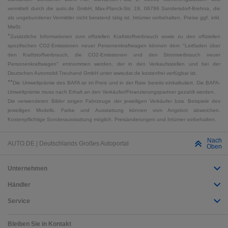
vermittelt durch die auto.de GmbH, Max-Planck-Str. 19, 06796 Sandersdorf-Brehna, die
als ungebundener Vermittler nicht beratend tätig ist. Irrtümer vorbehalten. Preise ggf. inkl.
MwSt.
*
Zusätzliche Informationen zum offiziellen Kraftstoffverbrauch sowie zu den offiziellen
spezifischen CO2-Emissionen neuer Personenkraftwagen können dem "Leitfaden über
den Kraftstoffverbrauch, die CO2-Emissionen und den Stromverbrauch neuer
Personenkraftwagen" entnommen werden, der in den Verkaufsstellen und bei der
Deutschen Automobil Treuhand GmbH unter www.dat.de kostenfrei verfügbar ist.
**
Die Umweltprämie des BAFA ist im Preis und in der Rate bereits einkalkuliert. Die BAFA-
Umweltprämie muss nach Erhalt an den Verkäufer/Finanzierungspartner gezahlt werden.
Die verwendeten Bilder zeigen Fahrzeuge der jeweiligen Verkäufer bzw. Beispiele des
jeweiligen Modells. Farbe und Ausstattung können vom Angebot abweichen.
Kostenpflichtige Sonderausstattung möglich. Preisänderungen und Irrtümer vorbehalten.
Nach
AUTO.DE | Deutschlands Großes Autoportal
Oben
Unternehmen
Händler
Service
Bleiben Sie in Kontakt