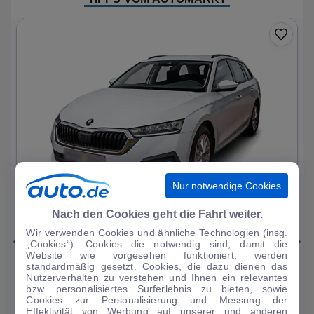
Nur notwendige Cookies
1
|
11
Nach den Cookies geht die Fahrt weiter.
Wir verwenden Cookies und ähnliche Technologien (insg.
Skoda
Octavia
„Cookies“). Cookies die notwendig sind, damit die
Website wie vorgesehen funktioniert, werden
Ambition PHEV
standardmäßig gesetzt. Cookies, die dazu dienen das
Nutzerverhalten zu verstehen und Ihnen ein relevantes
51.093 km
·
03/2023
·
·
Hybrid
·
Automatik
bzw. personalisiertes Surferlebnis zu bieten, sowie
Cookies zur Personalisierung und Messung der
Finanzierung
Kaufen
Effektivität von Werbung auf unserer und anderen