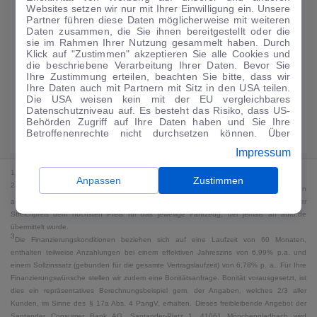
Websites setzen wir nur mit Ihrer Einwilligung ein. Unsere
224
€
Partner führen diese Daten möglicherweise mit weiteren
Daten zusammen, die Sie ihnen bereitgestellt oder die
Guter Preis
4
sie im Rahmen Ihrer Nutzung gesammelt haben. Durch
/mtl.
Klick auf "Zustimmen" akzeptieren Sie alle Cookies und
die beschriebene Verarbeitung Ihrer Daten. Bevor Sie
·
·
Finanzierungs-Details
0 € Anzahlung
60 Monate
Ihre Zustimmung erteilen, beachten Sie bitte, dass wir
Ihre Daten auch mit Partnern mit Sitz in den USA teilen.
Die USA weisen kein mit der EU vergleichbares
Angebot anfragen
Rate anpassen
Datenschutzniveau auf. Es besteht das Risiko, dass US-
Behörden Zugriff auf Ihre Daten haben und Sie Ihre
49,9 kWh/100 km
+ 19,9 l/100 km (gew., komb.) · 19,9 l/100 km (entl.) ·
Betroffenenrechte nicht durchsetzen können. Über
CO₂ 499 g/km · Klasse G (gew.) / G (entl.)*
"Anpassen" können Sie Ihre Einwilligungen individuell
Impressum
anpassen. Dies ist auch später jederzeit im Bereich
Cookie-Richtlinie
möglich. Weitere Informationen finden
1
MwSt. ausweisbar
Sie in unserer
Datenschutzerklärung
.
Anpassen
Zustimmen
2
Bei dem Streichpreis handelt es sich für Neufahrzeuge und junge Gebrauchte um den
an auto.de übermittelten Listenpreis. Für alle anderen Fahrzeuge entspricht der
Streichpreis dem höchsten Preis für das jeweilige Fahrzeug, der jemals an auto.de
übermittelt wurde.
3
Die Finanzierungskonditionen beziehen sich auf eine Laufzeit von 60 Monaten,
enthalten teilweise Anzahlungen bei einem effektiven Jahreszins von 6,99% p.a. und
einem Sollzinssatz (gebunden für die gesamte Vertragslaufzeit) von 6,78% p. a.. Für Ihre
Finanzierungswünsche stellen wir zudem eine Bonitätsanfrage. Bonität vorausgesetzt, ist
dies ein repräsentatives Berechnungsbeispiel gem. der Angaben, welches 2/3 aller
Kunden, im Sinne des § 17a Abs. 4 PangV, erhalten. Dieses freibleibende Angebot der
Santander Consumer Bank AG, Santander-Platz 1, 41061 Mönchengladbach wird