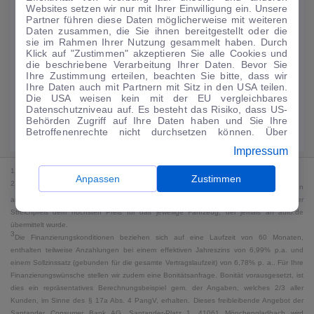
Websites setzen wir nur mit Ihrer Einwilligung ein. Unsere
134
€
Partner führen diese Daten möglicherweise mit weiteren
Daten zusammen, die Sie ihnen bereitgestellt oder die
Guter Preis
4
sie im Rahmen Ihrer Nutzung gesammelt haben. Durch
/mtl.
Klick auf "Zustimmen" akzeptieren Sie alle Cookies und
die beschriebene Verarbeitung Ihrer Daten. Bevor Sie
·
·
Finanzierungs-Details
0 € Anzahlung
60 Monate
Ihre Zustimmung erteilen, beachten Sie bitte, dass wir
Ihre Daten auch mit Partnern mit Sitz in den USA teilen.
Die USA weisen kein mit der EU vergleichbares
Angebot anfragen
Rate anpassen
Datenschutzniveau auf. Es besteht das Risiko, dass US-
Behörden Zugriff auf Ihre Daten haben und Sie Ihre
Kraftstoffverbrauch komb. 5,4 l/100 km · CO₂-Emissionen komb. 123 g/km
Betroffenenrechte nicht durchsetzen können. Über
· CO₂-Klasse D · WLTP*
"Anpassen" können Sie Ihre Einwilligungen individuell
Impressum
anpassen. Dies ist auch später jederzeit im Bereich
Cookie-Richtlinie
möglich. Weitere Informationen finden
1
MwSt. ausweisbar
Sie in unserer
Datenschutzerklärung
.
Anpassen
Zustimmen
2
Bei dem Streichpreis handelt es sich für Neufahrzeuge und junge Gebrauchte um den
an auto.de übermittelten Listenpreis. Für alle anderen Fahrzeuge entspricht der
Streichpreis dem höchsten Preis für das jeweilige Fahrzeug, der jemals an auto.de
übermittelt wurde.
3
Die Finanzierungskonditionen beziehen sich auf eine Laufzeit von 60 Monaten,
enthalten teilweise Anzahlungen bei einem effektiven Jahreszins von 6,99% p.a. und
einem Sollzinssatz (gebunden für die gesamte Vertragslaufzeit) von 6,78% p. a.. Für Ihre
Finanzierungswünsche stellen wir zudem eine Bonitätsanfrage. Bonität vorausgesetzt, ist
dies ein repräsentatives Berechnungsbeispiel gem. der Angaben, welches 2/3 aller
Kunden, im Sinne des § 17a Abs. 4 PangV, erhalten. Dieses freibleibende Angebot der
Santander Consumer Bank AG, Santander-Platz 1, 41061 Mönchengladbach wird