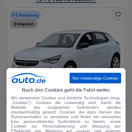
0 € Anzahlung
Angebot
Nur notwendige Cookies
1
|
19
Nach den Cookies geht die Fahrt weiter.
Wir verwenden Cookies und ähnliche Technologien (insg.
Opel
Corsa
„Cookies“). Cookies die notwendig sind, damit die
Website wie vorgesehen funktioniert, werden
Elegance 1.2T*Autom LED R-Kam Tempo Blueto...
standardmäßig gesetzt. Cookies, die dazu dienen das
Nutzerverhalten zu verstehen und Ihnen ein relevantes
33.297 km
·
07/2023
·
·
Benzin
·
Automatik
bzw. personalisiertes Surferlebnis zu bieten, sowie
Cookies zur Personalisierung und Messung der
Finanzierung
Kaufen
Effektivität von Werbung auf unserer und anderen