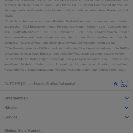
vermittelt durch die auto.de GmbH, Max-Planck-Str. 19, 06796 Sandersdorf-Brehna, die
als ungebundener Vermittler nicht beratend tätig ist. Irrtümer vorbehalten. Preise ggf. inkl.
MwSt.
*
Zusätzliche Informationen zum offiziellen Kraftstoffverbrauch sowie zu den offiziellen
spezifischen CO2-Emissionen neuer Personenkraftwagen können dem "Leitfaden über
den Kraftstoffverbrauch, die CO2-Emissionen und den Stromverbrauch neuer
Personenkraftwagen" entnommen werden, der in den Verkaufsstellen und bei der
Deutschen Automobil Treuhand GmbH unter www.dat.de kostenfrei verfügbar ist.
**
Die Umweltprämie des BAFA ist im Preis und in der Rate bereits einkalkuliert. Die BAFA-
Umweltprämie muss nach Erhalt an den Verkäufer/Finanzierungspartner gezahlt werden.
Die verwendeten Bilder zeigen Fahrzeuge der jeweiligen Verkäufer bzw. Beispiele des
jeweiligen Modells. Farbe und Ausstattung können vom Angebot abweichen.
Kostenpflichtige Sonderausstattung möglich. Preisänderungen und Irrtümer vorbehalten.
Nach
AUTO.DE | Deutschlands Großes Autoportal
Oben
Unternehmen
Händler
Service
Bleiben Sie in Kontakt