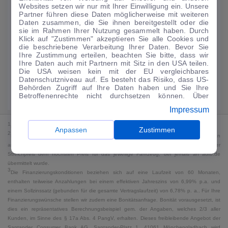
Websites setzen wir nur mit Ihrer Einwilligung ein. Unsere
188
€
Partner führen diese Daten möglicherweise mit weiteren
Daten zusammen, die Sie ihnen bereitgestellt oder die
Guter Preis
4
sie im Rahmen Ihrer Nutzung gesammelt haben. Durch
/mtl.
Klick auf "Zustimmen" akzeptieren Sie alle Cookies und
die beschriebene Verarbeitung Ihrer Daten. Bevor Sie
·
·
Finanzierungs-Details
0 € Anzahlung
60 Monate
Ihre Zustimmung erteilen, beachten Sie bitte, dass wir
Ihre Daten auch mit Partnern mit Sitz in den USA teilen.
Die USA weisen kein mit der EU vergleichbares
Angebot anfragen
Rate anpassen
Datenschutzniveau auf. Es besteht das Risiko, dass US-
Behörden Zugriff auf Ihre Daten haben und Sie Ihre
Kraftstoffverbrauch komb. 18 l/100 km · CO₂-Emissionen komb. 0 g/km ·
Betroffenenrechte nicht durchsetzen können. Über
CO₂-Klasse G · WLTP*
"Anpassen" können Sie Ihre Einwilligungen individuell
Impressum
anpassen. Dies ist auch später jederzeit im Bereich
Cookie-Richtlinie
möglich. Weitere Informationen finden
1
MwSt. ausweisbar
Sie in unserer
Datenschutzerklärung
.
Anpassen
Zustimmen
2
Bei dem Streichpreis handelt es sich für Neufahrzeuge und junge Gebrauchte um den
an auto.de übermittelten Listenpreis. Für alle anderen Fahrzeuge entspricht der
Streichpreis dem höchsten Preis für das jeweilige Fahrzeug, der jemals an auto.de
übermittelt wurde.
3
Die Finanzierungskonditionen beziehen sich auf eine Laufzeit von 60 Monaten,
enthalten teilweise Anzahlungen bei einem effektiven Jahreszins von 6,99% p.a. und
einem Sollzinssatz (gebunden für die gesamte Vertragslaufzeit) von 6,78% p. a.. Für Ihre
Finanzierungswünsche stellen wir zudem eine Bonitätsanfrage. Bonität vorausgesetzt, ist
dies ein repräsentatives Berechnungsbeispiel gem. der Angaben, welches 2/3 aller
Kunden, im Sinne des § 17a Abs. 4 PangV, erhalten. Dieses freibleibende Angebot der
Santander Consumer Bank AG, Santander-Platz 1, 41061 Mönchengladbach wird