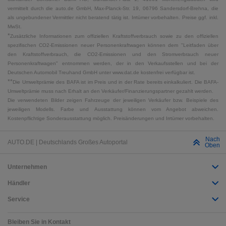
vermittelt durch die auto.de GmbH, Max-Planck-Str. 19, 06796 Sandersdorf-Brehna, die
als ungebundener Vermittler nicht beratend tätig ist. Irrtümer vorbehalten. Preise ggf. inkl.
MwSt.
*
Zusätzliche Informationen zum offiziellen Kraftstoffverbrauch sowie zu den offiziellen
spezifischen CO2-Emissionen neuer Personenkraftwagen können dem "Leitfaden über
den Kraftstoffverbrauch, die CO2-Emissionen und den Stromverbrauch neuer
Personenkraftwagen" entnommen werden, der in den Verkaufsstellen und bei der
Deutschen Automobil Treuhand GmbH unter www.dat.de kostenfrei verfügbar ist.
**
Die Umweltprämie des BAFA ist im Preis und in der Rate bereits einkalkuliert. Die BAFA-
Umweltprämie muss nach Erhalt an den Verkäufer/Finanzierungspartner gezahlt werden.
Die verwendeten Bilder zeigen Fahrzeuge der jeweiligen Verkäufer bzw. Beispiele des
jeweiligen Modells. Farbe und Ausstattung können vom Angebot abweichen.
Kostenpflichtige Sonderausstattung möglich. Preisänderungen und Irrtümer vorbehalten.
Nach
AUTO.DE | Deutschlands Großes Autoportal
Oben
Unternehmen
Händler
Service
Bleiben Sie in Kontakt