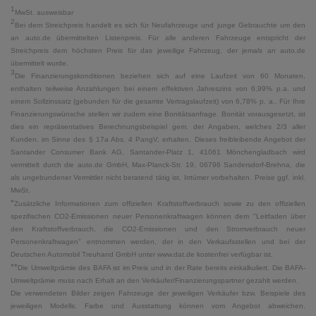
1
MwSt. ausweisbar
2
Bei dem Streichpreis handelt es sich für Neufahrzeuge und junge Gebrauchte um den
an auto.de übermittelten Listenpreis. Für alle anderen Fahrzeuge entspricht der
Streichpreis dem höchsten Preis für das jeweilige Fahrzeug, der jemals an auto.de
übermittelt wurde.
3
Die Finanzierungskonditionen beziehen sich auf eine Laufzeit von 60 Monaten,
enthalten teilweise Anzahlungen bei einem effektiven Jahreszins von 6,99% p.a. und
einem Sollzinssatz (gebunden für die gesamte Vertragslaufzeit) von 6,78% p. a.. Für Ihre
Finanzierungswünsche stellen wir zudem eine Bonitätsanfrage. Bonität vorausgesetzt, ist
dies ein repräsentatives Berechnungsbeispiel gem. der Angaben, welches 2/3 aller
Kunden, im Sinne des § 17a Abs. 4 PangV, erhalten. Dieses freibleibende Angebot der
Santander Consumer Bank AG, Santander-Platz 1, 41061 Mönchengladbach wird
vermittelt durch die auto.de GmbH, Max-Planck-Str. 19, 06796 Sandersdorf-Brehna, die
als ungebundener Vermittler nicht beratend tätig ist. Irrtümer vorbehalten. Preise ggf. inkl.
MwSt.
*
Zusätzliche Informationen zum offiziellen Kraftstoffverbrauch sowie zu den offiziellen
spezifischen CO2-Emissionen neuer Personenkraftwagen können dem "Leitfaden über
den Kraftstoffverbrauch, die CO2-Emissionen und den Stromverbrauch neuer
Personenkraftwagen" entnommen werden, der in den Verkaufsstellen und bei der
Deutschen Automobil Treuhand GmbH unter www.dat.de kostenfrei verfügbar ist.
**
Die Umweltprämie des BAFA ist im Preis und in der Rate bereits einkalkuliert. Die BAFA-
Umweltprämie muss nach Erhalt an den Verkäufer/Finanzierungspartner gezahlt werden.
Die verwendeten Bilder zeigen Fahrzeuge der jeweiligen Verkäufer bzw. Beispiele des
jeweiligen Modells. Farbe und Ausstattung können vom Angebot abweichen.