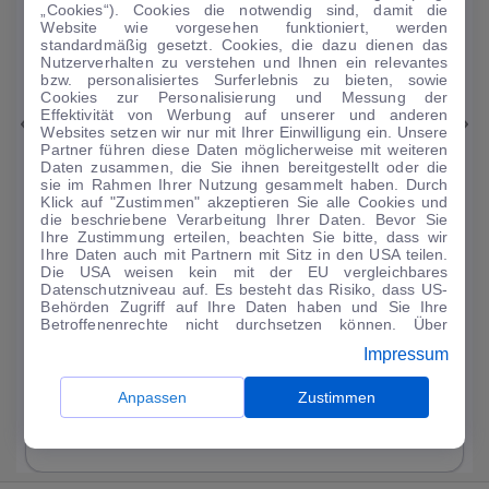
„Cookies“). Cookies die notwendig sind, damit die
Website wie vorgesehen funktioniert, werden
standardmäßig gesetzt. Cookies, die dazu dienen das
Nutzerverhalten zu verstehen und Ihnen ein relevantes
1
|
11
bzw. personalisiertes Surferlebnis zu bieten, sowie
Cookies zur Personalisierung und Messung der
Effektivität von Werbung auf unserer und anderen
Skoda
Octavia
Websites setzen wir nur mit Ihrer Einwilligung ein. Unsere
Partner führen diese Daten möglicherweise mit weiteren
Ambition PHEV
Daten zusammen, die Sie ihnen bereitgestellt oder die
sie im Rahmen Ihrer Nutzung gesammelt haben. Durch
51.093 km
·
03/2023
·
·
Hybrid
·
Automatik
Klick auf "Zustimmen" akzeptieren Sie alle Cookies und
die beschriebene Verarbeitung Ihrer Daten. Bevor Sie
Finanzierung
Kaufen
Ihre Zustimmung erteilen, beachten Sie bitte, dass wir
Ihre Daten auch mit Partnern mit Sitz in den USA teilen.
224
€
Die USA weisen kein mit der EU vergleichbares
Datenschutzniveau auf. Es besteht das Risiko, dass US-
Guter Preis
4
Behörden Zugriff auf Ihre Daten haben und Sie Ihre
/mtl.
Betroffenenrechte nicht durchsetzen können. Über
·
·
"Anpassen" können Sie Ihre Einwilligungen individuell
Finanzierungs-Details
0 € Anzahlung
60 Monate
Impressum
anpassen. Dies ist auch später jederzeit im Bereich
Cookie-Richtlinie
möglich. Weitere Informationen finden
Angebot anfragen
Rate anpassen
Sie in unserer
Datenschutzerklärung
.
Anpassen
Zustimmen
49,9 kWh/100 km
+ 19,9 l/100 km (gew., komb.) · 19,9 l/100 km (entl.) ·
CO₂ 499 g/km · Klasse G (gew.) / G (entl.)*