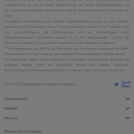
vermittelt durch die auto.de GmbH, Max-Planck-Str. 19, 06796 Sandersdorf-Brehna, die
als ungebundener Vermittler nicht beratend tätig ist. Irrtümer vorbehalten. Preise ggf. inkl.
MwSt.
*
Zusätzliche Informationen zum offiziellen Kraftstoffverbrauch sowie zu den offiziellen
spezifischen CO2-Emissionen neuer Personenkraftwagen können dem "Leitfaden über
den Kraftstoffverbrauch, die CO2-Emissionen und den Stromverbrauch neuer
Personenkraftwagen" entnommen werden, der in den Verkaufsstellen und bei der
Deutschen Automobil Treuhand GmbH unter www.dat.de kostenfrei verfügbar ist.
**
Die Umweltprämie des BAFA ist im Preis und in der Rate bereits einkalkuliert. Die BAFA-
Umweltprämie muss nach Erhalt an den Verkäufer/Finanzierungspartner gezahlt werden.
Die verwendeten Bilder zeigen Fahrzeuge der jeweiligen Verkäufer bzw. Beispiele des
jeweiligen Modells. Farbe und Ausstattung können vom Angebot abweichen.
Kostenpflichtige Sonderausstattung möglich. Preisänderungen und Irrtümer vorbehalten.
Nach
AUTO.DE | Deutschlands Großes Autoportal
Oben
Unternehmen
Händler
Service
Bleiben Sie in Kontakt