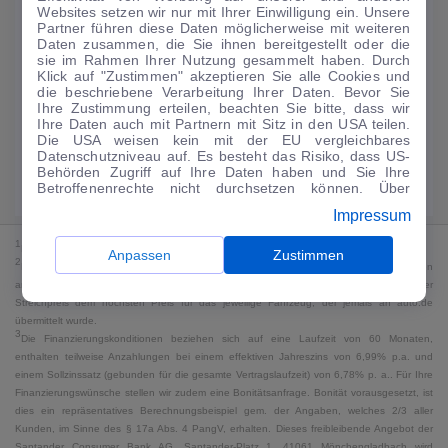
Websites setzen wir nur mit Ihrer Einwilligung ein. Unsere
224
€
Partner führen diese Daten möglicherweise mit weiteren
Daten zusammen, die Sie ihnen bereitgestellt oder die
Guter Preis
4
sie im Rahmen Ihrer Nutzung gesammelt haben. Durch
/mtl.
Klick auf "Zustimmen" akzeptieren Sie alle Cookies und
die beschriebene Verarbeitung Ihrer Daten. Bevor Sie
·
·
Finanzierungs-Details
0 € Anzahlung
60 Monate
Ihre Zustimmung erteilen, beachten Sie bitte, dass wir
Ihre Daten auch mit Partnern mit Sitz in den USA teilen.
Die USA weisen kein mit der EU vergleichbares
Angebot anfragen
Rate anpassen
Datenschutzniveau auf. Es besteht das Risiko, dass US-
Behörden Zugriff auf Ihre Daten haben und Sie Ihre
49,9 kWh/100 km
+ 19,9 l/100 km (gew., komb.) · 19,9 l/100 km (entl.) ·
Betroffenenrechte nicht durchsetzen können. Über
CO₂ 499 g/km · Klasse G (gew.) / G (entl.)*
"Anpassen" können Sie Ihre Einwilligungen individuell
Impressum
anpassen. Dies ist auch später jederzeit im Bereich
Cookie-Richtlinie
möglich. Weitere Informationen finden
1
MwSt. ausweisbar
Sie in unserer
Datenschutzerklärung
.
Anpassen
Zustimmen
2
Bei dem Streichpreis handelt es sich für Neufahrzeuge und junge Gebrauchte um den
an auto.de übermittelten Listenpreis. Für alle anderen Fahrzeuge entspricht der
Streichpreis dem höchsten Preis für das jeweilige Fahrzeug, der jemals an auto.de
übermittelt wurde.
3
Die Finanzierungskonditionen beziehen sich auf eine Laufzeit von 60 Monaten,
enthalten teilweise Anzahlungen bei einem effektiven Jahreszins von 6,99% p.a. und
einem Sollzinssatz (gebunden für die gesamte Vertragslaufzeit) von 6,78% p. a.. Für Ihre
Finanzierungswünsche stellen wir zudem eine Bonitätsanfrage. Bonität vorausgesetzt, ist
dies ein repräsentatives Berechnungsbeispiel gem. der Angaben, welches 2/3 aller
Kunden, im Sinne des § 17a Abs. 4 PangV, erhalten. Dieses freibleibende Angebot der
Santander Consumer Bank AG, Santander-Platz 1, 41061 Mönchengladbach wird