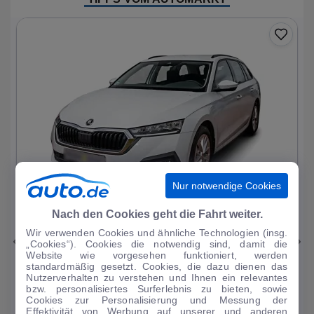
Nur notwendige Cookies
1
|
11
Nach den Cookies geht die Fahrt weiter.
Wir verwenden Cookies und ähnliche Technologien (insg.
Skoda
Octavia
„Cookies“). Cookies die notwendig sind, damit die
Website wie vorgesehen funktioniert, werden
Ambition PHEV
standardmäßig gesetzt. Cookies, die dazu dienen das
Nutzerverhalten zu verstehen und Ihnen ein relevantes
51.093 km
·
03/2023
·
·
Hybrid
·
Automatik
bzw. personalisiertes Surferlebnis zu bieten, sowie
Cookies zur Personalisierung und Messung der
Finanzierung
Kaufen
Effektivität von Werbung auf unserer und anderen