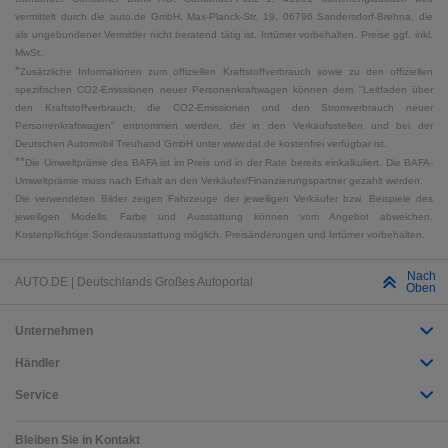
vermittelt durch die auto.de GmbH, Max-Planck-Str. 19, 06796 Sandersdorf-Brehna, die
als ungebundener Vermittler nicht beratend tätig ist. Irrtümer vorbehalten. Preise ggf. inkl.
MwSt.
*
Zusätzliche Informationen zum offiziellen Kraftstoffverbrauch sowie zu den offiziellen
spezifischen CO2-Emissionen neuer Personenkraftwagen können dem "Leitfaden über
den Kraftstoffverbrauch, die CO2-Emissionen und den Stromverbrauch neuer
Personenkraftwagen" entnommen werden, der in den Verkaufsstellen und bei der
Deutschen Automobil Treuhand GmbH unter www.dat.de kostenfrei verfügbar ist.
**
Die Umweltprämie des BAFA ist im Preis und in der Rate bereits einkalkuliert. Die BAFA-
Umweltprämie muss nach Erhalt an den Verkäufer/Finanzierungspartner gezahlt werden.
Die verwendeten Bilder zeigen Fahrzeuge der jeweiligen Verkäufer bzw. Beispiele des
jeweiligen Modells. Farbe und Ausstattung können vom Angebot abweichen.
Kostenpflichtige Sonderausstattung möglich. Preisänderungen und Irrtümer vorbehalten.
Nach
AUTO.DE | Deutschlands Großes Autoportal
Oben
Unternehmen
Händler
Service
Bleiben Sie in Kontakt