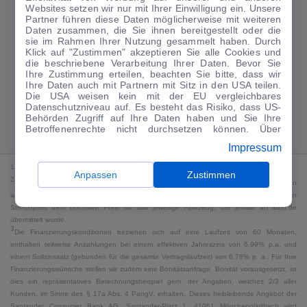
Websites setzen wir nur mit Ihrer Einwilligung ein. Unsere
188
€
Partner führen diese Daten möglicherweise mit weiteren
Daten zusammen, die Sie ihnen bereitgestellt oder die
Guter Preis
4
sie im Rahmen Ihrer Nutzung gesammelt haben. Durch
/mtl.
Klick auf "Zustimmen" akzeptieren Sie alle Cookies und
die beschriebene Verarbeitung Ihrer Daten. Bevor Sie
·
·
Finanzierungs-Details
0 € Anzahlung
60 Monate
Ihre Zustimmung erteilen, beachten Sie bitte, dass wir
Ihre Daten auch mit Partnern mit Sitz in den USA teilen.
Die USA weisen kein mit der EU vergleichbares
Angebot anfragen
Rate anpassen
Datenschutzniveau auf. Es besteht das Risiko, dass US-
Behörden Zugriff auf Ihre Daten haben und Sie Ihre
Kraftstoffverbrauch komb. 18 l/100 km · CO₂-Emissionen komb. 0 g/km ·
Betroffenenrechte nicht durchsetzen können. Über
CO₂-Klasse G · WLTP*
"Anpassen" können Sie Ihre Einwilligungen individuell
Impressum
anpassen. Dies ist auch später jederzeit im Bereich
Cookie-Richtlinie
möglich. Weitere Informationen finden
1
MwSt. ausweisbar
Sie in unserer
Datenschutzerklärung
.
Anpassen
Zustimmen
2
Bei dem Streichpreis handelt es sich für Neufahrzeuge und junge Gebrauchte um den
an auto.de übermittelten Listenpreis. Für alle anderen Fahrzeuge entspricht der
Streichpreis dem höchsten Preis für das jeweilige Fahrzeug, der jemals an auto.de
übermittelt wurde.
3
Die Finanzierungskonditionen beziehen sich auf eine Laufzeit von 60 Monaten,
enthalten teilweise Anzahlungen bei einem effektiven Jahreszins von 6,99% p.a. und
einem Sollzinssatz (gebunden für die gesamte Vertragslaufzeit) von 6,78% p. a.. Für Ihre
Finanzierungswünsche stellen wir zudem eine Bonitätsanfrage. Bonität vorausgesetzt, ist
dies ein repräsentatives Berechnungsbeispiel gem. der Angaben, welches 2/3 aller
Kunden, im Sinne des § 17a Abs. 4 PangV, erhalten. Dieses freibleibende Angebot der
Santander Consumer Bank AG, Santander-Platz 1, 41061 Mönchengladbach wird