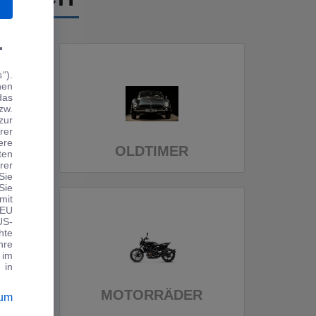
.
“).
hen
das
zw.
zur
rer
ere
OLDTIMER
ten
rer
Sie
Sie
mit
 EU
US-
hte
hre
 im
 in
MOTORRÄDER
sum