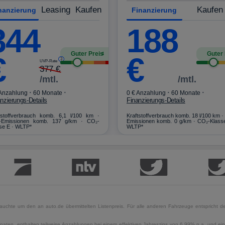
Leasing
Kaufen
Kaufen
nanzierung
Finanzierung
344
188
Guter Preis
Guter 
4
€
€
3
UVP-Rate
377
€
/mtl.
/mtl.
·
·
·
·
 Anzahlung
60 Monate
0 € Anzahlung
60 Monate
nzierungs-Details
Finanzierungs-Details
tstoffverbrauch komb. 6,1 l/100 km ·
Kraftstoffverbrauch komb. 18 l/100 km ·
-Emissionen komb. 137 g/km · CO₂-
Emissionen komb. 0 g/km · CO₂-Klass
se E · WLTP*
WLTP*
uchte um den an auto.de übermittelten Listenpreis. Für alle anderen Fahrzeuge entspricht der
naten, enthalten teilweise Anzahlungen bei einem effektiven Jahreszins von 6,99% p.a. und ein