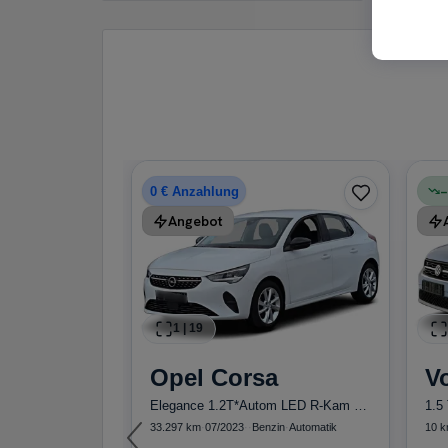
−
oq
0 € Anzahlung
Angebot
1.5 TSI DSG Tour ACC LED NAVI SHZ KAMERA
in
·
Automatik
Kaufen
1
|
19
Opel
Corsa
V
Guter Preis
4
Elegance 1.2T*Autom LED R-Kam Tempo Blueto...
1.5
l.
33.297 km
·
07/2023
·
·
Benzin
·
Automatik
10 