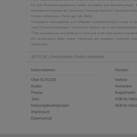
Für Ihre Finanzierungswünsche stellen wir zudem eine Bonitätsanfrage. 
freibleibende Angebot der Santander Consumer Bank AG, Santander-Platz 1
Irrtümer vorbehalten. Preise ggf. inkl. MwSt.
*
Zusätzliche Informationen zum offiziellen Kraftstoffverbrauch sowie z
neuer Personenkraftwagen" entnommen werden, der in den Verkaufsstellen
**
Die Umweltprämie des BAFA ist im Preis und in der Rate bereits einkalk
Die verwendeten Bilder zeigen Fahrzeuge der jeweiligen Verkäufer bzw
vorbehalten.
AUTO.DE | Deutschlands Großes Autoportal
Unternehmen
Händler
Über AUTO.DE
Vorteile
Kodex
Anmelden
Presse
Registrieren
Jobs
AGB für Händ
Nutzungsbedingungen
AEB für Händ
Impressum
Datenschutz