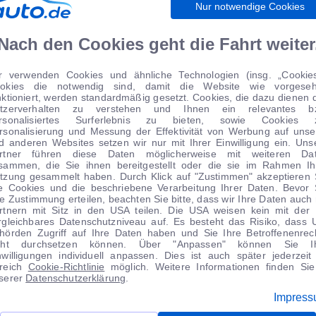
Nur notwendige Cookies
Nach den Cookies geht die Fahrt weiter
r verwenden Cookies und ähnliche Technologien (insg. „Cookies
okies die notwendig sind, damit die Website wie vorgese
nktioniert, werden standardmäßig gesetzt. Cookies, die dazu dienen 
tzerverhalten zu verstehen und Ihnen ein relevantes b
rsonalisiertes Surferlebnis zu bieten, sowie Cookies 
rsonalisierung und Messung der Effektivität von Werbung auf unse
d anderen Websites setzen wir nur mit Ihrer Einwilligung ein. Uns
FAHRBERICHTE
MOTORSPORT
rtner führen diese Daten möglicherweise mit weiteren Da
sammen, die Sie ihnen bereitgestellt oder die sie im Rahmen Ih
tzung gesammelt haben. Durch Klick auf "Zustimmen" akzeptieren 
le Cookies und die beschriebene Verarbeitung Ihrer Daten. Bevor 
re Zustimmung erteilen, beachten Sie bitte, dass wir Ihre Daten auch 
rtnern mit Sitz in den USA teilen. Die USA weisen kein mit der
rgleichbares Datenschutzniveau auf. Es besteht das Risiko, dass 
hörden Zugriff auf Ihre Daten haben und Sie Ihre Betroffenenrec
cht durchsetzen können. Über "Anpassen" können Sie I
nwilligungen individuell anpassen. Dies ist auch später jederzeit
reich
Cookie-Richtlinie
möglich. Weitere Informationen finden Sie
serer
Datenschutzerklärung
.
WIRTSCHAFT
WOHNMOBILE
Impres