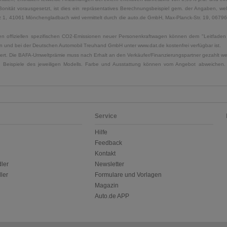
Bonität vorausgesetzt, ist dies ein repräsentatives Berechnungsbeispiel gem. der Angaben, w
, 41061 Mönchengladbach wird vermittelt durch die auto.de GmbH, Max-Planck-Str. 19, 06796 Sa
u den offiziellen spezifischen CO2-Emissionen neuer Personenkraftwagen können dem "Leitfad
 und bei der Deutschen Automobil Treuhand GmbH unter www.dat.de kostenfrei verfügbar ist.
uliert. Die BAFA-Umweltprämie muss nach Erhalt an den Verkäufer/Finanzierungspartner gezahlt w
. Beispiele des jeweiligen Modells. Farbe und Ausstattung können vom Angebot abweichen. 
Service
Hilfe
Feedback
Kontakt
ler
Newsletter
ler
Formulare und Vorlagen
Magazin
Auto.de APP