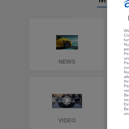
Wi
Co
fu
Nu
pe
Pe
un
NEWS
Pa
zu
Nu
al
Ih
Pa
ve
Be
ni
Ei
Be
un
VIDEO