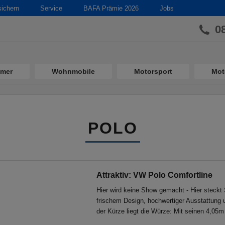
sichern
Service
BAFA Prämie 2026
Jobs
0
imer
Wohnmobile
Motorsport
Mot
POLO
Attraktiv: VW Polo Comfortline
Hier wird keine Show gemacht - Hier steckt
frischem Design, hochwertiger Ausstattung 
der Kürze liegt die Würze: Mit seinen 4,05