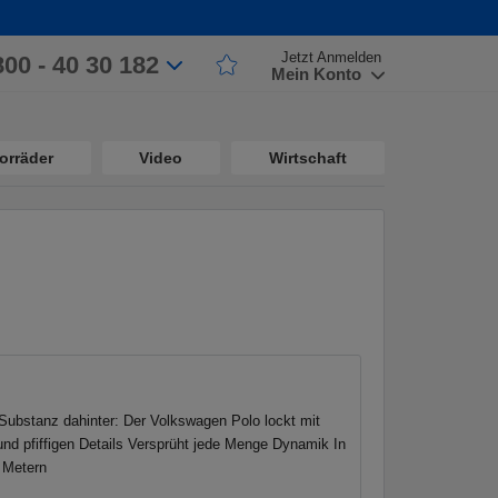
Jetzt Anmelden
800 - 40 30 182
Mein Konto
orräder
Video
Wirtschaft
 Substanz dahinter: Der Volkswagen Polo lockt mit
und pfiffigen Details Versprüht jede Menge Dynamik In
m Metern