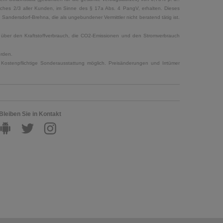
elches 2/3 aller Kunden, im Sinne des § 17a Abs. 4 PangV, erhalten. Dieses
ndersdorf-Brehna, die als ungebundener Vermittler nicht beratend tätig ist.
en über den Kraftstoffverbrauch, die CO2-Emissionen und den Stromverbrauch
erden.
Kostenpflichtige Sonderausstattung möglich. Preisänderungen und Irrtümer
Bleiben Sie in Kontakt