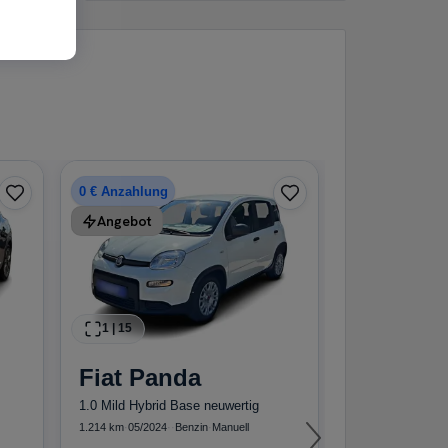
1
|
20
Nissan
0 € Anzahlung
Angebot
1.0 DIG-T DCT 
20.810 km
·
03/2025
Finanzierun
18
1
|
15
Fiat
Panda
€
1.0 Mild Hybrid Base neuwertig
1.214 km
·
05/2024
·
·
Benzin
·
Manuell