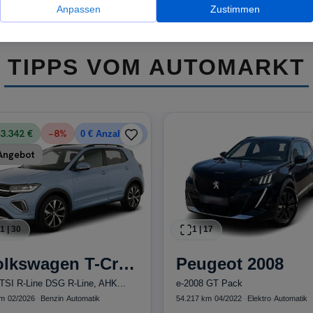
Anpassen
Zustimmen
TIPPS VOM AUTOMARKT
3.342 €
−
8
%
0 € Anzahlung
Angebot
1
|
30
1
|
17
olkswagen
T-Cross
Peugeot
2008
 TSI R-Line DSG R-Line, AHK...
e-2008 GT Pack
km
·
02/2026
·
·
Benzin
·
Automatik
54.217 km
·
04/2022
·
·
Elektro
·
Automatik