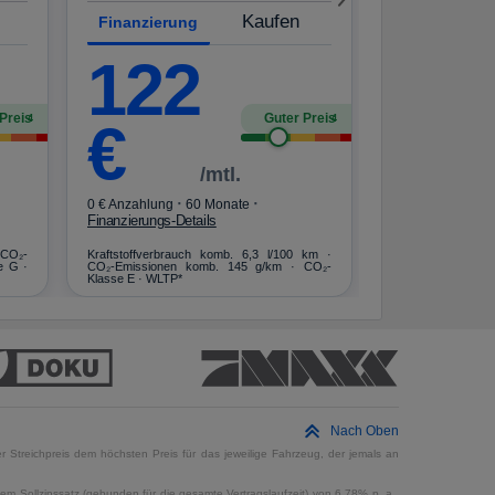
·
0 € Anzahlung
Kaufen
Finanzierungs-De
Finanzierung
Kraftstoffverbrau
122
CO₂-Emissionen 
Klasse G · WLTP*
Preis
Guter Preis
4
4
€
/mtl.
·
·
0 € Anzahlung
60 Monate
Finanzierungs-Details
 CO₂-
Kraftstoffverbrauch komb. 6,3 l/100 km ·
e G ·
CO₂-Emissionen komb. 145 g/km · CO₂-
Klasse E · WLTP*
Nach Oben
 Streichpreis dem höchsten Preis für das jeweilige Fahrzeug, der jemals an
em Sollzinssatz (gebunden für die gesamte Vertragslaufzeit) von 6,78% p. a..