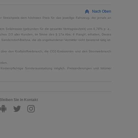
Nach Oben
 Streichpreis dem höchsten Preis für das jeweilige Fahrzeug, der jemals an
em Sollzinssatz (gebunden für die gesamte Vertragslaufzeit) von 6,78% p. a..
elches 2/3 aller Kunden, im Sinne des § 17a Abs. 4 PangV, erhalten. Dieses
ndersdorf-Brehna, die als ungebundener Vermittler nicht beratend tätig ist.
en über den Kraftstoffverbrauch, die CO2-Emissionen und den Stromverbrauch
erden.
Kostenpflichtige Sonderausstattung möglich. Preisänderungen und Irrtümer
Bleiben Sie in Kontakt