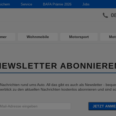
sichern
Service
BAFA Prämie 2026
Jobs
0
imer
Wohnmobile
Motorsport
Mot
NEWSLETTER ABONNIERE
e Nachrichten rund ums Auto. All das gibt es auch als Newsletter - bequem
erblick zu den aktuellen Nachrichten kostenlos abonnieren und sind so 
JETZT ANM