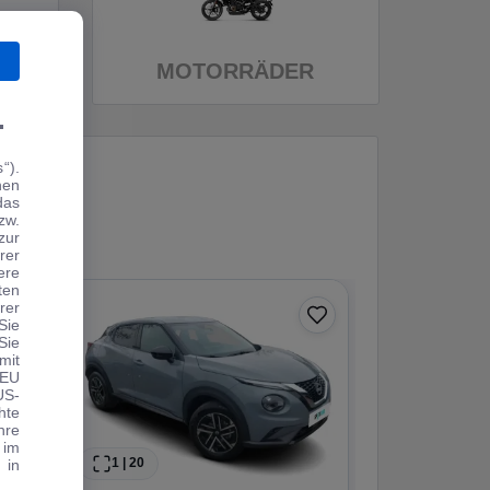
MOTORRÄDER
.
“).
hen
das
zw.
zur
rer
ere
ten
rer
Sie
Sie
mit
 EU
US-
hte
hre
 im
1
|
20
1
|
17
 in