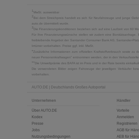
1
MwSt. ausweisbar
2
Bei dem Streichpreis handelt es sich für Neufahrzeuge und junge Gebra
auto.de übermittelt wurde.
3
Die Finanzierungskonditionen beziehen sich auf eine Laufzeit von 60 Mo
Für Ihre Finanzierungswünsche stellen wir zudem eine Bonitätsanfrage. 
freibleibende Angebot der Santander Consumer Bank AG, Santander-Platz 1
Irrtümer vorbehalten. Preise ggf. inkl. MwSt.
*
Zusätzliche Informationen zum offiziellen Kraftstoffverbrauch sowie z
neuer Personenkraftwagen" entnommen werden, der in den Verkaufsstellen
**
Die Umweltprämie des BAFA ist im Preis und in der Rate bereits einkalk
Die verwendeten Bilder zeigen Fahrzeuge der jeweiligen Verkäufer bzw
vorbehalten.
AUTO.DE | Deutschlands Großes Autoportal
Unternehmen
Händler
Über AUTO.DE
Vorteile
Kodex
Anmelden
Presse
Registrieren
Jobs
AGB für Händ
Nutzungsbedingungen
AEB für Händ