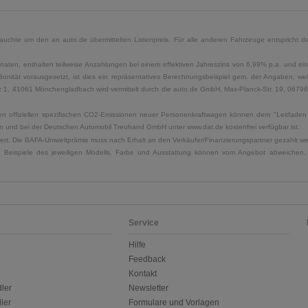
uchte um den an auto.de übermittelten Listenpreis. Für alle anderen Fahrzeuge entspricht der
naten, enthalten teilweise Anzahlungen bei einem effektiven Jahreszins von 6,99% p.a. und ein
Bonität vorausgesetzt, ist dies ein repräsentatives Berechnungsbeispiel gem. der Angaben, w
, 41061 Mönchengladbach wird vermittelt durch die auto.de GmbH, Max-Planck-Str. 19, 06796 Sa
u den offiziellen spezifischen CO2-Emissionen neuer Personenkraftwagen können dem "Leitfad
 und bei der Deutschen Automobil Treuhand GmbH unter www.dat.de kostenfrei verfügbar ist.
uliert. Die BAFA-Umweltprämie muss nach Erhalt an den Verkäufer/Finanzierungspartner gezahlt w
. Beispiele des jeweiligen Modells. Farbe und Ausstattung können vom Angebot abweichen. 
Service
Hilfe
Feedback
Kontakt
ler
Newsletter
ler
Formulare und Vorlagen