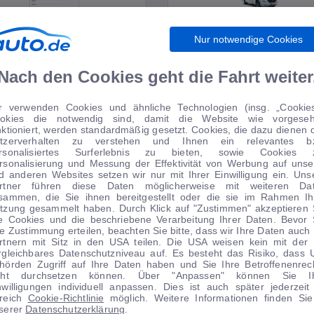
Nur notwendige Cookies
WIRTSCHAFT
WOHNMOBILE
Nach den Cookies geht die Fahrt weiter
r verwenden Cookies und ähnliche Technologien (insg. „Cookies
okies die notwendig sind, damit die Website wie vorgese
TIPPS VOM AUTOMARKT
nktioniert, werden standardmäßig gesetzt. Cookies, die dazu dienen 
tzerverhalten zu verstehen und Ihnen ein relevantes b
rsonalisiertes Surferlebnis zu bieten, sowie Cookies 
rsonalisierung und Messung der Effektivität von Werbung auf unse
d anderen Websites setzen wir nur mit Ihrer Einwilligung ein. Uns
rtner führen diese Daten möglicherweise mit weiteren Da
sammen, die Sie ihnen bereitgestellt oder die sie im Rahmen Ih
 Anzahlung
0 € Anzahlung
tzung gesammelt haben. Durch Klick auf "Zustimmen" akzeptieren 
le Cookies und die beschriebene Verarbeitung Ihrer Daten. Bevor 
Angebot
Angebot
re Zustimmung erteilen, beachten Sie bitte, dass wir Ihre Daten auch 
rtnern mit Sitz in den USA teilen. Die USA weisen kein mit der
rgleichbares Datenschutzniveau auf. Es besteht das Risiko, dass 
hörden Zugriff auf Ihre Daten haben und Sie Ihre Betroffenenrec
cht durchsetzen können. Über "Anpassen" können Sie I
nwilligungen individuell anpassen. Dies ist auch später jederzeit
1
|
19
1
|
14
reich
Cookie-Richtlinie
möglich. Weitere Informationen finden Sie
serer
Datenschutzerklärung
.