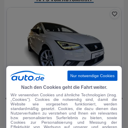
Nur notwendige Cookies
1
|
25
Nach den Cookies geht die Fahrt weiter.
Wir verwenden Cookies und ähnliche Technologien (insg.
Seat
Ibiza
„Cookies“). Cookies die notwendig sind, damit die
Website wie vorgesehen funktioniert, werden
FR 1.0 TSI 7-Gang DSG Virtual Cockpit Sitz
standardmäßig gesetzt. Cookies, die dazu dienen das
Nutzerverhalten zu verstehen und Ihnen ein relevantes
34.166 km
·
11/2023
·
·
Benzin
·
Automatik
bzw. personalisiertes Surferlebnis zu bieten, sowie
Cookies zur Personalisierung und Messung der
Finanzierung
Kaufen
Effektivität von Werbung auf unserer und anderen