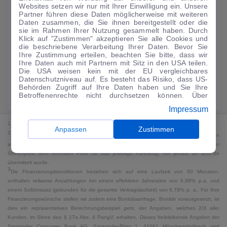
Websites setzen wir nur mit Ihrer Einwilligung ein. Unsere
173
€
Partner führen diese Daten möglicherweise mit weiteren
Daten zusammen, die Sie ihnen bereitgestellt oder die
Guter Preis
4
sie im Rahmen Ihrer Nutzung gesammelt haben. Durch
/mtl.
Klick auf "Zustimmen" akzeptieren Sie alle Cookies und
die beschriebene Verarbeitung Ihrer Daten. Bevor Sie
·
·
Finanzierungs-Details
0 € Anzahlung
48 Monate
Ihre Zustimmung erteilen, beachten Sie bitte, dass wir
Ihre Daten auch mit Partnern mit Sitz in den USA teilen.
Die USA weisen kein mit der EU vergleichbares
Angebot anfragen
Rate anpassen
Datenschutzniveau auf. Es besteht das Risiko, dass US-
Behörden Zugriff auf Ihre Daten haben und Sie Ihre
Kraftstoffverbrauch komb. 5,8 l/100 km · CO₂-Emissionen komb. 132 g/km
Betroffenenrechte nicht durchsetzen können. Über
· CO₂-Klasse D · WLTP*
"Anpassen" können Sie Ihre Einwilligungen individuell
Impressum
anpassen. Dies ist auch später jederzeit im Bereich
Cookie-Richtlinie
möglich. Weitere Informationen finden
1
MwSt. ausweisbar
Sie in unserer
Datenschutzerklärung
.
Anpassen
Zustimmen
2
Bei dem Streichpreis handelt es sich für Neufahrzeuge und junge Gebrauchte um den
an auto.de übermittelten Listenpreis. Für alle anderen Fahrzeuge entspricht der
Streichpreis dem höchsten Preis für das jeweilige Fahrzeug, der jemals an auto.de
übermittelt wurde.
3
Die Finanzierungskonditionen beziehen sich auf eine Laufzeit von 60 Monaten,
enthalten teilweise Anzahlungen bei einem effektiven Jahreszins von 6,99% p.a. und
einem Sollzinssatz (gebunden für die gesamte Vertragslaufzeit) von 6,78% p. a.. Für Ihre
Finanzierungswünsche stellen wir zudem eine Bonitätsanfrage. Bonität vorausgesetzt, ist
dies ein repräsentatives Berechnungsbeispiel gem. der Angaben, welches 2/3 aller
Kunden, im Sinne des § 17a Abs. 4 PangV, erhalten. Dieses freibleibende Angebot der
Santander Consumer Bank AG, Santander-Platz 1, 41061 Mönchengladbach wird