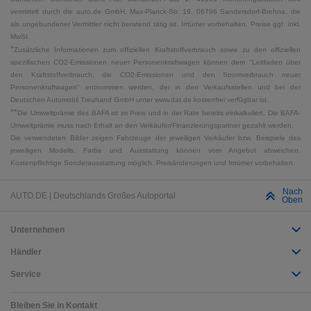
vermittelt durch die auto.de GmbH, Max-Planck-Str. 19, 06796 Sandersdorf-Brehna, die
als ungebundener Vermittler nicht beratend tätig ist. Irrtümer vorbehalten. Preise ggf. inkl.
MwSt.
*
Zusätzliche Informationen zum offiziellen Kraftstoffverbrauch sowie zu den offiziellen
spezifischen CO2-Emissionen neuer Personenkraftwagen können dem "Leitfaden über
den Kraftstoffverbrauch, die CO2-Emissionen und den Stromverbrauch neuer
Personenkraftwagen" entnommen werden, der in den Verkaufsstellen und bei der
Deutschen Automobil Treuhand GmbH unter www.dat.de kostenfrei verfügbar ist.
**
Die Umweltprämie des BAFA ist im Preis und in der Rate bereits einkalkuliert. Die BAFA-
Umweltprämie muss nach Erhalt an den Verkäufer/Finanzierungspartner gezahlt werden.
Die verwendeten Bilder zeigen Fahrzeuge der jeweiligen Verkäufer bzw. Beispiele des
jeweiligen Modells. Farbe und Ausstattung können vom Angebot abweichen.
Kostenpflichtige Sonderausstattung möglich. Preisänderungen und Irrtümer vorbehalten.
Nach
AUTO.DE | Deutschlands Großes Autoportal
Oben
Unternehmen
Händler
Service
Bleiben Sie in Kontakt