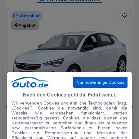
0 € Anzahlung
Angebot
Nur notwendige Cookies
1
|
19
Nach den Cookies geht die Fahrt weiter.
Wir verwenden Cookies und ähnliche Technologien (insg.
Opel
Corsa
„Cookies“). Cookies die notwendig sind, damit die
Website wie vorgesehen funktioniert, werden
Elegance 1.2T*Autom LED R-Kam Tempo Blueto...
standardmäßig gesetzt. Cookies, die dazu dienen das
Nutzerverhalten zu verstehen und Ihnen ein relevantes
33.297 km
·
07/2023
·
·
Benzin
·
Automatik
bzw. personalisiertes Surferlebnis zu bieten, sowie
Cookies zur Personalisierung und Messung der
Finanzierung
Kaufen
Effektivität von Werbung auf unserer und anderen