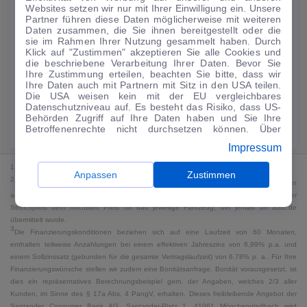
Websites setzen wir nur mit Ihrer Einwilligung ein. Unsere
134
€
Partner führen diese Daten möglicherweise mit weiteren
Daten zusammen, die Sie ihnen bereitgestellt oder die
Guter Preis
4
sie im Rahmen Ihrer Nutzung gesammelt haben. Durch
/mtl.
Klick auf "Zustimmen" akzeptieren Sie alle Cookies und
die beschriebene Verarbeitung Ihrer Daten. Bevor Sie
·
·
Finanzierungs-Details
0 € Anzahlung
60 Monate
Ihre Zustimmung erteilen, beachten Sie bitte, dass wir
Ihre Daten auch mit Partnern mit Sitz in den USA teilen.
Die USA weisen kein mit der EU vergleichbares
Angebot anfragen
Rate anpassen
Datenschutzniveau auf. Es besteht das Risiko, dass US-
Behörden Zugriff auf Ihre Daten haben und Sie Ihre
Kraftstoffverbrauch komb. 5,4 l/100 km · CO₂-Emissionen komb. 123 g/km
Betroffenenrechte nicht durchsetzen können. Über
· CO₂-Klasse D · WLTP*
"Anpassen" können Sie Ihre Einwilligungen individuell
Impressum
anpassen. Dies ist auch später jederzeit im Bereich
Cookie-Richtlinie
möglich. Weitere Informationen finden
1
MwSt. ausweisbar
Sie in unserer
Datenschutzerklärung
.
Anpassen
Zustimmen
2
Bei dem Streichpreis handelt es sich für Neufahrzeuge und junge Gebrauchte um den
an auto.de übermittelten Listenpreis. Für alle anderen Fahrzeuge entspricht der
Streichpreis dem höchsten Preis für das jeweilige Fahrzeug, der jemals an auto.de
übermittelt wurde.
3
Die Finanzierungskonditionen beziehen sich auf eine Laufzeit von 60 Monaten,
enthalten teilweise Anzahlungen bei einem effektiven Jahreszins von 6,99% p.a. und
einem Sollzinssatz (gebunden für die gesamte Vertragslaufzeit) von 6,78% p. a.. Für Ihre
Finanzierungswünsche stellen wir zudem eine Bonitätsanfrage. Bonität vorausgesetzt, ist
dies ein repräsentatives Berechnungsbeispiel gem. der Angaben, welches 2/3 aller
Kunden, im Sinne des § 17a Abs. 4 PangV, erhalten. Dieses freibleibende Angebot der
Santander Consumer Bank AG, Santander-Platz 1, 41061 Mönchengladbach wird