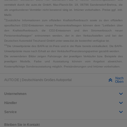
vermittelt durch die auto.de GmbH, Max-Planck-Str. 19, 06796 Sandersdorf-Brehna, die
als ungebundener Vermittler nicht beratend tätig ist. Irrtümer vorbehalten. Preise ggf. inkl.
MwSt.
*
Zusätzliche Informationen zum offiziellen Kraftstoffverbrauch sowie zu den offiziellen
spezifischen CO2-Emissionen neuer Personenkraftwagen können dem "Leitfaden über
den Kraftstoffverbrauch, die CO2-Emissionen und den Stromverbrauch neuer
Personenkraftwagen" entnommen werden, der in den Verkaufsstellen und bei der
Deutschen Automobil Treuhand GmbH unter www.dat.de kostenfrei verfügbar ist.
**
Die Umweltprämie des BAFA ist im Preis und in der Rate bereits einkalkuliert. Die BAFA-
Umweltprämie muss nach Erhalt an den Verkäufer/Finanzierungspartner gezahlt werden.
Die verwendeten Bilder zeigen Fahrzeuge der jeweiligen Verkäufer bzw. Beispiele des
jeweiligen Modells. Farbe und Ausstattung können vom Angebot abweichen.
Kostenpflichtige Sonderausstattung möglich. Preisänderungen und Irrtümer vorbehalten.
Nach
AUTO.DE | Deutschlands Großes Autoportal
Oben
Unternehmen
Händler
Service
Bleiben Sie in Kontakt