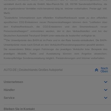
vermittelt durch die auto.de GmbH, Max-Planck-Str. 19, 06796 Sandersdorf-Brehna, die
als ungebundener Vermittler nicht beratend tätig ist. Irrtümer vorbehalten. Preise ggf. inkl.
MwSt.
*
Zusätzliche Informationen zum offiziellen Kraftstoffverbrauch sowie zu den offiziellen
spezifischen CO2-Emissionen neuer Personenkraftwagen können dem "Leitfaden über
den Kraftstoffverbrauch, die CO2-Emissionen und den Stromverbrauch neuer
Personenkraftwagen" entnommen werden, der in den Verkaufsstellen und bei der
Deutschen Automobil Treuhand GmbH unter www.dat.de kostenfrei verfügbar ist.
**
Die Umweltprämie des BAFA ist im Preis und in der Rate bereits einkalkuliert. Die BAFA-
Umweltprämie muss nach Erhalt an den Verkäufer/Finanzierungspartner gezahlt werden.
Die verwendeten Bilder zeigen Fahrzeuge der jeweiligen Verkäufer bzw. Beispiele des
jeweiligen Modells. Farbe und Ausstattung können vom Angebot abweichen.
Kostenpflichtige Sonderausstattung möglich. Preisänderungen und Irrtümer vorbehalten.
Nach
AUTO.DE | Deutschlands Großes Autoportal
Oben
Unternehmen
Händler
Service
Bleiben Sie in Kontakt