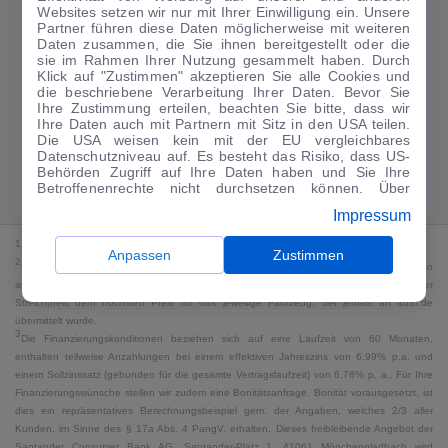
Websites setzen wir nur mit Ihrer Einwilligung ein. Unsere
122
€
Partner führen diese Daten möglicherweise mit weiteren
Daten zusammen, die Sie ihnen bereitgestellt oder die
Guter Preis
4
sie im Rahmen Ihrer Nutzung gesammelt haben. Durch
/mtl.
Klick auf "Zustimmen" akzeptieren Sie alle Cookies und
die beschriebene Verarbeitung Ihrer Daten. Bevor Sie
·
·
Finanzierungs-Details
0 € Anzahlung
60 Monate
Ihre Zustimmung erteilen, beachten Sie bitte, dass wir
Ihre Daten auch mit Partnern mit Sitz in den USA teilen.
Die USA weisen kein mit der EU vergleichbares
Angebot anfragen
Rate anpassen
Datenschutzniveau auf. Es besteht das Risiko, dass US-
Behörden Zugriff auf Ihre Daten haben und Sie Ihre
Kraftstoffverbrauch komb. 6,3 l/100 km · CO₂-Emissionen komb. 145 g/km
Betroffenenrechte nicht durchsetzen können. Über
· CO₂-Klasse E · WLTP*
"Anpassen" können Sie Ihre Einwilligungen individuell
Impressum
anpassen. Dies ist auch später jederzeit im Bereich
Cookie-Richtlinie
möglich. Weitere Informationen finden
1
MwSt. ausweisbar
Sie in unserer
Datenschutzerklärung
.
Anpassen
Zustimmen
2
Bei dem Streichpreis handelt es sich für Neufahrzeuge und junge Gebrauchte um den
an auto.de übermittelten Listenpreis. Für alle anderen Fahrzeuge entspricht der
Streichpreis dem höchsten Preis für das jeweilige Fahrzeug, der jemals an auto.de
übermittelt wurde.
3
Die Finanzierungskonditionen beziehen sich auf eine Laufzeit von 60 Monaten,
enthalten teilweise Anzahlungen bei einem effektiven Jahreszins von 6,99% p.a. und
einem Sollzinssatz (gebunden für die gesamte Vertragslaufzeit) von 6,78% p. a.. Für Ihre
Finanzierungswünsche stellen wir zudem eine Bonitätsanfrage. Bonität vorausgesetzt, ist
dies ein repräsentatives Berechnungsbeispiel gem. der Angaben, welches 2/3 aller
Kunden, im Sinne des § 17a Abs. 4 PangV, erhalten. Dieses freibleibende Angebot der
Santander Consumer Bank AG, Santander-Platz 1, 41061 Mönchengladbach wird