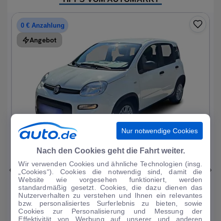
0 € Anzahlung
Angebot
Nur notwendige Cookies
1
|
15
Nach den Cookies geht die Fahrt weiter.
Wir verwenden Cookies und ähnliche Technologien (insg.
Fiat
Panda
„Cookies“). Cookies die notwendig sind, damit die
Website wie vorgesehen funktioniert, werden
1.0 Mild Hybrid Base neuwertig
standardmäßig gesetzt. Cookies, die dazu dienen das
Nutzerverhalten zu verstehen und Ihnen ein relevantes
1.214 km
·
05/2024
·
·
Benzin
·
Manuell
bzw. personalisiertes Surferlebnis zu bieten, sowie
Cookies zur Personalisierung und Messung der
Finanzierung
Kaufen
Effektivität von Werbung auf unserer und anderen