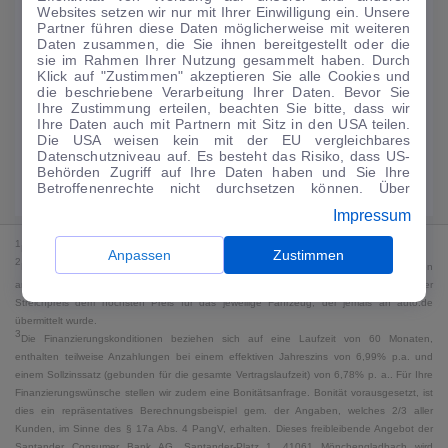
Websites setzen wir nur mit Ihrer Einwilligung ein. Unsere
188
€
Partner führen diese Daten möglicherweise mit weiteren
Daten zusammen, die Sie ihnen bereitgestellt oder die
Guter Preis
4
sie im Rahmen Ihrer Nutzung gesammelt haben. Durch
/mtl.
Klick auf "Zustimmen" akzeptieren Sie alle Cookies und
die beschriebene Verarbeitung Ihrer Daten. Bevor Sie
·
·
Finanzierungs-Details
0 € Anzahlung
60 Monate
Ihre Zustimmung erteilen, beachten Sie bitte, dass wir
Ihre Daten auch mit Partnern mit Sitz in den USA teilen.
Die USA weisen kein mit der EU vergleichbares
Angebot anfragen
Rate anpassen
Datenschutzniveau auf. Es besteht das Risiko, dass US-
Behörden Zugriff auf Ihre Daten haben und Sie Ihre
Kraftstoffverbrauch komb. 18 l/100 km · CO₂-Emissionen komb. 0 g/km ·
Betroffenenrechte nicht durchsetzen können. Über
CO₂-Klasse G · WLTP*
"Anpassen" können Sie Ihre Einwilligungen individuell
Impressum
anpassen. Dies ist auch später jederzeit im Bereich
Cookie-Richtlinie
möglich. Weitere Informationen finden
1
MwSt. ausweisbar
Sie in unserer
Datenschutzerklärung
.
Anpassen
Zustimmen
2
Bei dem Streichpreis handelt es sich für Neufahrzeuge und junge Gebrauchte um den
an auto.de übermittelten Listenpreis. Für alle anderen Fahrzeuge entspricht der
Streichpreis dem höchsten Preis für das jeweilige Fahrzeug, der jemals an auto.de
übermittelt wurde.
3
Die Finanzierungskonditionen beziehen sich auf eine Laufzeit von 60 Monaten,
enthalten teilweise Anzahlungen bei einem effektiven Jahreszins von 6,99% p.a. und
einem Sollzinssatz (gebunden für die gesamte Vertragslaufzeit) von 6,78% p. a.. Für Ihre
Finanzierungswünsche stellen wir zudem eine Bonitätsanfrage. Bonität vorausgesetzt, ist
dies ein repräsentatives Berechnungsbeispiel gem. der Angaben, welches 2/3 aller
Kunden, im Sinne des § 17a Abs. 4 PangV, erhalten. Dieses freibleibende Angebot der
Santander Consumer Bank AG, Santander-Platz 1, 41061 Mönchengladbach wird