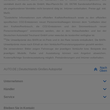
vermittelt durch die auto.de GmbH, Max-Planck-Str. 19, 06796 Sandersdorf-Brehna, die
als ungebundener Vermittler nicht beratend tätig ist. Irrtümer vorbehalten. Preise ggf. inkl.
MwSt.
*
Zusätzliche Informationen zum offiziellen Kraftstoffverbrauch sowie zu den offiziellen
spezifischen CO2-Emissionen neuer Personenkraftwagen können dem "Leitfaden über
den Kraftstoffverbrauch, die CO2-Emissionen und den Stromverbrauch neuer
Personenkraftwagen" entnommen werden, der in den Verkaufsstellen und bei der
Deutschen Automobil Treuhand GmbH unter www.dat.de kostenfrei verfügbar ist.
**
Die Umweltprämie des BAFA ist im Preis und in der Rate bereits einkalkuliert. Die BAFA-
Umweltprämie muss nach Erhalt an den Verkäufer/Finanzierungspartner gezahlt werden.
Die verwendeten Bilder zeigen Fahrzeuge der jeweiligen Verkäufer bzw. Beispiele des
jeweiligen Modells. Farbe und Ausstattung können vom Angebot abweichen.
Kostenpflichtige Sonderausstattung möglich. Preisänderungen und Irrtümer vorbehalten.
Nach
AUTO.DE | Deutschlands Großes Autoportal
Oben
Unternehmen
Händler
Service
Bleiben Sie in Kontakt