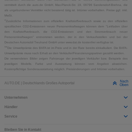
vermittelt durch die auto.de GmbH, Max-Planck-Str. 19, 06796 Sandersdorf-Brehna, die
als ungebundener Vermittler nicht beratend tätig ist. Irrtümer vorbehalten. Preise ggf. inkl.
MwSt.
*
Zusätzliche Informationen zum offiziellen Kraftstoffverbrauch sowie zu den offiziellen
spezifischen CO2-Emissionen neuer Personenkraftwagen können dem "Leitfaden über
den Kraftstoffverbrauch, die CO2-Emissionen und den Stromverbrauch neuer
Personenkraftwagen" entnommen werden, der in den Verkaufsstellen und bei der
Deutschen Automobil Treuhand GmbH unter www.dat.de kostenfrei verfügbar ist.
**
Die Umweltprämie des BAFA ist im Preis und in der Rate bereits einkalkuliert. Die BAFA-
Umweltprämie muss nach Erhalt an den Verkäufer/Finanzierungspartner gezahlt werden.
Die verwendeten Bilder zeigen Fahrzeuge der jeweiligen Verkäufer bzw. Beispiele des
jeweiligen Modells. Farbe und Ausstattung können vom Angebot abweichen.
Kostenpflichtige Sonderausstattung möglich. Preisänderungen und Irrtümer vorbehalten.
Nach
AUTO.DE | Deutschlands Großes Autoportal
Oben
Unternehmen
Händler
Service
Bleiben Sie in Kontakt