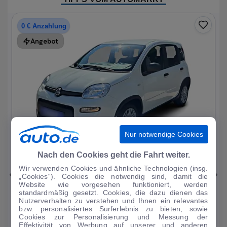
0 € Anzahlung
Angebot
Nur notwendige Cookies
1
|
15
Nach den Cookies geht die Fahrt weiter.
Wir verwenden Cookies und ähnliche Technologien (insg.
Fiat
Panda
„Cookies“). Cookies die notwendig sind, damit die
Website wie vorgesehen funktioniert, werden
1.0 Mild Hybrid Base neuwertig
standardmäßig gesetzt. Cookies, die dazu dienen das
Nutzerverhalten zu verstehen und Ihnen ein relevantes
1.214 km
·
05/2024
·
·
Benzin
·
Manuell
bzw. personalisiertes Surferlebnis zu bieten, sowie
Cookies zur Personalisierung und Messung der
Finanzierung
Kaufen
Effektivität von Werbung auf unserer und anderen