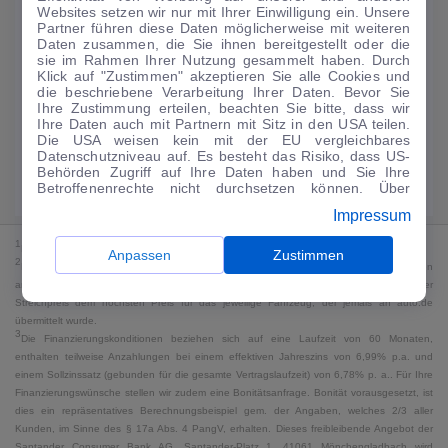
Websites setzen wir nur mit Ihrer Einwilligung ein. Unsere
122
€
Partner führen diese Daten möglicherweise mit weiteren
Daten zusammen, die Sie ihnen bereitgestellt oder die
Guter Preis
4
sie im Rahmen Ihrer Nutzung gesammelt haben. Durch
/mtl.
Klick auf "Zustimmen" akzeptieren Sie alle Cookies und
die beschriebene Verarbeitung Ihrer Daten. Bevor Sie
·
·
Finanzierungs-Details
0 € Anzahlung
60 Monate
Ihre Zustimmung erteilen, beachten Sie bitte, dass wir
Ihre Daten auch mit Partnern mit Sitz in den USA teilen.
Die USA weisen kein mit der EU vergleichbares
Angebot anfragen
Rate anpassen
Datenschutzniveau auf. Es besteht das Risiko, dass US-
Behörden Zugriff auf Ihre Daten haben und Sie Ihre
Kraftstoffverbrauch komb. 6,3 l/100 km · CO₂-Emissionen komb. 145 g/km
Betroffenenrechte nicht durchsetzen können. Über
· CO₂-Klasse E · WLTP*
"Anpassen" können Sie Ihre Einwilligungen individuell
Impressum
anpassen. Dies ist auch später jederzeit im Bereich
Cookie-Richtlinie
möglich. Weitere Informationen finden
1
MwSt. ausweisbar
Sie in unserer
Datenschutzerklärung
.
Anpassen
Zustimmen
2
Bei dem Streichpreis handelt es sich für Neufahrzeuge und junge Gebrauchte um den
an auto.de übermittelten Listenpreis. Für alle anderen Fahrzeuge entspricht der
Streichpreis dem höchsten Preis für das jeweilige Fahrzeug, der jemals an auto.de
übermittelt wurde.
3
Die Finanzierungskonditionen beziehen sich auf eine Laufzeit von 60 Monaten,
enthalten teilweise Anzahlungen bei einem effektiven Jahreszins von 6,99% p.a. und
einem Sollzinssatz (gebunden für die gesamte Vertragslaufzeit) von 6,78% p. a.. Für Ihre
Finanzierungswünsche stellen wir zudem eine Bonitätsanfrage. Bonität vorausgesetzt, ist
dies ein repräsentatives Berechnungsbeispiel gem. der Angaben, welches 2/3 aller
Kunden, im Sinne des § 17a Abs. 4 PangV, erhalten. Dieses freibleibende Angebot der
Santander Consumer Bank AG, Santander-Platz 1, 41061 Mönchengladbach wird