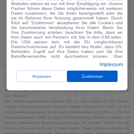
Websites setzen wir nur mit Ihrer Einwilligung ein. Unsere
159
€
Partner führen diese Daten möglicherweise mit weiteren
Daten zusammen, die Sie ihnen bereitgestellt oder die
Guter Preis
4
sie im Rahmen Ihrer Nutzung gesammelt haben. Durch
/mtl.
Klick auf "Zustimmen" akzeptieren Sie alle Cookies und
die beschriebene Verarbeitung Ihrer Daten. Bevor Sie
·
·
Finanzierungs-Details
0 € Anzahlung
60 Monate
Ihre Zustimmung erteilen, beachten Sie bitte, dass wir
Ihre Daten auch mit Partnern mit Sitz in den USA teilen.
Die USA weisen kein mit der EU vergleichbares
Angebot anfragen
Rate anpassen
Datenschutzniveau auf. Es besteht das Risiko, dass US-
Behörden Zugriff auf Ihre Daten haben und Sie Ihre
Kraftstoffverbrauch komb. 7,2 l/100 km · CO₂-Emissionen komb. 165 g/km
Betroffenenrechte nicht durchsetzen können. Über
· CO₂-Klasse F · WLTP*
"Anpassen" können Sie Ihre Einwilligungen individuell
Impressum
anpassen. Dies ist auch später jederzeit im Bereich
Cookie-Richtlinie
möglich. Weitere Informationen finden
1
MwSt. ausweisbar
Sie in unserer
Datenschutzerklärung
.
Anpassen
Zustimmen
2
Bei dem Streichpreis handelt es sich für Neufahrzeuge und junge Gebrauchte um den
an auto.de übermittelten Listenpreis. Für alle anderen Fahrzeuge entspricht der
Streichpreis dem höchsten Preis für das jeweilige Fahrzeug, der jemals an auto.de
übermittelt wurde.
3
Die Finanzierungskonditionen beziehen sich auf eine Laufzeit von 60 Monaten,
enthalten teilweise Anzahlungen bei einem effektiven Jahreszins von 6,99% p.a. und
einem Sollzinssatz (gebunden für die gesamte Vertragslaufzeit) von 6,78% p. a.. Für Ihre
Finanzierungswünsche stellen wir zudem eine Bonitätsanfrage. Bonität vorausgesetzt, ist
dies ein repräsentatives Berechnungsbeispiel gem. der Angaben, welches 2/3 aller
Kunden, im Sinne des § 17a Abs. 4 PangV, erhalten. Dieses freibleibende Angebot der
Santander Consumer Bank AG, Santander-Platz 1, 41061 Mönchengladbach wird