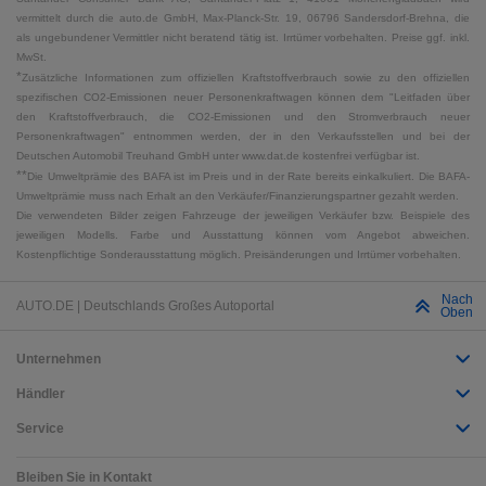
vermittelt durch die auto.de GmbH, Max-Planck-Str. 19, 06796 Sandersdorf-Brehna, die
als ungebundener Vermittler nicht beratend tätig ist. Irrtümer vorbehalten. Preise ggf. inkl.
MwSt.
*
Zusätzliche Informationen zum offiziellen Kraftstoffverbrauch sowie zu den offiziellen
spezifischen CO2-Emissionen neuer Personenkraftwagen können dem "Leitfaden über
den Kraftstoffverbrauch, die CO2-Emissionen und den Stromverbrauch neuer
Personenkraftwagen" entnommen werden, der in den Verkaufsstellen und bei der
Deutschen Automobil Treuhand GmbH unter www.dat.de kostenfrei verfügbar ist.
**
Die Umweltprämie des BAFA ist im Preis und in der Rate bereits einkalkuliert. Die BAFA-
Umweltprämie muss nach Erhalt an den Verkäufer/Finanzierungspartner gezahlt werden.
Die verwendeten Bilder zeigen Fahrzeuge der jeweiligen Verkäufer bzw. Beispiele des
jeweiligen Modells. Farbe und Ausstattung können vom Angebot abweichen.
Kostenpflichtige Sonderausstattung möglich. Preisänderungen und Irrtümer vorbehalten.
Nach
AUTO.DE | Deutschlands Großes Autoportal
Oben
Unternehmen
Händler
Service
Bleiben Sie in Kontakt