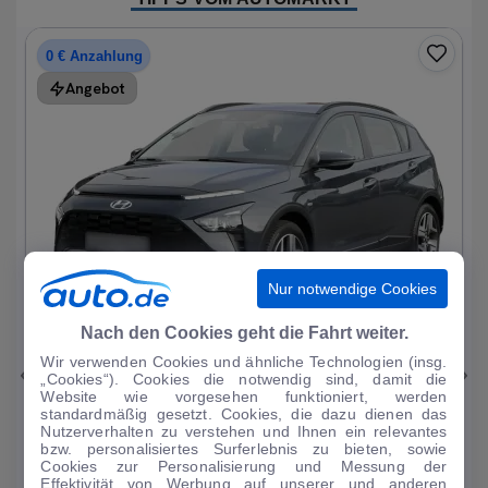
0 € Anzahlung
Angebot
Nur notwendige Cookies
1
|
15
Nach den Cookies geht die Fahrt weiter.
Wir verwenden Cookies und ähnliche Technologien (insg.
Hyundai
Bayon
„Cookies“). Cookies die notwendig sind, damit die
Website wie vorgesehen funktioniert, werden
1.0 T-GDI Trend Mild-Hybrid DAB/Sitzhzg.
standardmäßig gesetzt. Cookies, die dazu dienen das
Nutzerverhalten zu verstehen und Ihnen ein relevantes
19.196 km
·
08/2023
·
·
Benzin
·
Automatik
bzw. personalisiertes Surferlebnis zu bieten, sowie
Cookies zur Personalisierung und Messung der
Finanzierung
Kaufen
Effektivität von Werbung auf unserer und anderen