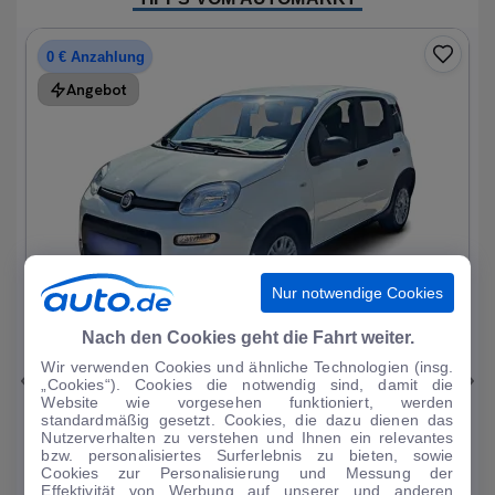
0 € Anzahlung
Angebot
Nur notwendige Cookies
1
|
15
Nach den Cookies geht die Fahrt weiter.
Wir verwenden Cookies und ähnliche Technologien (insg.
Fiat
Panda
„Cookies“). Cookies die notwendig sind, damit die
Website wie vorgesehen funktioniert, werden
1.0 Mild Hybrid Base neuwertig
standardmäßig gesetzt. Cookies, die dazu dienen das
Nutzerverhalten zu verstehen und Ihnen ein relevantes
1.214 km
·
05/2024
·
·
Benzin
·
Manuell
bzw. personalisiertes Surferlebnis zu bieten, sowie
Cookies zur Personalisierung und Messung der
Finanzierung
Kaufen
Effektivität von Werbung auf unserer und anderen