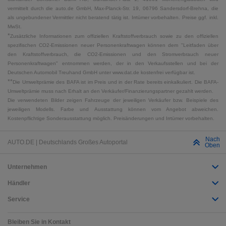
vermittelt durch die auto.de GmbH, Max-Planck-Str. 19, 06796 Sandersdorf-Brehna, die
als ungebundener Vermittler nicht beratend tätig ist. Irrtümer vorbehalten. Preise ggf. inkl.
MwSt.
*
Zusätzliche Informationen zum offiziellen Kraftstoffverbrauch sowie zu den offiziellen
spezifischen CO2-Emissionen neuer Personenkraftwagen können dem "Leitfaden über
den Kraftstoffverbrauch, die CO2-Emissionen und den Stromverbrauch neuer
Personenkraftwagen" entnommen werden, der in den Verkaufsstellen und bei der
Deutschen Automobil Treuhand GmbH unter www.dat.de kostenfrei verfügbar ist.
**
Die Umweltprämie des BAFA ist im Preis und in der Rate bereits einkalkuliert. Die BAFA-
Umweltprämie muss nach Erhalt an den Verkäufer/Finanzierungspartner gezahlt werden.
Die verwendeten Bilder zeigen Fahrzeuge der jeweiligen Verkäufer bzw. Beispiele des
jeweiligen Modells. Farbe und Ausstattung können vom Angebot abweichen.
Kostenpflichtige Sonderausstattung möglich. Preisänderungen und Irrtümer vorbehalten.
Nach
AUTO.DE | Deutschlands Großes Autoportal
Oben
Unternehmen
Händler
Service
Bleiben Sie in Kontakt