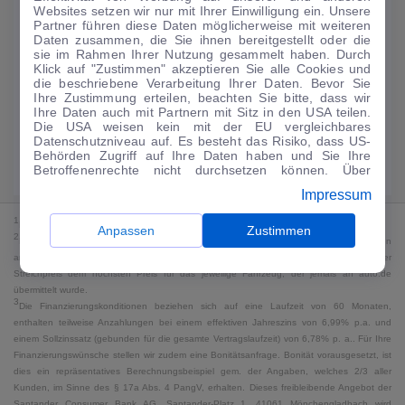
Websites setzen wir nur mit Ihrer Einwilligung ein. Unsere
122
€
Partner führen diese Daten möglicherweise mit weiteren
Daten zusammen, die Sie ihnen bereitgestellt oder die
Guter Preis
4
sie im Rahmen Ihrer Nutzung gesammelt haben. Durch
/mtl.
Klick auf "Zustimmen" akzeptieren Sie alle Cookies und
die beschriebene Verarbeitung Ihrer Daten. Bevor Sie
·
·
Finanzierungs-Details
0 € Anzahlung
60 Monate
Ihre Zustimmung erteilen, beachten Sie bitte, dass wir
Ihre Daten auch mit Partnern mit Sitz in den USA teilen.
Die USA weisen kein mit der EU vergleichbares
Angebot anfragen
Rate anpassen
Datenschutzniveau auf. Es besteht das Risiko, dass US-
Behörden Zugriff auf Ihre Daten haben und Sie Ihre
Kraftstoffverbrauch komb. 6,3 l/100 km · CO₂-Emissionen komb. 145 g/km
Betroffenenrechte nicht durchsetzen können. Über
· CO₂-Klasse E · WLTP*
"Anpassen" können Sie Ihre Einwilligungen individuell
Impressum
anpassen. Dies ist auch später jederzeit im Bereich
Cookie-Richtlinie
möglich. Weitere Informationen finden
1
MwSt. ausweisbar
Sie in unserer
Datenschutzerklärung
.
Anpassen
Zustimmen
2
Bei dem Streichpreis handelt es sich für Neufahrzeuge und junge Gebrauchte um den
an auto.de übermittelten Listenpreis. Für alle anderen Fahrzeuge entspricht der
Streichpreis dem höchsten Preis für das jeweilige Fahrzeug, der jemals an auto.de
übermittelt wurde.
3
Die Finanzierungskonditionen beziehen sich auf eine Laufzeit von 60 Monaten,
enthalten teilweise Anzahlungen bei einem effektiven Jahreszins von 6,99% p.a. und
einem Sollzinssatz (gebunden für die gesamte Vertragslaufzeit) von 6,78% p. a.. Für Ihre
Finanzierungswünsche stellen wir zudem eine Bonitätsanfrage. Bonität vorausgesetzt, ist
dies ein repräsentatives Berechnungsbeispiel gem. der Angaben, welches 2/3 aller
Kunden, im Sinne des § 17a Abs. 4 PangV, erhalten. Dieses freibleibende Angebot der
Santander Consumer Bank AG, Santander-Platz 1, 41061 Mönchengladbach wird