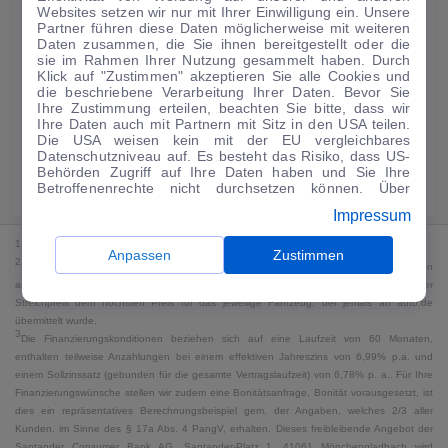
Websites setzen wir nur mit Ihrer Einwilligung ein. Unsere
131
€
Partner führen diese Daten möglicherweise mit weiteren
Daten zusammen, die Sie ihnen bereitgestellt oder die
Guter Preis
4
sie im Rahmen Ihrer Nutzung gesammelt haben. Durch
/mtl.
Klick auf "Zustimmen" akzeptieren Sie alle Cookies und
die beschriebene Verarbeitung Ihrer Daten. Bevor Sie
·
·
Finanzierungs-Details
0 € Anzahlung
60 Monate
Ihre Zustimmung erteilen, beachten Sie bitte, dass wir
Ihre Daten auch mit Partnern mit Sitz in den USA teilen.
Die USA weisen kein mit der EU vergleichbares
Angebot anfragen
Rate anpassen
Datenschutzniveau auf. Es besteht das Risiko, dass US-
Behörden Zugriff auf Ihre Daten haben und Sie Ihre
Kraftstoffverbrauch komb. 5,4 l/100 km · CO₂-Emissionen komb. 123 g/km
Betroffenenrechte nicht durchsetzen können. Über
· CO₂-Klasse D · WLTP*
"Anpassen" können Sie Ihre Einwilligungen individuell
Impressum
anpassen. Dies ist auch später jederzeit im Bereich
Cookie-Richtlinie
möglich. Weitere Informationen finden
1
MwSt. ausweisbar
Sie in unserer
Datenschutzerklärung
.
Anpassen
Zustimmen
2
Bei dem Streichpreis handelt es sich für Neufahrzeuge und junge Gebrauchte um den
an auto.de übermittelten Listenpreis. Für alle anderen Fahrzeuge entspricht der
Streichpreis dem höchsten Preis für das jeweilige Fahrzeug, der jemals an auto.de
übermittelt wurde.
3
Die Finanzierungskonditionen beziehen sich auf eine Laufzeit von 60 Monaten,
enthalten teilweise Anzahlungen bei einem effektiven Jahreszins von 6,99% p.a. und
einem Sollzinssatz (gebunden für die gesamte Vertragslaufzeit) von 6,78% p. a.. Für Ihre
Finanzierungswünsche stellen wir zudem eine Bonitätsanfrage. Bonität vorausgesetzt, ist
dies ein repräsentatives Berechnungsbeispiel gem. der Angaben, welches 2/3 aller
Kunden, im Sinne des § 17a Abs. 4 PangV, erhalten. Dieses freibleibende Angebot der
Santander Consumer Bank AG, Santander-Platz 1, 41061 Mönchengladbach wird