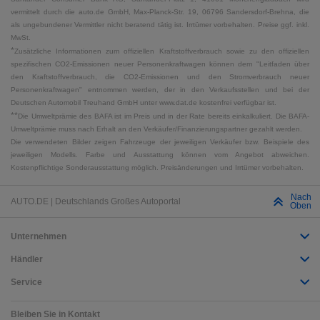
vermittelt durch die auto.de GmbH, Max-Planck-Str. 19, 06796 Sandersdorf-Brehna, die
als ungebundener Vermittler nicht beratend tätig ist. Irrtümer vorbehalten. Preise ggf. inkl.
MwSt.
*
Zusätzliche Informationen zum offiziellen Kraftstoffverbrauch sowie zu den offiziellen
spezifischen CO2-Emissionen neuer Personenkraftwagen können dem "Leitfaden über
den Kraftstoffverbrauch, die CO2-Emissionen und den Stromverbrauch neuer
Personenkraftwagen" entnommen werden, der in den Verkaufsstellen und bei der
Deutschen Automobil Treuhand GmbH unter www.dat.de kostenfrei verfügbar ist.
**
Die Umweltprämie des BAFA ist im Preis und in der Rate bereits einkalkuliert. Die BAFA-
Umweltprämie muss nach Erhalt an den Verkäufer/Finanzierungspartner gezahlt werden.
Die verwendeten Bilder zeigen Fahrzeuge der jeweiligen Verkäufer bzw. Beispiele des
jeweiligen Modells. Farbe und Ausstattung können vom Angebot abweichen.
Kostenpflichtige Sonderausstattung möglich. Preisänderungen und Irrtümer vorbehalten.
Nach
AUTO.DE | Deutschlands Großes Autoportal
Oben
Unternehmen
Händler
Service
Bleiben Sie in Kontakt