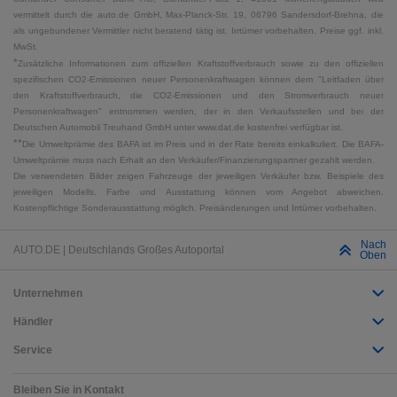
vermittelt durch die auto.de GmbH, Max-Planck-Str. 19, 06796 Sandersdorf-Brehna, die
als ungebundener Vermittler nicht beratend tätig ist. Irrtümer vorbehalten. Preise ggf. inkl.
MwSt.
*
Zusätzliche Informationen zum offiziellen Kraftstoffverbrauch sowie zu den offiziellen
spezifischen CO2-Emissionen neuer Personenkraftwagen können dem "Leitfaden über
den Kraftstoffverbrauch, die CO2-Emissionen und den Stromverbrauch neuer
Personenkraftwagen" entnommen werden, der in den Verkaufsstellen und bei der
Deutschen Automobil Treuhand GmbH unter www.dat.de kostenfrei verfügbar ist.
**
Die Umweltprämie des BAFA ist im Preis und in der Rate bereits einkalkuliert. Die BAFA-
Umweltprämie muss nach Erhalt an den Verkäufer/Finanzierungspartner gezahlt werden.
Die verwendeten Bilder zeigen Fahrzeuge der jeweiligen Verkäufer bzw. Beispiele des
jeweiligen Modells. Farbe und Ausstattung können vom Angebot abweichen.
Kostenpflichtige Sonderausstattung möglich. Preisänderungen und Irrtümer vorbehalten.
Nach
AUTO.DE | Deutschlands Großes Autoportal
Oben
Unternehmen
Händler
Service
Bleiben Sie in Kontakt