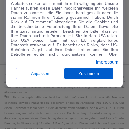
Websites setzen wir nur mit Ihrer Einwilligung ein. Unsere
224
€
Partner führen diese Daten möglicherweise mit weiteren
Daten zusammen, die Sie ihnen bereitgestellt oder die
Guter Preis
4
sie im Rahmen Ihrer Nutzung gesammelt haben. Durch
/mtl.
Klick auf "Zustimmen" akzeptieren Sie alle Cookies und
die beschriebene Verarbeitung Ihrer Daten. Bevor Sie
·
·
Finanzierungs-Details
0 € Anzahlung
60 Monate
Ihre Zustimmung erteilen, beachten Sie bitte, dass wir
Ihre Daten auch mit Partnern mit Sitz in den USA teilen.
Die USA weisen kein mit der EU vergleichbares
Angebot anfragen
Rate anpassen
Datenschutzniveau auf. Es besteht das Risiko, dass US-
Behörden Zugriff auf Ihre Daten haben und Sie Ihre
49,9 kWh/100 km
+ 19,9 l/100 km (gew., komb.) · 19,9 l/100 km (entl.) ·
Betroffenenrechte nicht durchsetzen können. Über
CO₂ 499 g/km · Klasse G (gew.) / G (entl.)*
"Anpassen" können Sie Ihre Einwilligungen individuell
Impressum
anpassen. Dies ist auch später jederzeit im Bereich
Cookie-Richtlinie
möglich. Weitere Informationen finden
1
MwSt. ausweisbar
Sie in unserer
Datenschutzerklärung
.
Anpassen
Zustimmen
2
Bei dem Streichpreis handelt es sich für Neufahrzeuge und junge Gebrauchte um den
an auto.de übermittelten Listenpreis. Für alle anderen Fahrzeuge entspricht der
Streichpreis dem höchsten Preis für das jeweilige Fahrzeug, der jemals an auto.de
übermittelt wurde.
3
Die Finanzierungskonditionen beziehen sich auf eine Laufzeit von 60 Monaten,
enthalten teilweise Anzahlungen bei einem effektiven Jahreszins von 6,99% p.a. und
einem Sollzinssatz (gebunden für die gesamte Vertragslaufzeit) von 6,78% p. a.. Für Ihre
Finanzierungswünsche stellen wir zudem eine Bonitätsanfrage. Bonität vorausgesetzt, ist
dies ein repräsentatives Berechnungsbeispiel gem. der Angaben, welches 2/3 aller
Kunden, im Sinne des § 17a Abs. 4 PangV, erhalten. Dieses freibleibende Angebot der
Santander Consumer Bank AG, Santander-Platz 1, 41061 Mönchengladbach wird