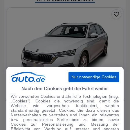
Nur notwendige Cookies
1
|
11
Nach den Cookies geht die Fahrt weiter.
Wir verwenden Cookies und ähnliche Technologien (insg.
Skoda
Octavia
„Cookies“). Cookies die notwendig sind, damit die
Website wie vorgesehen funktioniert, werden
Ambition PHEV
standardmäßig gesetzt. Cookies, die dazu dienen das
Nutzerverhalten zu verstehen und Ihnen ein relevantes
51.093 km
·
03/2023
·
·
Hybrid
·
Automatik
bzw. personalisiertes Surferlebnis zu bieten, sowie
Cookies zur Personalisierung und Messung der
Finanzierung
Kaufen
Effektivität von Werbung auf unserer und anderen