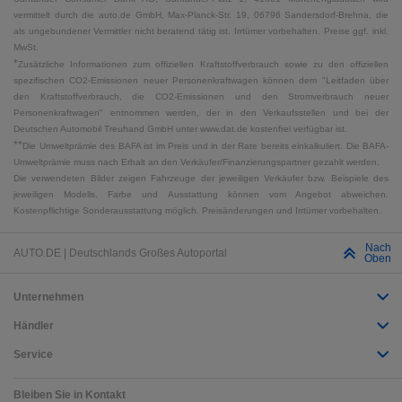
vermittelt durch die auto.de GmbH, Max-Planck-Str. 19, 06796 Sandersdorf-Brehna, die
als ungebundener Vermittler nicht beratend tätig ist. Irrtümer vorbehalten. Preise ggf. inkl.
MwSt.
*
Zusätzliche Informationen zum offiziellen Kraftstoffverbrauch sowie zu den offiziellen
spezifischen CO2-Emissionen neuer Personenkraftwagen können dem "Leitfaden über
den Kraftstoffverbrauch, die CO2-Emissionen und den Stromverbrauch neuer
Personenkraftwagen" entnommen werden, der in den Verkaufsstellen und bei der
Deutschen Automobil Treuhand GmbH unter www.dat.de kostenfrei verfügbar ist.
**
Die Umweltprämie des BAFA ist im Preis und in der Rate bereits einkalkuliert. Die BAFA-
Umweltprämie muss nach Erhalt an den Verkäufer/Finanzierungspartner gezahlt werden.
Die verwendeten Bilder zeigen Fahrzeuge der jeweiligen Verkäufer bzw. Beispiele des
jeweiligen Modells. Farbe und Ausstattung können vom Angebot abweichen.
Kostenpflichtige Sonderausstattung möglich. Preisänderungen und Irrtümer vorbehalten.
Nach
AUTO.DE | Deutschlands Großes Autoportal
Oben
Unternehmen
Händler
Service
Bleiben Sie in Kontakt