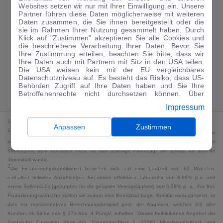
Websites setzen wir nur mit Ihrer Einwilligung ein. Unsere
224
€
Partner führen diese Daten möglicherweise mit weiteren
Daten zusammen, die Sie ihnen bereitgestellt oder die
Guter Preis
4
sie im Rahmen Ihrer Nutzung gesammelt haben. Durch
/mtl.
Klick auf "Zustimmen" akzeptieren Sie alle Cookies und
die beschriebene Verarbeitung Ihrer Daten. Bevor Sie
·
·
Finanzierungs-Details
0 € Anzahlung
60 Monate
Ihre Zustimmung erteilen, beachten Sie bitte, dass wir
Ihre Daten auch mit Partnern mit Sitz in den USA teilen.
Die USA weisen kein mit der EU vergleichbares
Angebot anfragen
Rate anpassen
Datenschutzniveau auf. Es besteht das Risiko, dass US-
Behörden Zugriff auf Ihre Daten haben und Sie Ihre
49,9 kWh/100 km
+ 19,9 l/100 km (gew., komb.) · 19,9 l/100 km (entl.) ·
Betroffenenrechte nicht durchsetzen können. Über
CO₂ 499 g/km · Klasse G (gew.) / G (entl.)*
"Anpassen" können Sie Ihre Einwilligungen individuell
Impressum
anpassen. Dies ist auch später jederzeit im Bereich
Cookie-Richtlinie
möglich. Weitere Informationen finden
1
MwSt. ausweisbar
Sie in unserer
Datenschutzerklärung
.
Anpassen
Zustimmen
2
Bei dem Streichpreis handelt es sich für Neufahrzeuge und junge Gebrauchte um den
an auto.de übermittelten Listenpreis. Für alle anderen Fahrzeuge entspricht der
Streichpreis dem höchsten Preis für das jeweilige Fahrzeug, der jemals an auto.de
übermittelt wurde.
3
Die Finanzierungskonditionen beziehen sich auf eine Laufzeit von 60 Monaten,
enthalten teilweise Anzahlungen bei einem effektiven Jahreszins von 6,99% p.a. und
einem Sollzinssatz (gebunden für die gesamte Vertragslaufzeit) von 6,78% p. a.. Für Ihre
Finanzierungswünsche stellen wir zudem eine Bonitätsanfrage. Bonität vorausgesetzt, ist
dies ein repräsentatives Berechnungsbeispiel gem. der Angaben, welches 2/3 aller
Kunden, im Sinne des § 17a Abs. 4 PangV, erhalten. Dieses freibleibende Angebot der
Santander Consumer Bank AG, Santander-Platz 1, 41061 Mönchengladbach wird