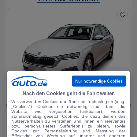
Nur notwendige Cookies
1
|
11
Nach den Cookies geht die Fahrt weiter.
Wir verwenden Cookies und ähnliche Technologien (insg.
Skoda
Octavia
„Cookies“). Cookies die notwendig sind, damit die
Website wie vorgesehen funktioniert, werden
Ambition PHEV
standardmäßig gesetzt. Cookies, die dazu dienen das
Nutzerverhalten zu verstehen und Ihnen ein relevantes
51.093 km
·
03/2023
·
·
Hybrid
·
Automatik
bzw. personalisiertes Surferlebnis zu bieten, sowie
Cookies zur Personalisierung und Messung der
Finanzierung
Kaufen
Effektivität von Werbung auf unserer und anderen