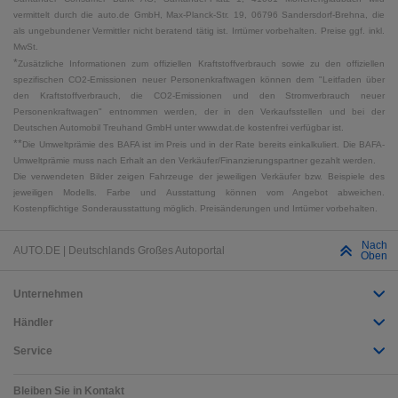
vermittelt durch die auto.de GmbH, Max-Planck-Str. 19, 06796 Sandersdorf-Brehna, die
als ungebundener Vermittler nicht beratend tätig ist. Irrtümer vorbehalten. Preise ggf. inkl.
MwSt.
*
Zusätzliche Informationen zum offiziellen Kraftstoffverbrauch sowie zu den offiziellen
spezifischen CO2-Emissionen neuer Personenkraftwagen können dem "Leitfaden über
den Kraftstoffverbrauch, die CO2-Emissionen und den Stromverbrauch neuer
Personenkraftwagen" entnommen werden, der in den Verkaufsstellen und bei der
Deutschen Automobil Treuhand GmbH unter www.dat.de kostenfrei verfügbar ist.
**
Die Umweltprämie des BAFA ist im Preis und in der Rate bereits einkalkuliert. Die BAFA-
Umweltprämie muss nach Erhalt an den Verkäufer/Finanzierungspartner gezahlt werden.
Die verwendeten Bilder zeigen Fahrzeuge der jeweiligen Verkäufer bzw. Beispiele des
jeweiligen Modells. Farbe und Ausstattung können vom Angebot abweichen.
Kostenpflichtige Sonderausstattung möglich. Preisänderungen und Irrtümer vorbehalten.
Nach
AUTO.DE | Deutschlands Großes Autoportal
Oben
Unternehmen
Händler
Service
Bleiben Sie in Kontakt