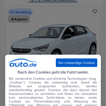
0 € Anzahlung
Angebot
Nur notwendige Cookies
1
|
19
Nach den Cookies geht die Fahrt weiter.
Wir verwenden Cookies und ähnliche Technologien (insg.
Opel
Corsa
„Cookies“). Cookies die notwendig sind, damit die
Website wie vorgesehen funktioniert, werden
Elegance 1.2T*Autom LED R-Kam Tempo Blueto...
standardmäßig gesetzt. Cookies, die dazu dienen das
Nutzerverhalten zu verstehen und Ihnen ein relevantes
33.297 km
·
07/2023
·
·
Benzin
·
Automatik
bzw. personalisiertes Surferlebnis zu bieten, sowie
Cookies zur Personalisierung und Messung der
Finanzierung
Kaufen
Effektivität von Werbung auf unserer und anderen