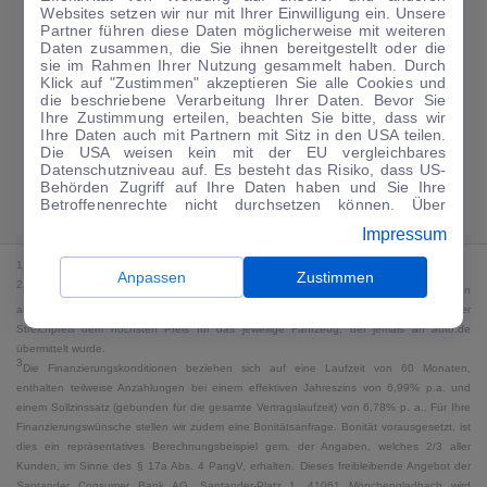
Websites setzen wir nur mit Ihrer Einwilligung ein. Unsere
134
€
Partner führen diese Daten möglicherweise mit weiteren
Daten zusammen, die Sie ihnen bereitgestellt oder die
Guter Preis
4
sie im Rahmen Ihrer Nutzung gesammelt haben. Durch
/mtl.
Klick auf "Zustimmen" akzeptieren Sie alle Cookies und
die beschriebene Verarbeitung Ihrer Daten. Bevor Sie
·
·
Finanzierungs-Details
0 € Anzahlung
60 Monate
Ihre Zustimmung erteilen, beachten Sie bitte, dass wir
Ihre Daten auch mit Partnern mit Sitz in den USA teilen.
Die USA weisen kein mit der EU vergleichbares
Angebot anfragen
Rate anpassen
Datenschutzniveau auf. Es besteht das Risiko, dass US-
Behörden Zugriff auf Ihre Daten haben und Sie Ihre
Kraftstoffverbrauch komb. 5,4 l/100 km · CO₂-Emissionen komb. 123 g/km
Betroffenenrechte nicht durchsetzen können. Über
· CO₂-Klasse D · WLTP*
"Anpassen" können Sie Ihre Einwilligungen individuell
Impressum
anpassen. Dies ist auch später jederzeit im Bereich
Cookie-Richtlinie
möglich. Weitere Informationen finden
1
MwSt. ausweisbar
Sie in unserer
Datenschutzerklärung
.
Anpassen
Zustimmen
2
Bei dem Streichpreis handelt es sich für Neufahrzeuge und junge Gebrauchte um den
an auto.de übermittelten Listenpreis. Für alle anderen Fahrzeuge entspricht der
Streichpreis dem höchsten Preis für das jeweilige Fahrzeug, der jemals an auto.de
übermittelt wurde.
3
Die Finanzierungskonditionen beziehen sich auf eine Laufzeit von 60 Monaten,
enthalten teilweise Anzahlungen bei einem effektiven Jahreszins von 6,99% p.a. und
einem Sollzinssatz (gebunden für die gesamte Vertragslaufzeit) von 6,78% p. a.. Für Ihre
Finanzierungswünsche stellen wir zudem eine Bonitätsanfrage. Bonität vorausgesetzt, ist
dies ein repräsentatives Berechnungsbeispiel gem. der Angaben, welches 2/3 aller
Kunden, im Sinne des § 17a Abs. 4 PangV, erhalten. Dieses freibleibende Angebot der
Santander Consumer Bank AG, Santander-Platz 1, 41061 Mönchengladbach wird