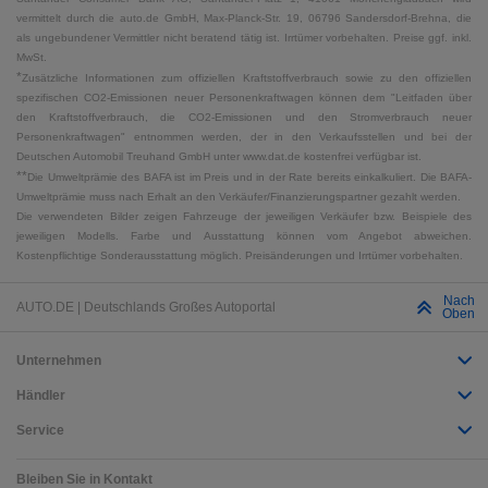
vermittelt durch die auto.de GmbH, Max-Planck-Str. 19, 06796 Sandersdorf-Brehna, die
als ungebundener Vermittler nicht beratend tätig ist. Irrtümer vorbehalten. Preise ggf. inkl.
MwSt.
*
Zusätzliche Informationen zum offiziellen Kraftstoffverbrauch sowie zu den offiziellen
spezifischen CO2-Emissionen neuer Personenkraftwagen können dem "Leitfaden über
den Kraftstoffverbrauch, die CO2-Emissionen und den Stromverbrauch neuer
Personenkraftwagen" entnommen werden, der in den Verkaufsstellen und bei der
Deutschen Automobil Treuhand GmbH unter www.dat.de kostenfrei verfügbar ist.
**
Die Umweltprämie des BAFA ist im Preis und in der Rate bereits einkalkuliert. Die BAFA-
Umweltprämie muss nach Erhalt an den Verkäufer/Finanzierungspartner gezahlt werden.
Die verwendeten Bilder zeigen Fahrzeuge der jeweiligen Verkäufer bzw. Beispiele des
jeweiligen Modells. Farbe und Ausstattung können vom Angebot abweichen.
Kostenpflichtige Sonderausstattung möglich. Preisänderungen und Irrtümer vorbehalten.
Nach
AUTO.DE | Deutschlands Großes Autoportal
Oben
Unternehmen
Händler
Service
Bleiben Sie in Kontakt