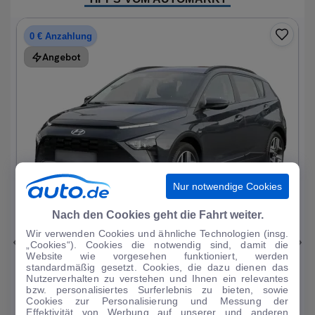
0 € Anzahlung
Angebot
Nur notwendige Cookies
1
|
15
Nach den Cookies geht die Fahrt weiter.
Wir verwenden Cookies und ähnliche Technologien (insg.
Hyundai
Bayon
„Cookies“). Cookies die notwendig sind, damit die
Website wie vorgesehen funktioniert, werden
1.0 T-GDI Trend Mild-Hybrid DAB/Sitzhzg.
standardmäßig gesetzt. Cookies, die dazu dienen das
Nutzerverhalten zu verstehen und Ihnen ein relevantes
19.196 km
·
08/2023
·
·
Benzin
·
Automatik
bzw. personalisiertes Surferlebnis zu bieten, sowie
Cookies zur Personalisierung und Messung der
Finanzierung
Kaufen
Effektivität von Werbung auf unserer und anderen