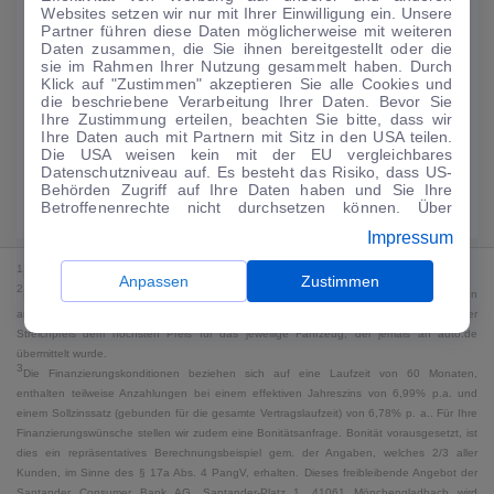
Websites setzen wir nur mit Ihrer Einwilligung ein. Unsere
159
€
Partner führen diese Daten möglicherweise mit weiteren
Daten zusammen, die Sie ihnen bereitgestellt oder die
Guter Preis
4
sie im Rahmen Ihrer Nutzung gesammelt haben. Durch
/mtl.
Klick auf "Zustimmen" akzeptieren Sie alle Cookies und
die beschriebene Verarbeitung Ihrer Daten. Bevor Sie
·
·
Finanzierungs-Details
0 € Anzahlung
60 Monate
Ihre Zustimmung erteilen, beachten Sie bitte, dass wir
Ihre Daten auch mit Partnern mit Sitz in den USA teilen.
Die USA weisen kein mit der EU vergleichbares
Angebot anfragen
Rate anpassen
Datenschutzniveau auf. Es besteht das Risiko, dass US-
Behörden Zugriff auf Ihre Daten haben und Sie Ihre
Kraftstoffverbrauch komb. 7,2 l/100 km · CO₂-Emissionen komb. 165 g/km
Betroffenenrechte nicht durchsetzen können. Über
· CO₂-Klasse F · WLTP*
"Anpassen" können Sie Ihre Einwilligungen individuell
Impressum
anpassen. Dies ist auch später jederzeit im Bereich
Cookie-Richtlinie
möglich. Weitere Informationen finden
1
MwSt. ausweisbar
Sie in unserer
Datenschutzerklärung
.
Anpassen
Zustimmen
2
Bei dem Streichpreis handelt es sich für Neufahrzeuge und junge Gebrauchte um den
an auto.de übermittelten Listenpreis. Für alle anderen Fahrzeuge entspricht der
Streichpreis dem höchsten Preis für das jeweilige Fahrzeug, der jemals an auto.de
übermittelt wurde.
3
Die Finanzierungskonditionen beziehen sich auf eine Laufzeit von 60 Monaten,
enthalten teilweise Anzahlungen bei einem effektiven Jahreszins von 6,99% p.a. und
einem Sollzinssatz (gebunden für die gesamte Vertragslaufzeit) von 6,78% p. a.. Für Ihre
Finanzierungswünsche stellen wir zudem eine Bonitätsanfrage. Bonität vorausgesetzt, ist
dies ein repräsentatives Berechnungsbeispiel gem. der Angaben, welches 2/3 aller
Kunden, im Sinne des § 17a Abs. 4 PangV, erhalten. Dieses freibleibende Angebot der
Santander Consumer Bank AG, Santander-Platz 1, 41061 Mönchengladbach wird