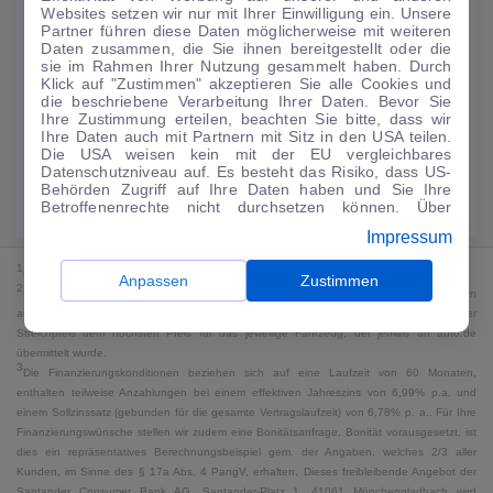
Websites setzen wir nur mit Ihrer Einwilligung ein. Unsere
173
€
Partner führen diese Daten möglicherweise mit weiteren
Daten zusammen, die Sie ihnen bereitgestellt oder die
Guter Preis
4
sie im Rahmen Ihrer Nutzung gesammelt haben. Durch
/mtl.
Klick auf "Zustimmen" akzeptieren Sie alle Cookies und
die beschriebene Verarbeitung Ihrer Daten. Bevor Sie
·
·
Finanzierungs-Details
0 € Anzahlung
48 Monate
Ihre Zustimmung erteilen, beachten Sie bitte, dass wir
Ihre Daten auch mit Partnern mit Sitz in den USA teilen.
Die USA weisen kein mit der EU vergleichbares
Angebot anfragen
Rate anpassen
Datenschutzniveau auf. Es besteht das Risiko, dass US-
Behörden Zugriff auf Ihre Daten haben und Sie Ihre
Kraftstoffverbrauch komb. 5,8 l/100 km · CO₂-Emissionen komb. 132 g/km
Betroffenenrechte nicht durchsetzen können. Über
· CO₂-Klasse D · WLTP*
"Anpassen" können Sie Ihre Einwilligungen individuell
Impressum
anpassen. Dies ist auch später jederzeit im Bereich
Cookie-Richtlinie
möglich. Weitere Informationen finden
1
MwSt. ausweisbar
Sie in unserer
Datenschutzerklärung
.
Anpassen
Zustimmen
2
Bei dem Streichpreis handelt es sich für Neufahrzeuge und junge Gebrauchte um den
an auto.de übermittelten Listenpreis. Für alle anderen Fahrzeuge entspricht der
Streichpreis dem höchsten Preis für das jeweilige Fahrzeug, der jemals an auto.de
übermittelt wurde.
3
Die Finanzierungskonditionen beziehen sich auf eine Laufzeit von 60 Monaten,
enthalten teilweise Anzahlungen bei einem effektiven Jahreszins von 6,99% p.a. und
einem Sollzinssatz (gebunden für die gesamte Vertragslaufzeit) von 6,78% p. a.. Für Ihre
Finanzierungswünsche stellen wir zudem eine Bonitätsanfrage. Bonität vorausgesetzt, ist
dies ein repräsentatives Berechnungsbeispiel gem. der Angaben, welches 2/3 aller
Kunden, im Sinne des § 17a Abs. 4 PangV, erhalten. Dieses freibleibende Angebot der
Santander Consumer Bank AG, Santander-Platz 1, 41061 Mönchengladbach wird