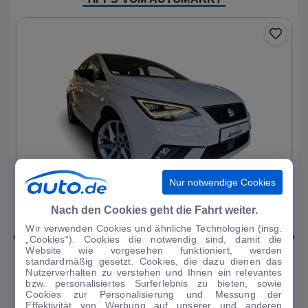
Nur notwendige Cookies
1
|
25
Nach den Cookies geht die Fahrt weiter.
Wir verwenden Cookies und ähnliche Technologien (insg.
Seat
Ibiza
„Cookies“). Cookies die notwendig sind, damit die
Website wie vorgesehen funktioniert, werden
FR 1.0 TSI 7-Gang DSG Virtual Cockpit Sitz
standardmäßig gesetzt. Cookies, die dazu dienen das
Nutzerverhalten zu verstehen und Ihnen ein relevantes
34.166 km
·
11/2023
·
·
Benzin
·
Automatik
bzw. personalisiertes Surferlebnis zu bieten, sowie
Cookies zur Personalisierung und Messung der
Finanzierung
Kaufen
Effektivität von Werbung auf unserer und anderen