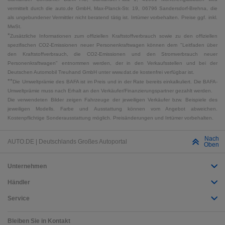
vermittelt durch die auto.de GmbH, Max-Planck-Str. 19, 06796 Sandersdorf-Brehna, die
als ungebundener Vermittler nicht beratend tätig ist. Irrtümer vorbehalten. Preise ggf. inkl.
MwSt.
*
Zusätzliche Informationen zum offiziellen Kraftstoffverbrauch sowie zu den offiziellen
spezifischen CO2-Emissionen neuer Personenkraftwagen können dem "Leitfaden über
den Kraftstoffverbrauch, die CO2-Emissionen und den Stromverbrauch neuer
Personenkraftwagen" entnommen werden, der in den Verkaufsstellen und bei der
Deutschen Automobil Treuhand GmbH unter www.dat.de kostenfrei verfügbar ist.
**
Die Umweltprämie des BAFA ist im Preis und in der Rate bereits einkalkuliert. Die BAFA-
Umweltprämie muss nach Erhalt an den Verkäufer/Finanzierungspartner gezahlt werden.
Die verwendeten Bilder zeigen Fahrzeuge der jeweiligen Verkäufer bzw. Beispiele des
jeweiligen Modells. Farbe und Ausstattung können vom Angebot abweichen.
Kostenpflichtige Sonderausstattung möglich. Preisänderungen und Irrtümer vorbehalten.
Nach
AUTO.DE | Deutschlands Großes Autoportal
Oben
Unternehmen
Händler
Service
Bleiben Sie in Kontakt