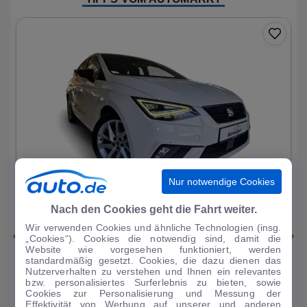
Nur notwendige Cookies
1
|
25
Nach den Cookies geht die Fahrt weiter.
Wir verwenden Cookies und ähnliche Technologien (insg.
Seat
Ibiza
„Cookies“). Cookies die notwendig sind, damit die
Website wie vorgesehen funktioniert, werden
FR 1.0 TSI 7-Gang DSG Virtual Cockpit Sitz
standardmäßig gesetzt. Cookies, die dazu dienen das
Nutzerverhalten zu verstehen und Ihnen ein relevantes
34.166 km
·
11/2023
·
·
Benzin
·
Automatik
bzw. personalisiertes Surferlebnis zu bieten, sowie
Cookies zur Personalisierung und Messung der
Finanzierung
Kaufen
Effektivität von Werbung auf unserer und anderen