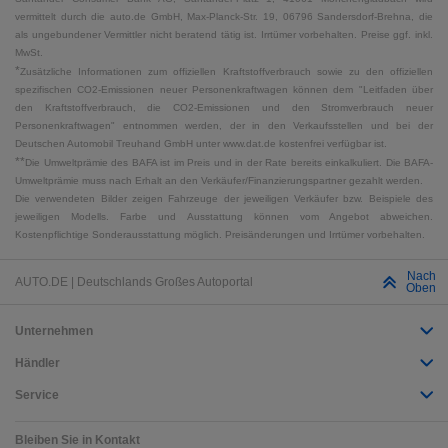
vermittelt durch die auto.de GmbH, Max-Planck-Str. 19, 06796 Sandersdorf-Brehna, die
als ungebundener Vermittler nicht beratend tätig ist. Irrtümer vorbehalten. Preise ggf. inkl.
MwSt.
*
Zusätzliche Informationen zum offiziellen Kraftstoffverbrauch sowie zu den offiziellen
spezifischen CO2-Emissionen neuer Personenkraftwagen können dem "Leitfaden über
den Kraftstoffverbrauch, die CO2-Emissionen und den Stromverbrauch neuer
Personenkraftwagen" entnommen werden, der in den Verkaufsstellen und bei der
Deutschen Automobil Treuhand GmbH unter www.dat.de kostenfrei verfügbar ist.
**
Die Umweltprämie des BAFA ist im Preis und in der Rate bereits einkalkuliert. Die BAFA-
Umweltprämie muss nach Erhalt an den Verkäufer/Finanzierungspartner gezahlt werden.
Die verwendeten Bilder zeigen Fahrzeuge der jeweiligen Verkäufer bzw. Beispiele des
jeweiligen Modells. Farbe und Ausstattung können vom Angebot abweichen.
Kostenpflichtige Sonderausstattung möglich. Preisänderungen und Irrtümer vorbehalten.
Nach
AUTO.DE | Deutschlands Großes Autoportal
Oben
Unternehmen
Händler
Service
Bleiben Sie in Kontakt