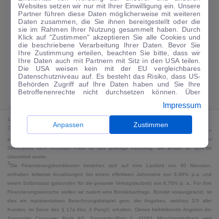
Websites setzen wir nur mit Ihrer Einwilligung ein. Unsere
173
€
Partner führen diese Daten möglicherweise mit weiteren
Daten zusammen, die Sie ihnen bereitgestellt oder die
Guter Preis
4
sie im Rahmen Ihrer Nutzung gesammelt haben. Durch
/mtl.
Klick auf "Zustimmen" akzeptieren Sie alle Cookies und
die beschriebene Verarbeitung Ihrer Daten. Bevor Sie
·
·
Finanzierungs-Details
0 € Anzahlung
48 Monate
Ihre Zustimmung erteilen, beachten Sie bitte, dass wir
Ihre Daten auch mit Partnern mit Sitz in den USA teilen.
Die USA weisen kein mit der EU vergleichbares
Angebot anfragen
Rate anpassen
Datenschutzniveau auf. Es besteht das Risiko, dass US-
Behörden Zugriff auf Ihre Daten haben und Sie Ihre
Kraftstoffverbrauch komb. 5,8 l/100 km · CO₂-Emissionen komb. 132 g/km
Betroffenenrechte nicht durchsetzen können. Über
· CO₂-Klasse D · WLTP*
"Anpassen" können Sie Ihre Einwilligungen individuell
Impressum
anpassen. Dies ist auch später jederzeit im Bereich
Cookie-Richtlinie
möglich. Weitere Informationen finden
1
MwSt. ausweisbar
Sie in unserer
Datenschutzerklärung
.
Anpassen
Zustimmen
2
Bei dem Streichpreis handelt es sich für Neufahrzeuge und junge Gebrauchte um den
an auto.de übermittelten Listenpreis. Für alle anderen Fahrzeuge entspricht der
Streichpreis dem höchsten Preis für das jeweilige Fahrzeug, der jemals an auto.de
übermittelt wurde.
3
Die Finanzierungskonditionen beziehen sich auf eine Laufzeit von 60 Monaten,
enthalten teilweise Anzahlungen bei einem effektiven Jahreszins von 6,99% p.a. und
einem Sollzinssatz (gebunden für die gesamte Vertragslaufzeit) von 6,78% p. a.. Für Ihre
Finanzierungswünsche stellen wir zudem eine Bonitätsanfrage. Bonität vorausgesetzt, ist
dies ein repräsentatives Berechnungsbeispiel gem. der Angaben, welches 2/3 aller
Kunden, im Sinne des § 17a Abs. 4 PangV, erhalten. Dieses freibleibende Angebot der
Santander Consumer Bank AG, Santander-Platz 1, 41061 Mönchengladbach wird