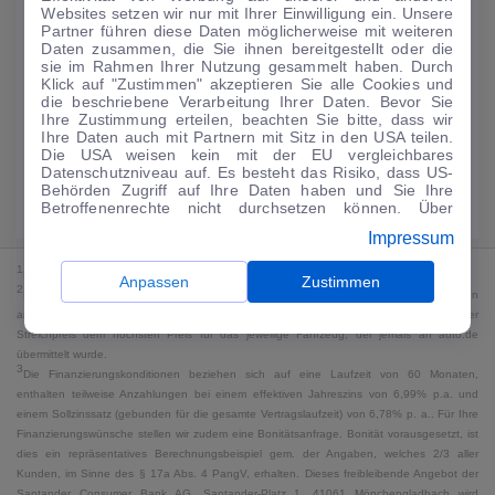
Websites setzen wir nur mit Ihrer Einwilligung ein. Unsere
188
€
Partner führen diese Daten möglicherweise mit weiteren
Daten zusammen, die Sie ihnen bereitgestellt oder die
Guter Preis
4
sie im Rahmen Ihrer Nutzung gesammelt haben. Durch
/mtl.
Klick auf "Zustimmen" akzeptieren Sie alle Cookies und
die beschriebene Verarbeitung Ihrer Daten. Bevor Sie
·
·
Finanzierungs-Details
0 € Anzahlung
60 Monate
Ihre Zustimmung erteilen, beachten Sie bitte, dass wir
Ihre Daten auch mit Partnern mit Sitz in den USA teilen.
Die USA weisen kein mit der EU vergleichbares
Angebot anfragen
Rate anpassen
Datenschutzniveau auf. Es besteht das Risiko, dass US-
Behörden Zugriff auf Ihre Daten haben und Sie Ihre
Kraftstoffverbrauch komb. 18 l/100 km · CO₂-Emissionen komb. 0 g/km ·
Betroffenenrechte nicht durchsetzen können. Über
CO₂-Klasse G · WLTP*
"Anpassen" können Sie Ihre Einwilligungen individuell
Impressum
anpassen. Dies ist auch später jederzeit im Bereich
Cookie-Richtlinie
möglich. Weitere Informationen finden
1
MwSt. ausweisbar
Sie in unserer
Datenschutzerklärung
.
Anpassen
Zustimmen
2
Bei dem Streichpreis handelt es sich für Neufahrzeuge und junge Gebrauchte um den
an auto.de übermittelten Listenpreis. Für alle anderen Fahrzeuge entspricht der
Streichpreis dem höchsten Preis für das jeweilige Fahrzeug, der jemals an auto.de
übermittelt wurde.
3
Die Finanzierungskonditionen beziehen sich auf eine Laufzeit von 60 Monaten,
enthalten teilweise Anzahlungen bei einem effektiven Jahreszins von 6,99% p.a. und
einem Sollzinssatz (gebunden für die gesamte Vertragslaufzeit) von 6,78% p. a.. Für Ihre
Finanzierungswünsche stellen wir zudem eine Bonitätsanfrage. Bonität vorausgesetzt, ist
dies ein repräsentatives Berechnungsbeispiel gem. der Angaben, welches 2/3 aller
Kunden, im Sinne des § 17a Abs. 4 PangV, erhalten. Dieses freibleibende Angebot der
Santander Consumer Bank AG, Santander-Platz 1, 41061 Mönchengladbach wird