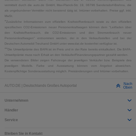
vermittelt durch die auto.de GmbH, Max-Planck-Str. 19, 06796 Sandersdorf-Brehna, die
als ungebundener Vermittler nicht beratend tätig ist. Irrtümer vorbehalten. Preise ggf. inkl.
MwSt.
*
Zusätzliche Informationen zum offiziellen Kraftstoffverbrauch sowie zu den offiziellen
spezifischen CO2-Emissionen neuer Personenkraftwagen können dem "Leitfaden über
den Kraftstoffverbrauch, die CO2-Emissionen und den Stromverbrauch neuer
Personenkraftwagen" entnommen werden, der in den Verkaufsstellen und bei der
Deutschen Automobil Treuhand GmbH unter www.dat.de kostenfrei verfügbar ist.
**
Die Umweltprämie des BAFA ist im Preis und in der Rate bereits einkalkuliert. Die BAFA-
Umweltprämie muss nach Erhalt an den Verkäufer/Finanzierungspartner gezahlt werden.
Die verwendeten Bilder zeigen Fahrzeuge der jeweiligen Verkäufer bzw. Beispiele des
jeweiligen Modells. Farbe und Ausstattung können vom Angebot abweichen.
Kostenpflichtige Sonderausstattung möglich. Preisänderungen und Irrtümer vorbehalten.
Nach
AUTO.DE | Deutschlands Großes Autoportal
Oben
Unternehmen
Händler
Service
Bleiben Sie in Kontakt