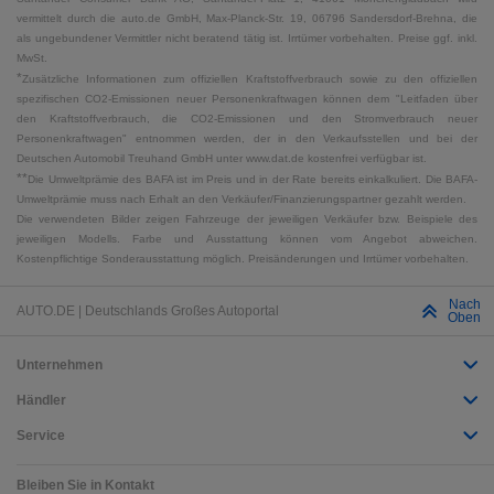
vermittelt durch die auto.de GmbH, Max-Planck-Str. 19, 06796 Sandersdorf-Brehna, die
als ungebundener Vermittler nicht beratend tätig ist. Irrtümer vorbehalten. Preise ggf. inkl.
MwSt.
*
Zusätzliche Informationen zum offiziellen Kraftstoffverbrauch sowie zu den offiziellen
spezifischen CO2-Emissionen neuer Personenkraftwagen können dem "Leitfaden über
den Kraftstoffverbrauch, die CO2-Emissionen und den Stromverbrauch neuer
Personenkraftwagen" entnommen werden, der in den Verkaufsstellen und bei der
Deutschen Automobil Treuhand GmbH unter www.dat.de kostenfrei verfügbar ist.
**
Die Umweltprämie des BAFA ist im Preis und in der Rate bereits einkalkuliert. Die BAFA-
Umweltprämie muss nach Erhalt an den Verkäufer/Finanzierungspartner gezahlt werden.
Die verwendeten Bilder zeigen Fahrzeuge der jeweiligen Verkäufer bzw. Beispiele des
jeweiligen Modells. Farbe und Ausstattung können vom Angebot abweichen.
Kostenpflichtige Sonderausstattung möglich. Preisänderungen und Irrtümer vorbehalten.
Nach
AUTO.DE | Deutschlands Großes Autoportal
Oben
Unternehmen
Händler
Service
Bleiben Sie in Kontakt