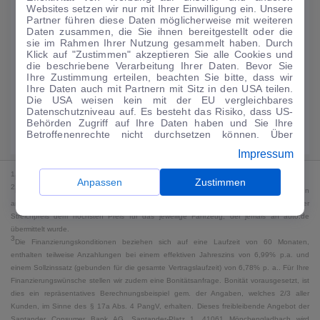
Websites setzen wir nur mit Ihrer Einwilligung ein. Unsere
134
€
Partner führen diese Daten möglicherweise mit weiteren
Daten zusammen, die Sie ihnen bereitgestellt oder die
Guter Preis
4
sie im Rahmen Ihrer Nutzung gesammelt haben. Durch
/mtl.
Klick auf "Zustimmen" akzeptieren Sie alle Cookies und
die beschriebene Verarbeitung Ihrer Daten. Bevor Sie
·
·
Finanzierungs-Details
0 € Anzahlung
60 Monate
Ihre Zustimmung erteilen, beachten Sie bitte, dass wir
Ihre Daten auch mit Partnern mit Sitz in den USA teilen.
Die USA weisen kein mit der EU vergleichbares
Angebot anfragen
Rate anpassen
Datenschutzniveau auf. Es besteht das Risiko, dass US-
Behörden Zugriff auf Ihre Daten haben und Sie Ihre
Kraftstoffverbrauch komb. 5,4 l/100 km · CO₂-Emissionen komb. 123 g/km
Betroffenenrechte nicht durchsetzen können. Über
· CO₂-Klasse D · WLTP*
"Anpassen" können Sie Ihre Einwilligungen individuell
Impressum
anpassen. Dies ist auch später jederzeit im Bereich
Cookie-Richtlinie
möglich. Weitere Informationen finden
1
MwSt. ausweisbar
Sie in unserer
Datenschutzerklärung
.
Anpassen
Zustimmen
2
Bei dem Streichpreis handelt es sich für Neufahrzeuge und junge Gebrauchte um den
an auto.de übermittelten Listenpreis. Für alle anderen Fahrzeuge entspricht der
Streichpreis dem höchsten Preis für das jeweilige Fahrzeug, der jemals an auto.de
übermittelt wurde.
3
Die Finanzierungskonditionen beziehen sich auf eine Laufzeit von 60 Monaten,
enthalten teilweise Anzahlungen bei einem effektiven Jahreszins von 6,99% p.a. und
einem Sollzinssatz (gebunden für die gesamte Vertragslaufzeit) von 6,78% p. a.. Für Ihre
Finanzierungswünsche stellen wir zudem eine Bonitätsanfrage. Bonität vorausgesetzt, ist
dies ein repräsentatives Berechnungsbeispiel gem. der Angaben, welches 2/3 aller
Kunden, im Sinne des § 17a Abs. 4 PangV, erhalten. Dieses freibleibende Angebot der
Santander Consumer Bank AG, Santander-Platz 1, 41061 Mönchengladbach wird