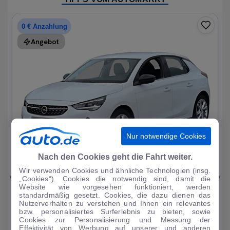
0 € Anzahlung
Angebot
Nur notwendige Cookies
1
|
19
Nach den Cookies geht die Fahrt weiter.
Wir verwenden Cookies und ähnliche Technologien (insg.
Opel
Corsa
„Cookies“). Cookies die notwendig sind, damit die
Website wie vorgesehen funktioniert, werden
Elegance 1.2T*Autom LED R-Kam Tempo Blueto...
standardmäßig gesetzt. Cookies, die dazu dienen das
Nutzerverhalten zu verstehen und Ihnen ein relevantes
33.297 km
·
07/2023
·
·
Benzin
·
Automatik
bzw. personalisiertes Surferlebnis zu bieten, sowie
Cookies zur Personalisierung und Messung der
Finanzierung
Kaufen
Effektivität von Werbung auf unserer und anderen