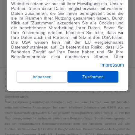
Websites setzen wir nur mit Ihrer Einwilligung ein. Unsere
224
€
Partner führen diese Daten möglicherweise mit weiteren
Daten zusammen, die Sie ihnen bereitgestellt oder die
Guter Preis
4
sie im Rahmen Ihrer Nutzung gesammelt haben. Durch
/mtl.
Klick auf "Zustimmen" akzeptieren Sie alle Cookies und
die beschriebene Verarbeitung Ihrer Daten. Bevor Sie
·
·
Finanzierungs-Details
0 € Anzahlung
60 Monate
Ihre Zustimmung erteilen, beachten Sie bitte, dass wir
Ihre Daten auch mit Partnern mit Sitz in den USA teilen.
Die USA weisen kein mit der EU vergleichbares
Angebot anfragen
Rate anpassen
Datenschutzniveau auf. Es besteht das Risiko, dass US-
Behörden Zugriff auf Ihre Daten haben und Sie Ihre
49,9 kWh/100 km
+ 19,9 l/100 km (gew., komb.) · 19,9 l/100 km (entl.) ·
Betroffenenrechte nicht durchsetzen können. Über
CO₂ 499 g/km · Klasse G (gew.) / G (entl.)*
"Anpassen" können Sie Ihre Einwilligungen individuell
Impressum
anpassen. Dies ist auch später jederzeit im Bereich
Cookie-Richtlinie
möglich. Weitere Informationen finden
1
MwSt. ausweisbar
Sie in unserer
Datenschutzerklärung
.
Anpassen
Zustimmen
2
Bei dem Streichpreis handelt es sich für Neufahrzeuge und junge Gebrauchte um den
an auto.de übermittelten Listenpreis. Für alle anderen Fahrzeuge entspricht der
Streichpreis dem höchsten Preis für das jeweilige Fahrzeug, der jemals an auto.de
übermittelt wurde.
3
Die Finanzierungskonditionen beziehen sich auf eine Laufzeit von 60 Monaten,
enthalten teilweise Anzahlungen bei einem effektiven Jahreszins von 6,99% p.a. und
einem Sollzinssatz (gebunden für die gesamte Vertragslaufzeit) von 6,78% p. a.. Für Ihre
Finanzierungswünsche stellen wir zudem eine Bonitätsanfrage. Bonität vorausgesetzt, ist
dies ein repräsentatives Berechnungsbeispiel gem. der Angaben, welches 2/3 aller
Kunden, im Sinne des § 17a Abs. 4 PangV, erhalten. Dieses freibleibende Angebot der
Santander Consumer Bank AG, Santander-Platz 1, 41061 Mönchengladbach wird