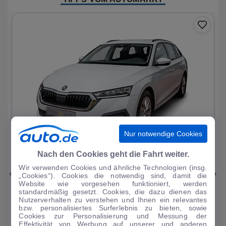
Nur notwendige Cookies
1
|
11
Nach den Cookies geht die Fahrt weiter.
Wir verwenden Cookies und ähnliche Technologien (insg.
Skoda
Octavia
„Cookies“). Cookies die notwendig sind, damit die
Website wie vorgesehen funktioniert, werden
Ambition PHEV
standardmäßig gesetzt. Cookies, die dazu dienen das
Nutzerverhalten zu verstehen und Ihnen ein relevantes
51.093 km
·
03/2023
·
·
Hybrid
·
Automatik
bzw. personalisiertes Surferlebnis zu bieten, sowie
Cookies zur Personalisierung und Messung der
Finanzierung
Kaufen
Effektivität von Werbung auf unserer und anderen