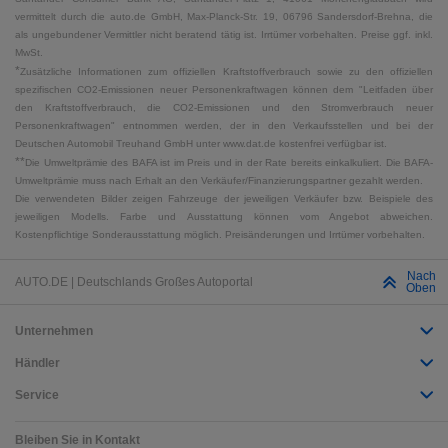
vermittelt durch die auto.de GmbH, Max-Planck-Str. 19, 06796 Sandersdorf-Brehna, die
als ungebundener Vermittler nicht beratend tätig ist. Irrtümer vorbehalten. Preise ggf. inkl.
MwSt.
*
Zusätzliche Informationen zum offiziellen Kraftstoffverbrauch sowie zu den offiziellen
spezifischen CO2-Emissionen neuer Personenkraftwagen können dem "Leitfaden über
den Kraftstoffverbrauch, die CO2-Emissionen und den Stromverbrauch neuer
Personenkraftwagen" entnommen werden, der in den Verkaufsstellen und bei der
Deutschen Automobil Treuhand GmbH unter www.dat.de kostenfrei verfügbar ist.
**
Die Umweltprämie des BAFA ist im Preis und in der Rate bereits einkalkuliert. Die BAFA-
Umweltprämie muss nach Erhalt an den Verkäufer/Finanzierungspartner gezahlt werden.
Die verwendeten Bilder zeigen Fahrzeuge der jeweiligen Verkäufer bzw. Beispiele des
jeweiligen Modells. Farbe und Ausstattung können vom Angebot abweichen.
Kostenpflichtige Sonderausstattung möglich. Preisänderungen und Irrtümer vorbehalten.
Nach
AUTO.DE | Deutschlands Großes Autoportal
Oben
Unternehmen
Händler
Service
Bleiben Sie in Kontakt