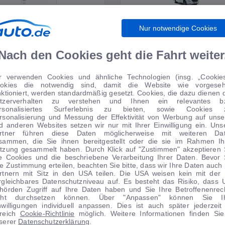
Nur notwendige Cookies
WIRTSCHAFT
WOHNMOBILE
Nach den Cookies geht die Fahrt weiter
r verwenden Cookies und ähnliche Technologien (insg. „Cookies
okies die notwendig sind, damit die Website wie vorgese
TIPPS VOM AUTOMARKT
nktioniert, werden standardmäßig gesetzt. Cookies, die dazu dienen 
tzerverhalten zu verstehen und Ihnen ein relevantes b
rsonalisiertes Surferlebnis zu bieten, sowie Cookies 
rsonalisierung und Messung der Effektivität von Werbung auf unse
d anderen Websites setzen wir nur mit Ihrer Einwilligung ein. Uns
rtner führen diese Daten möglicherweise mit weiteren Da
sammen, die Sie ihnen bereitgestellt oder die sie im Rahmen Ih
tzung gesammelt haben. Durch Klick auf "Zustimmen" akzeptieren 
le Cookies und die beschriebene Verarbeitung Ihrer Daten. Bevor 
re Zustimmung erteilen, beachten Sie bitte, dass wir Ihre Daten auch 
rtnern mit Sitz in den USA teilen. Die USA weisen kein mit der
rgleichbares Datenschutzniveau auf. Es besteht das Risiko, dass 
hörden Zugriff auf Ihre Daten haben und Sie Ihre Betroffenenrec
cht durchsetzen können. Über "Anpassen" können Sie I
nwilligungen individuell anpassen. Dies ist auch später jederzeit
1
|
11
1
|
20
reich
Cookie-Richtlinie
möglich. Weitere Informationen finden Sie
serer
Datenschutzerklärung
.