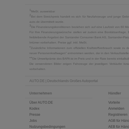
1
MwSt. ausweisbar
2
Bei dem Streichpreis handelt es sich für Neufahrzeuge und junge Gebra
auto.de übermittelt wurde.
3
Die Finanzierungskonditionen beziehen sich auf eine Laufzeit von 60 Mo
Für Ihre Finanzierungswünsche stellen wir zudem eine Bonitätsanfrage. 
freibleibende Angebot der Santander Consumer Bank AG, Santander-Platz 1
Irrtümer vorbehalten. Preise ggf. inkl. MwSt.
*
Zusätzliche Informationen zum offiziellen Kraftstoffverbrauch sowie z
neuer Personenkraftwagen" entnommen werden, der in den Verkaufsstellen
**
Die Umweltprämie des BAFA ist im Preis und in der Rate bereits einkalk
Die verwendeten Bilder zeigen Fahrzeuge der jeweiligen Verkäufer bzw
vorbehalten.
AUTO.DE | Deutschlands Großes Autoportal
Unternehmen
Händler
Über AUTO.DE
Vorteile
Kodex
Anmelden
Presse
Registrieren
Jobs
AGB für Händ
Nutzungsbedingungen
AEB für Händ