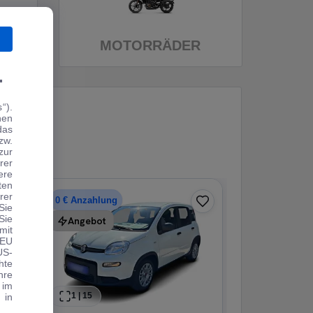
MOTORRÄDER
.
“).
hen
das
zw.
zur
rer
ere
ten
rer
0 € Anzahlung
Sie
Sie
Angebot
mit
 EU
US-
hte
hre
 im
1
|
15
1
|
25
 in