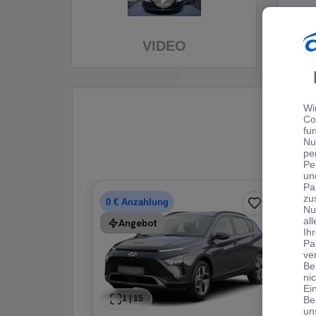
VIDEO
Wi
Co
fu
Nu
pe
Pe
un
Pa
zu
0 € Anzahlung
Nu
al
Angebot
Ih
Pa
ve
Be
ni
Ei
1
|
15
Be
un