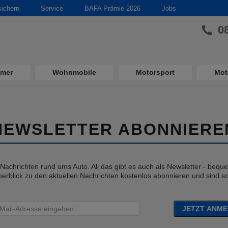
sichern
Service
BAFA Prämie 2026
Jobs
0
imer
Wohnmobile
Motorsport
Mot
NEWSLETTER ABONNIERE
e Nachrichten rund ums Auto. All das gibt es auch als Newsletter - bequem
erblick zu den aktuellen Nachrichten kostenlos abonnieren und sind so 
JETZT ANM