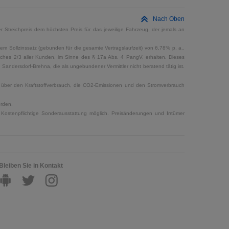
Nach Oben
 Streichpreis dem höchsten Preis für das jeweilige Fahrzeug, der jemals an
em Sollzinssatz (gebunden für die gesamte Vertragslaufzeit) von 6,78% p. a..
elches 2/3 aller Kunden, im Sinne des § 17a Abs. 4 PangV, erhalten. Dieses
ndersdorf-Brehna, die als ungebundener Vermittler nicht beratend tätig ist.
en über den Kraftstoffverbrauch, die CO2-Emissionen und den Stromverbrauch
erden.
Kostenpflichtige Sonderausstattung möglich. Preisänderungen und Irrtümer
Bleiben Sie in Kontakt