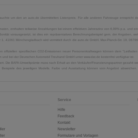
uchte um den an auto.de übermittelten Listenpreis. Für alle anderen Fahrzeuge entspricht der
naten, enthalten teilweise Anzahlungen bei einem effektiven Jahreszins von 6,99% p.a. und ein
Bonität vorausgesetzt, ist dies ein repräsentatives Berechnungsbeispiel gem. der Angaben, w
, 41061 Mönchengladbach wird vermittelt durch die auto.de GmbH, Max-Planck-Str. 19, 06796 Sa
u den offiziellen spezifischen CO2-Emissionen neuer Personenkraftwagen können dem "Leitfad
 und bei der Deutschen Automobil Treuhand GmbH unter www.dat.de kostenfrei verfügbar ist.
uliert. Die BAFA-Umweltprämie muss nach Erhalt an den Verkäufer/Finanzierungspartner gezahlt w
. Beispiele des jeweiligen Modells. Farbe und Ausstattung können vom Angebot abweichen. 
Service
Hilfe
Feedback
Kontakt
ler
Newsletter
ler
Formulare und Vorlagen