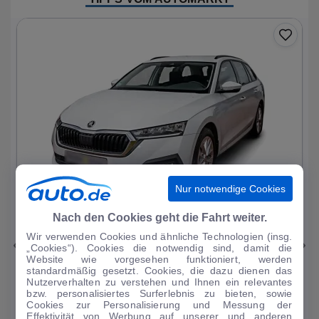
Nur notwendige Cookies
1
|
11
Nach den Cookies geht die Fahrt weiter.
Wir verwenden Cookies und ähnliche Technologien (insg.
Skoda
Octavia
„Cookies“). Cookies die notwendig sind, damit die
Website wie vorgesehen funktioniert, werden
Ambition PHEV
standardmäßig gesetzt. Cookies, die dazu dienen das
Nutzerverhalten zu verstehen und Ihnen ein relevantes
51.093 km
·
03/2023
·
·
Hybrid
·
Automatik
bzw. personalisiertes Surferlebnis zu bieten, sowie
Cookies zur Personalisierung und Messung der
Finanzierung
Kaufen
Effektivität von Werbung auf unserer und anderen