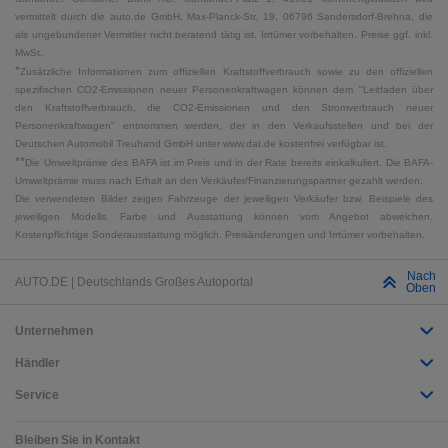
vermittelt durch die auto.de GmbH, Max-Planck-Str. 19, 06796 Sandersdorf-Brehna, die
als ungebundener Vermittler nicht beratend tätig ist. Irrtümer vorbehalten. Preise ggf. inkl.
MwSt.
*
Zusätzliche Informationen zum offiziellen Kraftstoffverbrauch sowie zu den offiziellen
spezifischen CO2-Emissionen neuer Personenkraftwagen können dem "Leitfaden über
den Kraftstoffverbrauch, die CO2-Emissionen und den Stromverbrauch neuer
Personenkraftwagen" entnommen werden, der in den Verkaufsstellen und bei der
Deutschen Automobil Treuhand GmbH unter www.dat.de kostenfrei verfügbar ist.
**
Die Umweltprämie des BAFA ist im Preis und in der Rate bereits einkalkuliert. Die BAFA-
Umweltprämie muss nach Erhalt an den Verkäufer/Finanzierungspartner gezahlt werden.
Die verwendeten Bilder zeigen Fahrzeuge der jeweiligen Verkäufer bzw. Beispiele des
jeweiligen Modells. Farbe und Ausstattung können vom Angebot abweichen.
Kostenpflichtige Sonderausstattung möglich. Preisänderungen und Irrtümer vorbehalten.
Nach
AUTO.DE | Deutschlands Großes Autoportal
Oben
Unternehmen
Händler
Service
Bleiben Sie in Kontakt