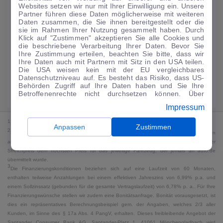
Websites setzen wir nur mit Ihrer Einwilligung ein. Unsere
224
€
Partner führen diese Daten möglicherweise mit weiteren
Daten zusammen, die Sie ihnen bereitgestellt oder die
Guter Preis
4
sie im Rahmen Ihrer Nutzung gesammelt haben. Durch
/mtl.
Klick auf "Zustimmen" akzeptieren Sie alle Cookies und
die beschriebene Verarbeitung Ihrer Daten. Bevor Sie
·
·
Finanzierungs-Details
0 € Anzahlung
60 Monate
Ihre Zustimmung erteilen, beachten Sie bitte, dass wir
Ihre Daten auch mit Partnern mit Sitz in den USA teilen.
Die USA weisen kein mit der EU vergleichbares
Angebot anfragen
Rate anpassen
Datenschutzniveau auf. Es besteht das Risiko, dass US-
Behörden Zugriff auf Ihre Daten haben und Sie Ihre
49,9 kWh/100 km
+ 19,9 l/100 km (gew., komb.) · 19,9 l/100 km (entl.) ·
Betroffenenrechte nicht durchsetzen können. Über
CO₂ 499 g/km · Klasse G (gew.) / G (entl.)*
"Anpassen" können Sie Ihre Einwilligungen individuell
Impressum
anpassen. Dies ist auch später jederzeit im Bereich
Cookie-Richtlinie
möglich. Weitere Informationen finden
1
MwSt. ausweisbar
Sie in unserer
Datenschutzerklärung
.
Anpassen
Zustimmen
2
Bei dem Streichpreis handelt es sich für Neufahrzeuge und junge Gebrauchte um den
an auto.de übermittelten Listenpreis. Für alle anderen Fahrzeuge entspricht der
Streichpreis dem höchsten Preis für das jeweilige Fahrzeug, der jemals an auto.de
übermittelt wurde.
3
Die Finanzierungskonditionen beziehen sich auf eine Laufzeit von 60 Monaten,
enthalten teilweise Anzahlungen bei einem effektiven Jahreszins von 6,99% p.a. und
einem Sollzinssatz (gebunden für die gesamte Vertragslaufzeit) von 6,78% p. a.. Für Ihre
Finanzierungswünsche stellen wir zudem eine Bonitätsanfrage. Bonität vorausgesetzt, ist
dies ein repräsentatives Berechnungsbeispiel gem. der Angaben, welches 2/3 aller
Kunden, im Sinne des § 17a Abs. 4 PangV, erhalten. Dieses freibleibende Angebot der
Santander Consumer Bank AG, Santander-Platz 1, 41061 Mönchengladbach wird